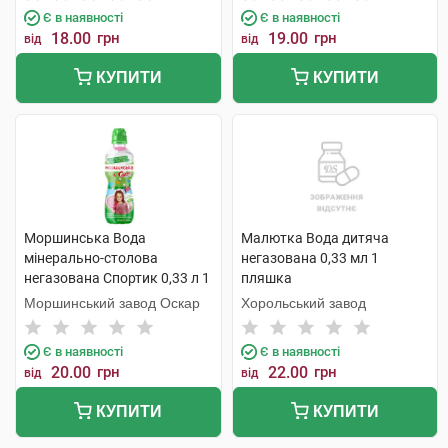
Є в наявності
Є в наявності
18.00
грн
19.00
грн
від
від
КУПИТИ
КУПИТИ
Моршинська Вода
Малютка Вода дитяча
мінерально-столова
негазована 0,33 мл 1
негазована Спортик 0,33 л 1
пляшка
пляшка
Моршинський завод Оскар
Хорольський завод
Є в наявності
Є в наявності
20.00
грн
22.00
грн
від
від
КУПИТИ
КУПИТИ