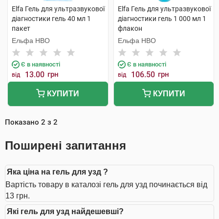
Elfa Гель для ультразвукової
Elfa Гель для ультразвукової
діагностики гель 40 мл 1
діагностики гель 1 000 мл 1
пакет
флакон
Ельфа НВО
Ельфа НВО
Є в наявності
Є в наявності
13.00
грн
106.50
грн
від
від
КУПИТИ
КУПИТИ
Показано
2
з
2
Поширені запитання
Яка ціна на гель для узд ?
Вартість товару в каталозі гель для узд починається від
13 грн.
Які гель для узд найдешевші?