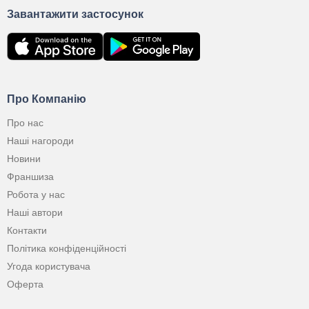
Завантажити застосунок
Про Компанію
Про нас
Наші нагороди
Новини
Франшиза
Робота у нас
Наші автори
Контакти
Політика конфіденційності
Угода користувача
Оферта