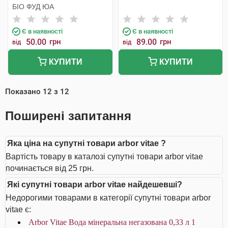
БІО ФУД ЮА
Є в наявності
Є в наявності
50.00
грн
89.00
грн
від
від
КУПИТИ
КУПИТИ
Показано
12
з
12
Поширені запитання
Яка ціна на супутні товари arbor vitae ?
Вартість товару в каталозі супутні товари arbor vitae
починається від 25 грн.
Які супутні товари arbor vitae найдешевші?
Недорогими товарами в категорії супутні товари arbor
vitae є:
Arbor Vitae Вода мінеральна негазована 0,33 л 1