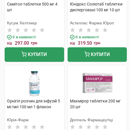
Самітол таблетки 500 мг 4
Юнідокс Солютаб таблетки
шт
дисперговані 100 мг 10 шт
Кусум Хелтхкер
Астеллас Фарма Юроп
Є в наявності
Є в наявності
297.00
грн
319.50
грн
від
від
КУПИТИ
КУПИТИ
Орнігіл розчин для інфузій 5
Макмірор таблетки 200 мг
мг/мл 100 мл 1 флакон
20 шт
Юрія-Фарм
Доппель Фармацеутіці