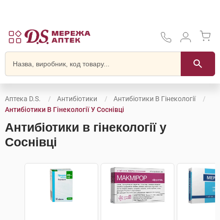
Аптека D.S.
Антибіотики
Антибіотики В Гінекології
Антибіотики В Гінекології У Соснівці
Антибіотики в гінекології у
Соснівці