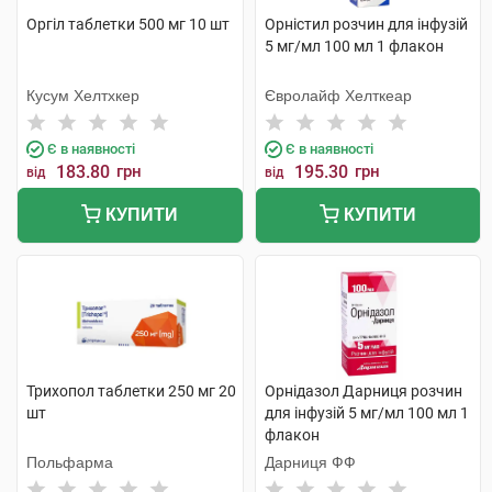
Оргіл таблетки 500 мг 10 шт
Орністил розчин для інфузій
5 мг/мл 100 мл 1 флакон
Кусум Хелтхкер
Євролайф Хелткеар
Є в наявності
Є в наявності
183.80
грн
195.30
грн
від
від
КУПИТИ
КУПИТИ
Трихопол таблетки 250 мг 20
Орнідазол Дарниця розчин
шт
для інфузій 5 мг/мл 100 мл 1
флакон
Польфарма
Дарниця ФФ