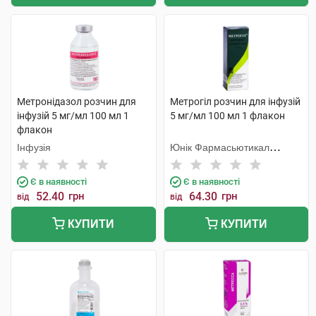
Метронідазол розчин для
Метрогіл розчин для інфузій
інфузій 5 мг/мл 100 мл 1
5 мг/мл 100 мл 1 флакон
флакон
Інфузія
Юнік Фармасьютикал
Лабораторіз
Є в наявності
Є в наявності
52.40
грн
64.30
грн
від
від
КУПИТИ
КУПИТИ