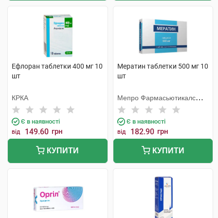
Ефлоран таблетки 400 мг 10
Мератин таблетки 500 мг 10
шт
шт
КРКА
Мепро Фармасьютикалс
Пріват
Є в наявності
Є в наявності
149.60
грн
182.90
грн
від
від
КУПИТИ
КУПИТИ