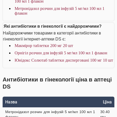
100 мл 1 флакон
Метронідазол розчин для інфузій 5 мг/мл 100 мл 1
флакон
Які антибіотики в гінекології є найдорожчими?
Найдорожчими товарами в категорії антибіотики в
гінекології інтернет-аптеки DS є:
Макмірор таблетки 200 мг 20 шт
Орнігіл розчин для інфузій 5 мг/мл 100 мл 1 флакон
Юнідокс Солютаб таблетки дисперговані 100 мг 10 шт
Антибіотики в гінекології ціна в аптеці
DS
Назва
Ціна
Метронідазол розчин для інфузій 5 мг/мл 100 мл 1
30.40
флакон
грн