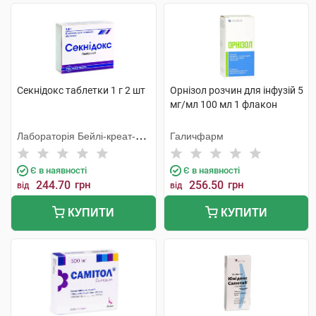
Секнідокс таблетки 1 г 2 шт
Орнізол розчин для інфузій 5
мг/мл 100 мл 1 флакон
Лабораторія Бейлі-креат-
Галичфарм
Вернуйє
Є в наявності
Є в наявності
244.70
грн
256.50
грн
від
від
КУПИТИ
КУПИТИ