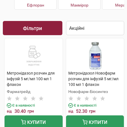
Ефлоран
Макмірор
Мерат
Фільтри
Метронідазол розчин для
Метронідазол Новофарм
інфузій 5 мг/мл 100 мл 1
розчин для інфузій 5 мг/мл
флакон
100 мл 1 флакон
Фарматрейд
Новофарм-Біосинтез
Є в наявності
Є в наявності
30.40
грн
52.30
грн
від
від
КУПИТИ
КУПИТИ