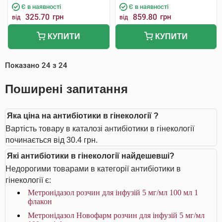
Є в наявності
Є в наявності
325.70
грн
859.80
грн
від
від
КУПИТИ
КУПИТИ
Показано
24
з
24
Поширені запитання
Яка ціна на антибіотики в гінекології ?
Вартість товару в каталозі антибіотики в гінекології
починається від 30.4 грн.
Які антибіотики в гінекології найдешевші?
Недорогими товарами в категорії антибіотики в
гінекології є:
Метронідазол розчин для інфузій 5 мг/мл 100 мл 1
флакон
Метронідазол Новофарм розчин для інфузій 5 мг/мл