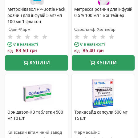
Метронідазол PP-Bottle Pack
Метресса розчин для інфузій
розчин для інфузій 5 мг/мл
0,5 % 100 мл 1 контейнер
100 мл 1 флакон
Юрія-Фарм
Євролайф Хелткеар
Є в наявності
Є в наявності
83.60
грн
86.40
грн
від
від
КУПИТИ
КУПИТИ
Орнідазол-КВ таблетки 500
Трикасайд капсули 500 мг
мг 10 шт
15 шт
Київський вітамінний завод
Фармасайнс