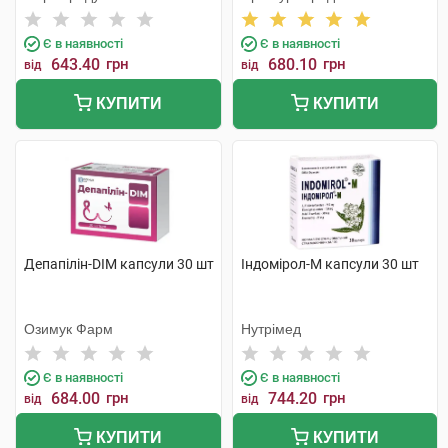
Є в наявності
Є в наявності
643.40
грн
680.10
грн
від
від
КУПИТИ
КУПИТИ
Депапілін-DIM капсули 30 шт
Індомірол-М капсули 30 шт
Озимук Фарм
Нутрімед
Є в наявності
Є в наявності
684.00
грн
744.20
грн
від
від
КУПИТИ
КУПИТИ