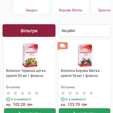
Амідол
Борова Матка
Брасілен
Фільтри
Botanica Червона щітка
Botanica Борова Матка
краплі 50 мл 1 флакон
краплі 50 мл 1 флакон
Ботаніка
Ботаніка
Є в наявності
Є в наявності
102.20
грн
123.70
грн
від
від