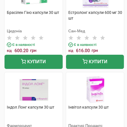
Брасілен Гіно капсули 30 шт
Естролонг капсули 600 мг 30
шт
Цидоніа
Сан-Мед
Є в наявності
Є в наявності
600.20
грн
616.00
грн
від
від
КУПИТИ
КУПИТИ
Індол Лонг капсули 30 шт
Інвітол капсули 30 шт
Фармпродукт
Практурі Продактс