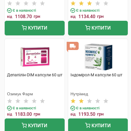
Є в наявності
Є в наявності
1108.70
грн
1134.40
грн
від
від
КУПИТИ
КУПИТИ
Депапілін-DIM капсули 60 шт
Індомірол-М капсули 60 шт
Озимук Фарм
Нутрімед
Є в наявності
Є в наявності
1183.00
грн
1193.50
грн
від
від
КУПИТИ
КУПИТИ