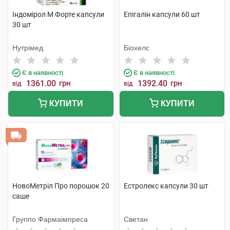
Індомірол М Форте капсули
Епігалін капсули 60 шт
30 шт
Нутрімед
Біохелс
Є в наявності
Є в наявності
1361.00
грн
1392.40
грн
від
від
КУПИТИ
КУПИТИ
НовоМетріл Про порошок 20
Естролекс капсули 30 шт
саше
Группо Фармаімпреса
Светан