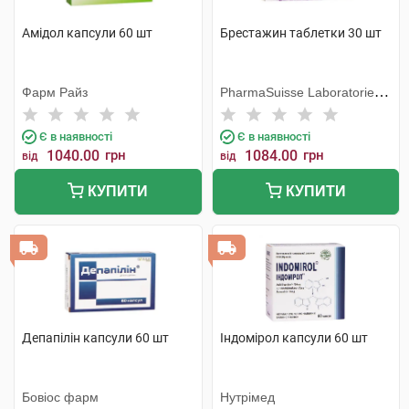
Амідол капсули 60 шт
Брестажин таблетки 30 шт
Фарм Райз
PharmaSuisse Laboratories
SpA
Є в наявності
Є в наявності
1040.00
грн
1084.00
грн
від
від
КУПИТИ
КУПИТИ
Депапілін капсули 60 шт
Індомірол капсули 60 шт
Бовіос фарм
Нутрімед