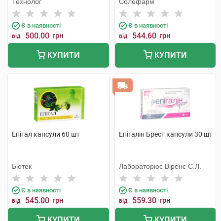
Технолог
Солефарм
Є в наявності
Є в наявності
500.00
грн
544.60
грн
від
від
КУПИТИ
КУПИТИ
Епігал капсули 60 шт
Епігалін Брест капсули 30 шт
Біотек
Лабораторіос Віренс С.Л.
Є в наявності
Є в наявності
545.00
грн
559.30
грн
від
від
КУПИТИ
КУПИТИ