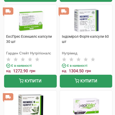
ЕксПрес Есеншелс капсули
Індомірол Форте капсули 60
30 шт
шт
Гарден Стейт Нутрітіоналс
Нутрімед
Є в наявності
Є в наявності
1272.90
грн
1304.50
грн
від
від
КУПИТИ
КУПИТИ