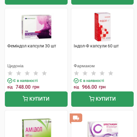
Феміндол капсули 30 шт
Індол-Ф капсули 60 шт
Цидоніа
Фармаком
Є в наявності
Є в наявності
748.00
грн
966.00
грн
від
від
КУПИТИ
КУПИТИ