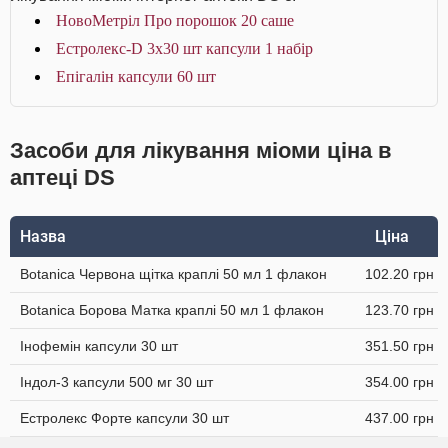
НовоМетріл Про порошок 20 саше
Естролекс-D 3х30 шт капсули 1 набір
Епігалін капсули 60 шт
Засоби для лікування міоми ціна в
аптеці DS
Назва
Ціна
Botanica Червона щітка краплі 50 мл 1 флакон
102.20 грн
Botanica Борова Матка краплі 50 мл 1 флакон
123.70 грн
Інофемін капсули 30 шт
351.50 грн
Індол-3 капсули 500 мг 30 шт
354.00 грн
Естролекс Форте капсули 30 шт
437.00 грн