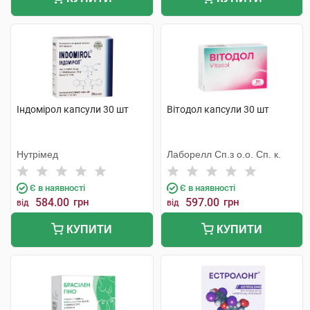
Індомірол капсули 30 шт
Вітодол капсули 30 шт
Нутрімед
Лаборелл Сп.з о.о. Сп. к.
Є в наявності
Є в наявності
584.00
грн
597.00
грн
від
від
КУПИТИ
КУПИТИ