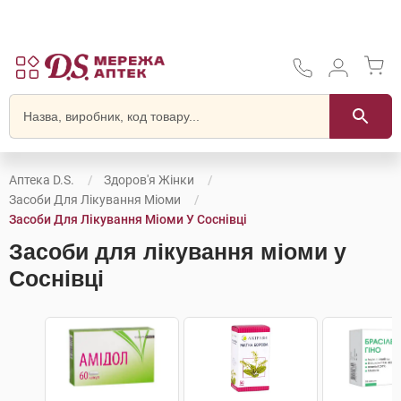
Аптека D.S.
Здоров'я Жінки
Засоби Для Лікування Міоми
Засоби Для Лікування Міоми У Соснівці
Засоби для лікування міоми у
Соснівці