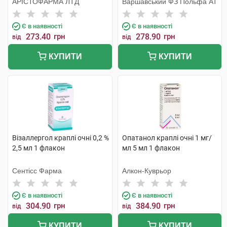
АРІСТОФАРМА ЛТД
Варшавський ФЗ Польфа АТ
Є в наявності
Є в наявності
273.40
грн
278.90
грн
від
від
КУПИТИ
КУПИТИ
Візаллергол краплі очні 0,2 %
Опатанол краплі очні 1 мг/
2,5 мл 1 флакон
мл 5 мл 1 флакон
Сентісс Фарма
Алкон-Куврьор
Є в наявності
Є в наявності
304.90
грн
384.90
грн
від
від
КУПИТИ
КУПИТИ