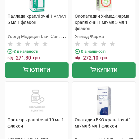
Паллада краплі очні 1 мг/мл
Олопатадин Унімед Фарма
5 мл 1 флакон
краплі очні 1 мг/мл 5 мл 1
флакон
Уорлд Медицин Ілач Сан. Ве
Унімед Фарма
Тідж
Є в наявності
Є в наявності
271.30
грн
272.10
грн
від
від
КУПИТИ
КУПИТИ
Протеар краплі очні 10 мл 1
Опатадин ЕКО краплі очні 1
флакон
мг/мл 5 мл 1 флакон