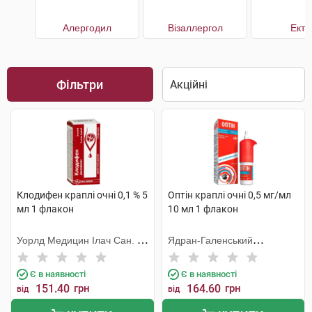
Алергодил
Візаллергол
Екта
Фільтри
Клодифен краплі очні 0,1 % 5
Оптін краплі очні 0,5 мг/мл
мл 1 флакон
10 мл 1 флакон
Уорлд Медицин Ілач Сан. Ве
Ядран-Галенський
Тідж
Лабораторій
Є в наявності
Є в наявності
151.40
грн
164.60
грн
від
від