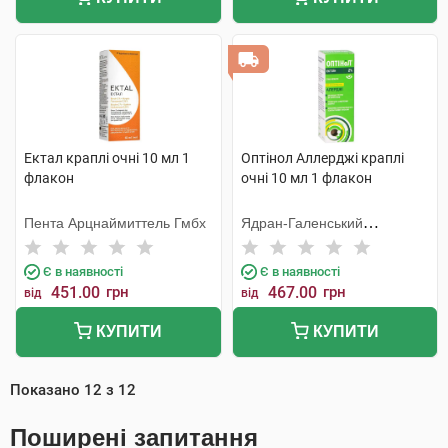
Ектал краплі очні 10 мл 1
Оптінол Аллерджі краплі
флакон
очні 10 мл 1 флакон
Пента Арцнаймиттель Гмбх
Ядран-Галенський
Лабораторій
Є в наявності
Є в наявності
451.00
грн
467.00
грн
від
від
КУПИТИ
КУПИТИ
Показано
12
з
12
Поширені запитання