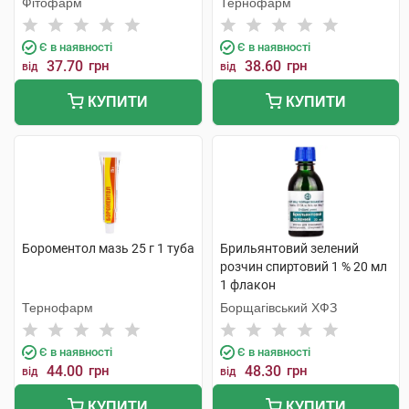
Фітофарм
Тернофарм
Є в наявності
Є в наявності
37.70
грн
38.60
грн
від
від
КУПИТИ
КУПИТИ
Бороментол мазь 25 г 1 туба
Брильянтовий зелений
розчин спиртовий 1 % 20 мл
1 флакон
Тернофарм
Борщагівський ХФЗ
Є в наявності
Є в наявності
44.00
грн
48.30
грн
від
від
КУПИТИ
КУПИТИ