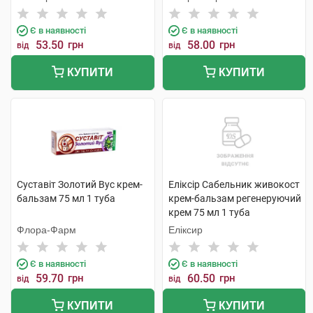
Є в наявності
Є в наявності
53.50
грн
58.00
грн
від
від
КУПИТИ
КУПИТИ
Суставіт Золотий Вус крем-
Еліксір Сабельник живокост
бальзам 75 мл 1 туба
крем-бальзам регенеруючий
крем 75 мл 1 туба
Флора-Фарм
Еліксир
Є в наявності
Є в наявності
59.70
грн
60.50
грн
від
від
КУПИТИ
КУПИТИ