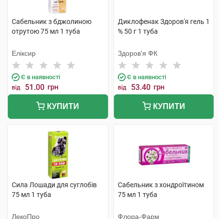
Сабельник з бджолиною
Диклофенак Здоров'я гель 1
отрутою 75 мл 1 туба
% 50 г 1 туба
Еліксир
Здоров'я ФК
Є в наявності
Є в наявності
51.00
грн
53.40
грн
від
від
КУПИТИ
КУПИТИ
Сила Лошади для суглобів
Сабельник з хондроїтином
75 мл 1 туба
75 мл 1 туба
ЛекоПро
Флора-Фарм