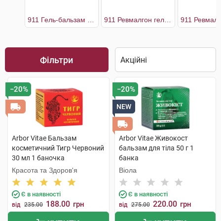
911 Гель-бальзам з бджолиною отрутою
911 Ревмалгон гель-бальзам
Фільтри
−20%
−20%
NEW
Arbor Vitae Бальзам
Arbor Vitae Живокост
косметичний Тигр Червоний
бальзам для тіла 50 г 1
30 мл 1 баночка
банка
Красота та Здоров'я
Віола
Є в наявності
Є в наявності
188.00
220.00
грн
грн
від
235.00
від
275.00