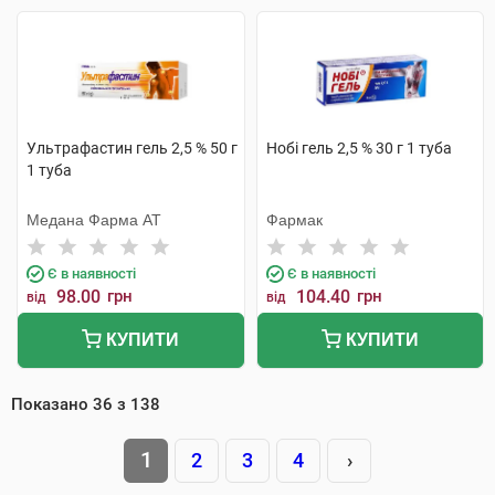
Ультрафастин гель 2,5 % 50 г
Нобі гель 2,5 % 30 г 1 туба
1 туба
Медана Фарма АТ
Фармак
Є в наявності
Є в наявності
98.00
грн
104.40
грн
від
від
КУПИТИ
КУПИТИ
Показано
36
з
138
1
2
3
4
›