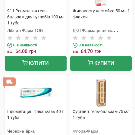
911 Ревмалгон гель-
Живокосту настойка 50 мл 1
бальзам для суглобів 100 мл
флакон
1 туба
Ліберті Фарм ТОВ
ДКП Фармацевтична
фабрика
Є в наявності
Є в наявності
64.00
грн
64.70
грн
від
від
КУПИТИ
КУПИТИ
Індометацин Плюс мазь 40 г
Суставіт гель-бальзам 75 мл
1 туба
1 туба
Червона зірка
Флора-Фарм