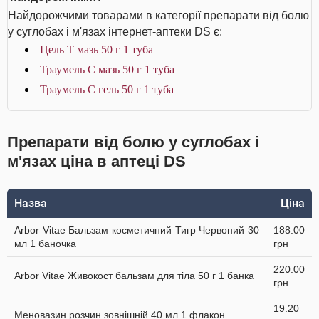
Найдорожчими товарами в категорії препарати від болю
у суглобах і м'язах інтернет-аптеки DS є:
Цель Т мазь 50 г 1 туба
Траумель С мазь 50 г 1 туба
Траумель С гель 50 г 1 туба
Препарати від болю у суглобах і
м'язах ціна в аптеці DS
Назва
Ціна
Arbor Vitae Бальзам косметичний Тигр Червоний 30
188.00
мл 1 баночка
грн
220.00
Arbor Vitae Живокост бальзам для тіла 50 г 1 банка
грн
19.20
Меновазин розчин зовнішній 40 мл 1 флакон