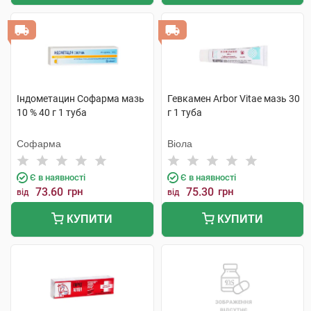
Індометацин Софарма мазь
Гевкамен Arbor Vitae мазь 30
10 % 40 г 1 туба
г 1 туба
Софарма
Віола
Є в наявності
Є в наявності
73.60
грн
75.30
грн
від
від
КУПИТИ
КУПИТИ