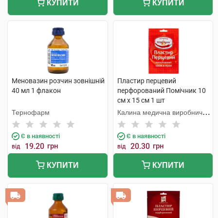
КУПИТИ
КУПИТИ
Меновазин розчин зовнішній
Пластир перцевий
40 мл 1 флакон
перфорований Помічник 10
см х 15 см 1 шт
Тернофарм
Калина медична виробнича
компанія
Є в наявності
Є в наявності
19.20
грн
20.30
грн
від
від
КУПИТИ
КУПИТИ