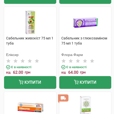
Сабельник живокіст 75 мл 1
Сабельник з глюкозамiном
туба
75 мл 1 туба
Еліксир
Флора-Фарм
Є в наявності
Є в наявності
62.00
грн
64.00
грн
від
від
КУПИТИ
КУПИТИ