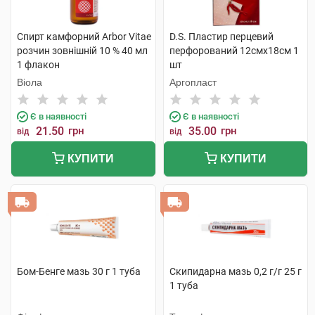
Спирт камфорний Arbor Vitae
D.S. Пластир перцевий
розчин зовнішній 10 % 40 мл
перфорований 12смх18см 1
1 флакон
шт
Віола
Аргопласт
Є в наявності
Є в наявності
21.50
грн
35.00
грн
від
від
КУПИТИ
КУПИТИ
Бом-Бенге мазь 30 г 1 туба
Скипидарна мазь 0,2 г/г 25 г
1 туба