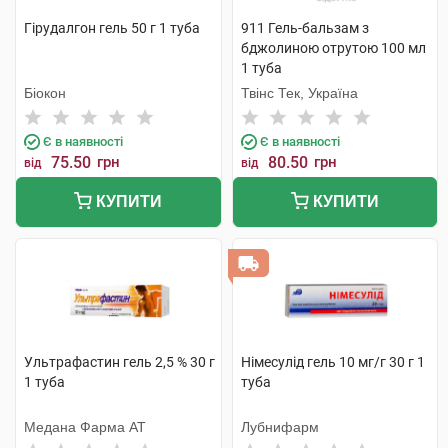
Гірудалгон гель 50 г 1 туба
911 Гель-бальзам з
бджолиною отрутою 100 мл
1 туба
Біокон
Твінс Тек, Україна
Є в наявності
Є в наявності
75.50
грн
80.50
грн
від
від
КУПИТИ
КУПИТИ
Ультрафастин гель 2,5 % 30 г
Німесулід гель 10 мг/г 30 г 1
1 туба
туба
Медана Фарма АТ
Лубнифарм