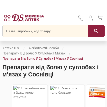
Аптека D.S.
Знеболюючі Засоби
Препарати Від Болю У Суглобах І М'язах
Препарати Від Болю У Суглобах І М'язах У Соснівці
Препарати від болю у суглобах і
м'язах у Соснівці