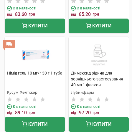
Є в наявності
Є в наявності
83.60
грн
85.20
грн
від
від
КУПИТИ
КУПИТИ
Німід гель 10 мг/г 30 г 1 туба
Димексид рідина для
зовнішнього застосування
40 мл 1 флакон
Кусум Хелтхкер
Лубнифарм
Є в наявності
Є в наявності
89.10
грн
97.20
грн
від
від
КУПИТИ
КУПИТИ