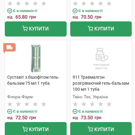
Є в наявності
Є в наявності
65.80
грн
70.50
грн
від
від
КУПИТИ
КУПИТИ
Суставіт з бішофітом гель-
911 Травмалгон
бальзам 75 мл 1 туба
розігріваючий гель-бальзам
100 мл 1 туба
Флора-Фарм
Твінс Тек, Україна
Є в наявності
Є в наявності
72.50
грн
73.50
грн
від
від
КУПИТИ
КУПИТИ