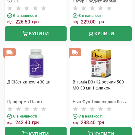
S.I.I.T.
Натур Продукт Фарма
Є в наявності
Є в наявності
226.50
грн
229.00
грн
від
від
КУПИТИ
КУПИТИ
ДіСіЗет капсули 30 шт
Вітамін D3+K2 розчин 500
МО 30 мл 1 флакон
Профарма Плант
Нью Фуд Текнолоджіс Ко.
Лтд
Є в наявності
Є в наявності
242.40
грн
288.40
грн
від
від
КУПИТИ
КУПИТИ