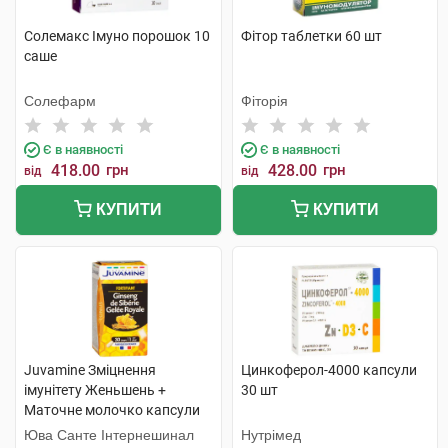
Солемакс Імуно порошок 10
Фітор таблетки 60 шт
саше
Солефарм
Фіторія
Є в наявності
Є в наявності
418.00
грн
428.00
грн
від
від
КУПИТИ
КУПИТИ
Juvamine Зміцнення
Цинкоферол-4000 капсули
імунітету Женьшень +
30 шт
Маточне молочко капсули
30 шт
Юва Санте Інтернешинал
Нутрімед