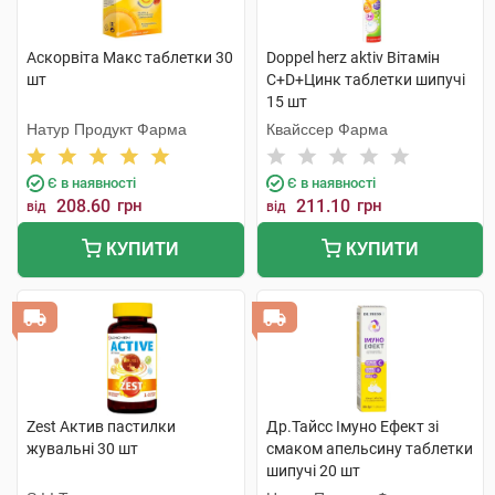
Аскорвіта Макс таблетки 30
Doppel herz aktiv Вітамін
шт
С+D+Цинк таблетки шипучі
15 шт
Натур Продукт Фарма
Квайссер Фарма
Є в наявності
Є в наявності
208.60
грн
211.10
грн
від
від
КУПИТИ
КУПИТИ
Zest Актив пастилки
Др.Тайсс Імуно Ефект зі
жувальні 30 шт
смаком апельсину таблетки
шипучі 20 шт