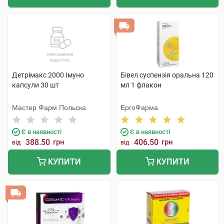
Детрімакс 2000 Імуно
Бівел суспензія оральна 120
капсули 30 шт
мл 1 флакон
Мастер Фарм Польска
ЕргоФарма
Є в наявності
Є в наявності
388.50
грн
406.50
грн
від
від
КУПИТИ
КУПИТИ