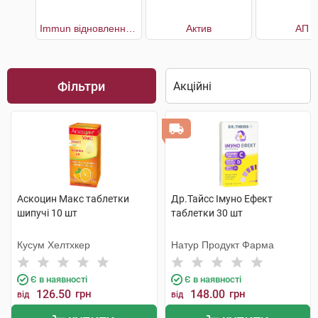
Immun відновлення імунної системи 30 днів
Актив
АП 1
Фільтри
Аскоцин Макс таблетки
Др.Тайсс Імуно Ефект
шипучі 10 шт
таблетки 30 шт
Кусум Хелтхкер
Натур Продукт Фарма
Є в наявності
Є в наявності
126.50
грн
148.00
грн
від
від