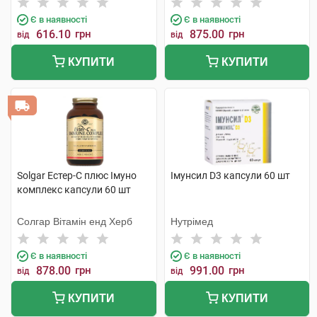
Є в наявності
Є в наявності
616.10
грн
875.00
грн
від
від
КУПИТИ
КУПИТИ
Solgar Естер-С плюс Імуно
Імунсил D3 капсули 60 шт
комплекс капсули 60 шт
Солгар Вітамін енд Херб
Нутрімед
Є в наявності
Є в наявності
878.00
грн
991.00
грн
від
від
КУПИТИ
КУПИТИ