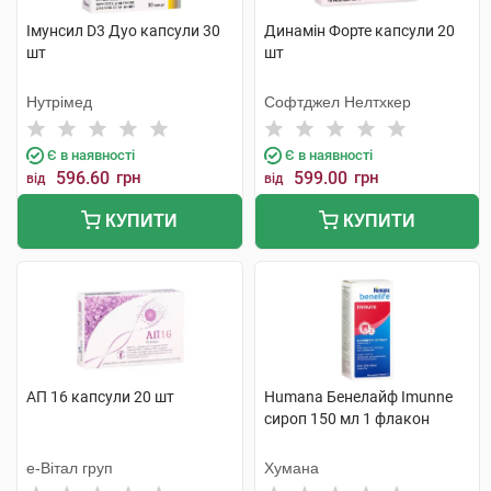
Імунсил D3 Дуо капсули 30
Динамін Форте капсули 20
шт
шт
Нутрімед
Софтджел Нелтхкер
Є в наявності
Є в наявності
596.60
грн
599.00
грн
від
від
КУПИТИ
КУПИТИ
АП 16 капсули 20 шт
Humana Бенелайф Imunne
сироп 150 мл 1 флакон
е-Вітал груп
Хумана