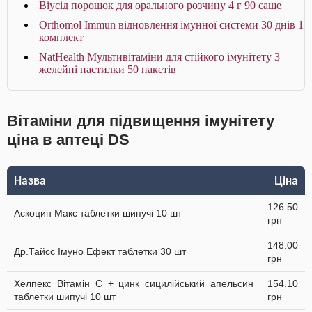
Віусід порошок для орального розчину 4 г 90 саше
Orthomol Immun відновлення імунної системи 30 днів 1
комплект
NatHealth Мультивітаміни для стійкого імунітету 3
желейні пастилки 50 пакетів
Вітаміни для підвищення імунітету
ціна в аптеці DS
Назва
Ціна
126.50
Аскоцин Макс таблетки шипучі 10 шт
грн
148.00
Др.Тайсс Імуно Ефект таблетки 30 шт
грн
Хелпекс Вітамін С + цинк сицилійський апельсин
154.10
таблетки шипучі 10 шт
грн