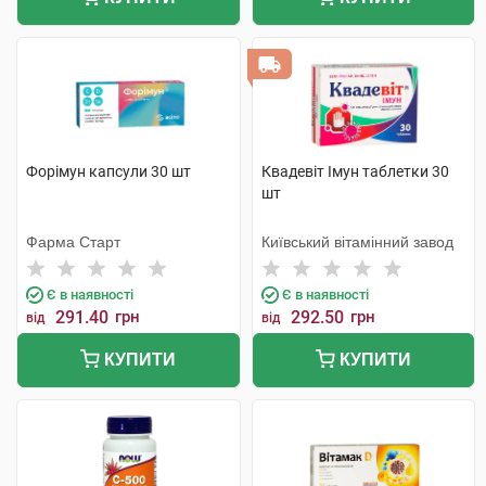
Форімун капсули 30 шт
Квадевіт Імун таблетки 30
шт
Фарма Старт
Київський вітамінний завод
Є в наявності
Є в наявності
291.40
грн
292.50
грн
від
від
КУПИТИ
КУПИТИ