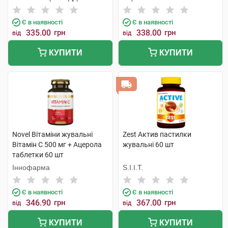
Є в наявності
Є в наявності
335.00
грн
338.00
грн
від
від
КУПИТИ
КУПИТИ
Novel Вітаміни жувальні
Zest Актив пастилки
Вітамін C 500 мг + Ацерола
жувальні 60 шт
таблетки 60 шт
Іннофарма
S.I.I.T.
Є в наявності
Є в наявності
346.90
грн
367.00
грн
від
від
КУПИТИ
КУПИТИ