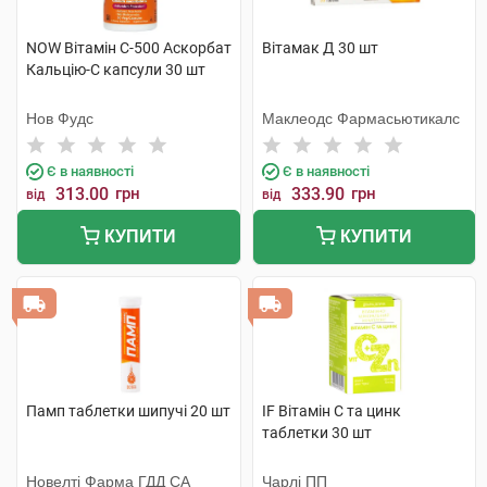
NOW Вітамін С-500 Аскорбат
Вітамак Д 30 шт
Кальцію-С капсули 30 шт
Нов Фудс
Маклеодс Фармасьютикалс
Є в наявності
Є в наявності
313.00
грн
333.90
грн
від
від
КУПИТИ
КУПИТИ
Памп таблетки шипучі 20 шт
IF Вітамін С та цинк
таблетки 30 шт
Новелті Фарма ГДД СА
Чарлі ПП