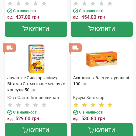
Є в наявності
Є в наявності
437.00
грн
454.00
грн
від
від
КУПИТИ
КУПИТИ
Juvamine Сила організму
Аскоцин таблетки жувальні
Вітамін C + маточне молочко
100 шт
капсули 50 шт
Юва Санте Інтернешинал
Кусум Хелтхкер
Є в наявності
Є в наявності
529.00
грн
530.80
грн
від
від
КУПИТИ
КУПИТИ