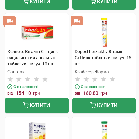
КУПИТИ
КУПИТИ
Хелпекс Вітамін С + цинк
Doppel herz aktiv Вітамін
сицилійський апельсин
С+Цинк таблетки шипучі 15
таблетки шипучі 10 шт
шт
Санотакт
Квайссер Фарма
Є в наявності
Є в наявності
154.10
грн
180.80
грн
від
від
КУПИТИ
КУПИТИ