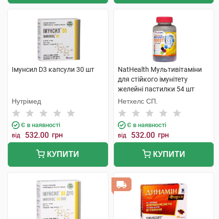
Імунсил D3 капсули 30 шт
NatHealth Мультивітаміни
для стійкого імунітету
желейні пастилки 54 шт
Нутрімед
Нетхелс СП.
Є в наявності
Є в наявності
532.00
грн
532.00
грн
від
від
КУПИТИ
КУПИТИ