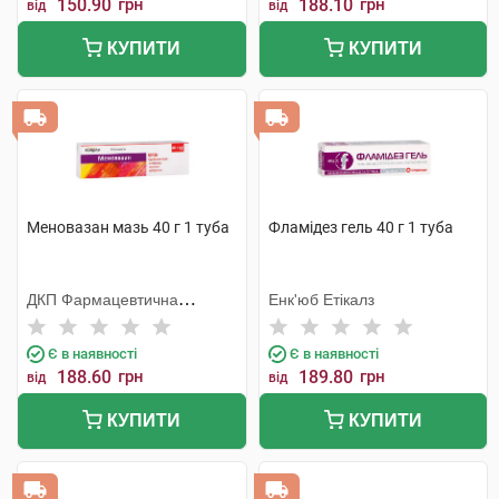
150.90
грн
188.10
грн
від
від
КУПИТИ
КУПИТИ
Меновазан мазь 40 г 1 туба
Фламідез гель 40 г 1 туба
ДКП Фармацевтична
Енк'юб Етікалз
фабрика
Є в наявності
Є в наявності
188.60
грн
189.80
грн
від
від
КУПИТИ
КУПИТИ