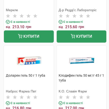
Меркле
Д-р Редді'с Лабораторіс
Є в наявності
Є в наявності
213.10
грн
215.60
грн
від
від
КУПИТИ
КУПИТИ
Доларен гель 50 г 1 туба
Клодифен гель 50 мг/г 45 г 1
туба
Наброс Фарма Пвт
К.О. Славія Фарм
Є в наявності
Є в наявності
216.80
грн
217.00
грн
від
від