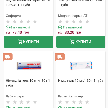
Індометацин Софарма мазь
Ультрафастин гель 2,5 % 30 г
10 % 40 г 1 туба
1 туба
Софарма
Медана Фарма АТ
Є в наявності
Є в наявності
73.40
грн
83.20
грн
від
від
КУПИТИ
КУПИТИ
Німесулід гель 10 мг/г 30 г 1
Німід гель 10 мг/г 30 г 1 туба
туба
Лубнифарм
Кусум Хелтхкер
Є в наявності
Є в наявності