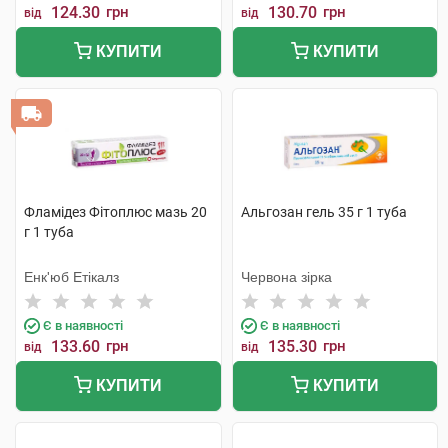
124.30
грн
130.70
грн
від
від
КУПИТИ
КУПИТИ
Фламідез Фітоплюс мазь 20
Альгозан гель 35 г 1 туба
г 1 туба
Енк'юб Етікалз
Червона зірка
Є в наявності
Є в наявності
133.60
грн
135.30
грн
від
від
КУПИТИ
КУПИТИ