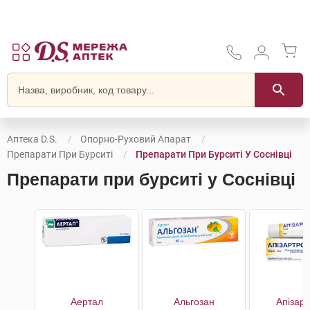
Аптека D.S.
Опорно-Руховий Апарат
Препарати При Бурситі
Препарати При Бурситі У Соснівці
Препарати при бурситі у Соснівці
Аертал
Альгозан
Апізар