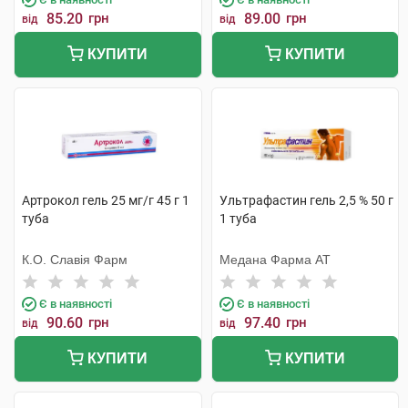
85.20
грн
89.00
грн
від
від
КУПИТИ
КУПИТИ
Артрокол гель 25 мг/г 45 г 1
Ультрафастин гель 2,5 % 50 г
туба
1 туба
К.О. Славія Фарм
Медана Фарма АТ
Є в наявності
Є в наявності
90.60
грн
97.40
грн
від
від
КУПИТИ
КУПИТИ