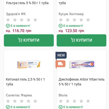
Ультра гель 5 % 50 г 1 туба
туба
Здоров'я ФК
Кусум Хелтхкер
Є в наявності
Є в наявності
116.70
грн
123.50
грн
від
від
КУПИТИ
КУПИТИ
NEW
Кетонал гель 2,5 % 50 г 1
Диклофенак Arbor Vitae гель
туба
5 % 50 г 1 туба
Салютас Фарма
Віола
Є в наявності
Є в наявності