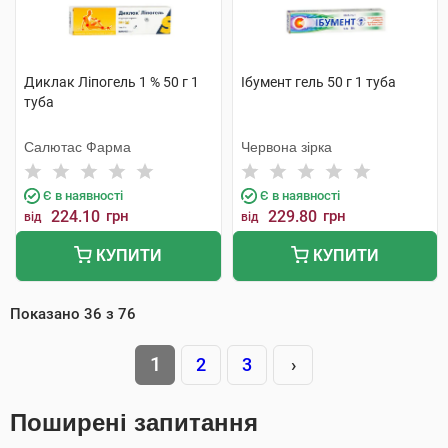
Диклак Ліпогель 1 % 50 г 1
Ібумент гель 50 г 1 туба
туба
Салютас Фарма
Червона зірка
Є в наявності
Є в наявності
224.10
грн
229.80
грн
від
від
КУПИТИ
КУПИТИ
Показано
36
з
76
1
2
3
›
Поширені запитання