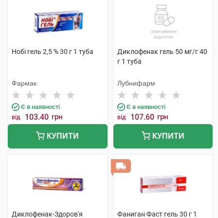
Нобі гель 2,5 % 30 г 1 туба
Диклофенак гель 50 мг/г 40
г 1 туба
Фармак
Лубнифарм
Є в наявності
Є в наявності
103.40
грн
107.60
грн
від
від
КУПИТИ
КУПИТИ
Диклофенак-Здоров'я
Фаниган Фаст гель 30 г 1