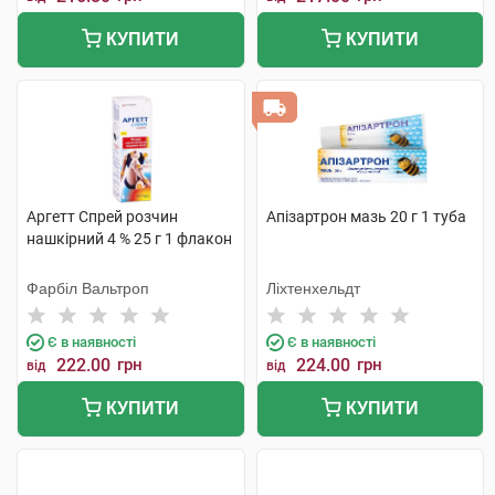
КУПИТИ
КУПИТИ
Аргетт Спрей розчин
Апізартрон мазь 20 г 1 туба
нашкірний 4 % 25 г 1 флакон
Фарбіл Вальтроп
Ліхтенхельдт
Є в наявності
Є в наявності
222.00
грн
224.00
грн
від
від
КУПИТИ
КУПИТИ