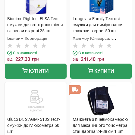
Bionime Rightest ELSA Тест-
Longevita Family Тестові
смужки для контролю рівня
смужки для вимірювання
глюкози в крові 25 шт
глюкози в крові 50 шт
Біонайм Корпорація
Хангжоу Юніверсал
Електронік
Є в наявності
Є в наявності
227.30
грн
241.40
грн
від
від
КУПИТИ
КУПИТИ
Gluco Dr. S AGM- 513S Тест-
Манжета з пневмокамерою
смужки до глюкометра 50
для механічного тонометра
шт
стандартна 24-38 см 1 шт