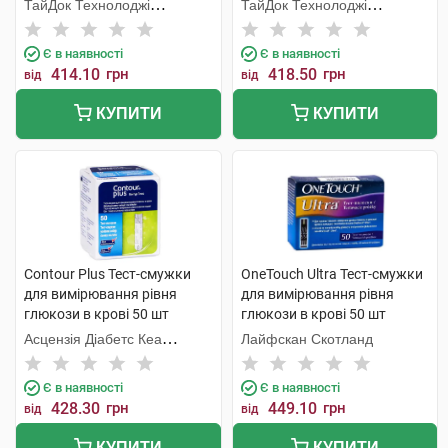
ТайДок Технолоджі
ТайДок Технолоджі
Корпорейшн
Корпорейшн
Є в наявності
Є в наявності
414.10
грн
418.50
грн
від
від
КУПИТИ
КУПИТИ
Contour Plus Тест-смужки
OneTouch Ultra Тест-смужки
для вимірювання рівня
для вимірювання рівня
глюкози в крові 50 шт
глюкози в крові 50 шт
Асцензія Діабетс Кеа
Лайфскан Скотланд
Холдінгс
Є в наявності
Є в наявності
428.30
грн
449.10
грн
від
від
КУПИТИ
КУПИТИ