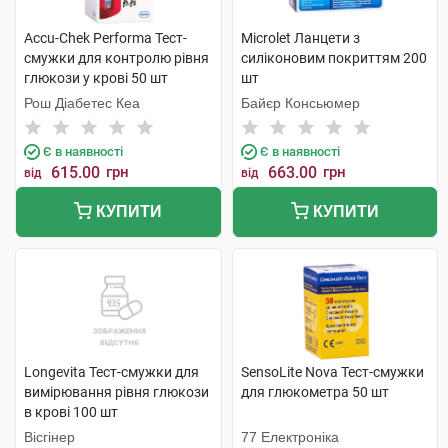
Accu-Chek Performa Тест-
Microlet Ланцети з
смужки для контролю рівня
силіконовим покриттям 200
глюкози у крові 50 шт
шт
Рош Діабетес Кеа
Байєр Консьюмер
Є в наявності
Є в наявності
615.00
грн
663.00
грн
від
від
КУПИТИ
КУПИТИ
Longevita Тест-смужки для
SensoLite Nova Тест-смужки
вимірювання рівня глюкози
для глюкометра 50 шт
в крові 100 шт
Вісгінер
77 Електроніка