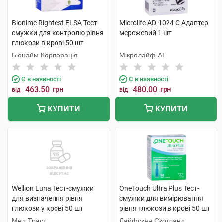
Bionime Rightest ELSA Тест-
Microlife AD-1024 C Адаптер
смужки для контролю рівня
мережевий 1 шт
глюкози в крові 50 шт
Біонайм Корпорація
Мікролайф AГ
Є в наявності
Є в наявності
463.50
грн
480.00
грн
від
від
КУПИТИ
КУПИТИ
Wellion Luna Тест-смужки
OneTouch Ultra Plus Тест-
для визначення рівня
смужки для вимірювання
глюкози у крові 50 шт
рівня глюкози в крові 50 шт
Мед Траст
Лайфскан Скотланд