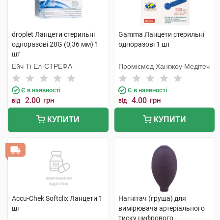
droplet Ланцети стерильні
Gamma Ланцети стерильні
одноразові 28G (0,36 мм) 1
одноразові 1 шт
шт
Ейч Ті Ел-СТРЕФА
Промісмед Хангжоу Медітеч
Є в наявності
Є в наявності
2.00
грн
4.00
грн
від
від
КУПИТИ
КУПИТИ
Accu-Chek Softclix Ланцети 1
Нагнітач (груша) для
шт
вимірювача артеріального
тиску цифрового