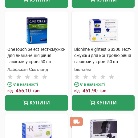
OneTouch Select Тест-смужки
Bionime Rightest GS300 Тест-
для визначення рівня
смужки для контролю рівня
глюкози у крові 50 шт
глюкози у крові 50 шт
Лайфскан Скотланд
Біонайм
Є в наявності
Є в наявності
456.10
грн
461.90
грн
від
від
КУПИТИ
КУПИТИ