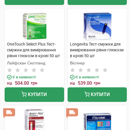
OneTouch Select Plus Тест-
Longevita Тест-смужки для
смужки для вимірювання
вимірювання рівня глюкози
рівня глюкози в крові 50 шт
в крові 50 шт
Лайфскан Скотланд
Вісгінер
Є в наявності
Є в наявності
504.00
грн
539.00
грн
від
від
КУПИТИ
КУПИТИ