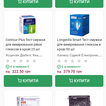
КУПИТИ
КУПИТИ
Contour Plus Тест-смужки
Longevita Smart Тест-смужки
для вимірювання рівня
для вимірювання глюкози в
глюкози в крові 25 шт
крові 50 шт
Асцензія Діабетс Кеа
Ханжоу Сіджой Електронікс
Холдінгс
енд Інструментс Ко
Є в наявності
Є в наявності
322.50
грн
379.70
грн
від
від
КУПИТИ
КУПИТИ