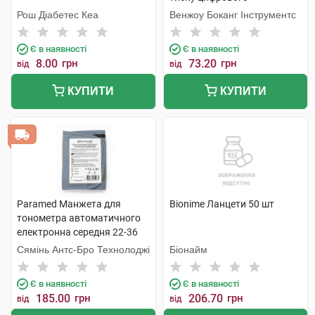
напівавтоматичного, колір
Рош Діабетес Кеа
Венжоу Боканг Інструментс
сірий 1 шт
Є в наявності
Є в наявності
8.00
грн
73.20
грн
від
від
КУПИТИ
КУПИТИ
Paramed Манжета для
Bionime Ланцети 50 шт
тонометра автоматичного
електронна середня 22-36
см 1 шт
Сямінь Антс-Бро Технолоджі
Біонайм
Є в наявності
Є в наявності
185.00
грн
206.70
грн
від
від