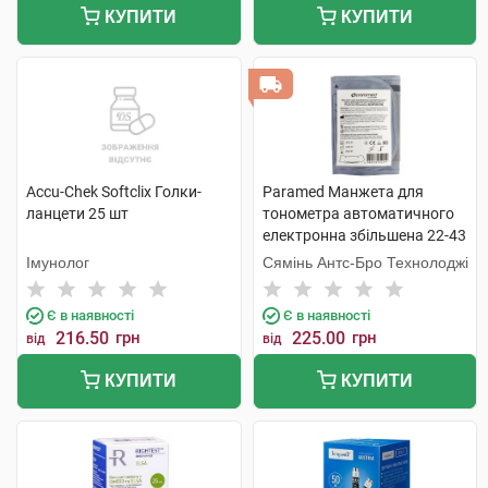
КУПИТИ
КУПИТИ
Accu-Chek Softclix Голки-
Paramed Манжета для
ланцети 25 шт
тонометра автоматичного
електронна збільшена 22-43
см 1 шт
Імунолог
Сямінь Антс-Бро Технолоджі
Є в наявності
Є в наявності
216.50
грн
225.00
грн
від
від
КУПИТИ
КУПИТИ