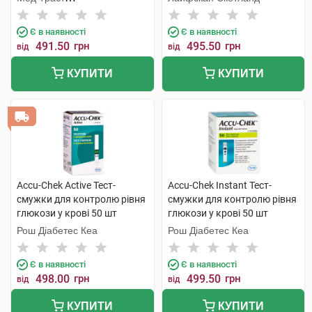
Хандельсгезельшафт
Є в наявності
Є в наявності
491.50
грн
495.50
грн
від
від
КУПИТИ
КУПИТИ
Accu-Chek Active Тест-
Accu-Chek Instant Тест-
смужки для контролю рівня
смужки для контролю рівня
глюкози у крові 50 шт
глюкози у крові 50 шт
Рош Діабетес Кеа
Рош Діабетес Кеа
Є в наявності
Є в наявності
498.00
грн
499.50
грн
від
від
КУПИТИ
КУПИТИ