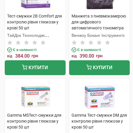
Тест-смужки 2В Comfort для
Манжета з пневмокамерою
контролю рівня глюкози у
для цифрового
крові 50 шт
автоматичного тонометра
велика 32-42 см 1 шт
ТайДок Технолоджі
Венжоу Боканг Інструментс
Корпорейшн
Є в наявності
Є в наявності
384.00
грн
390.00
грн
від
від
КУПИТИ
КУПИТИ
Gamma MSТест-смужки для
Gamma Тест-смужки DM для
контролю рівня глюкози у
контролю рівня глюкози у
крові 50 шт
крові 50 шт