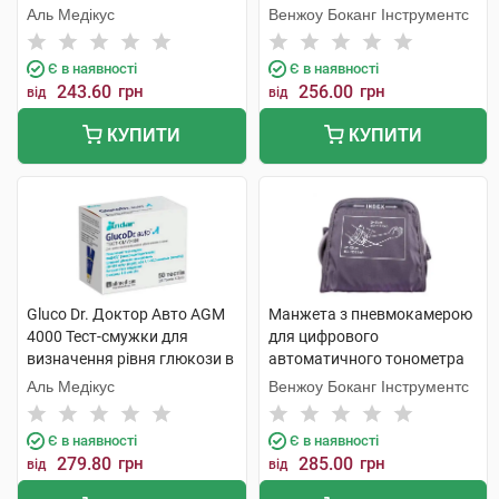
Аль Медікус
Венжоу Боканг Інструментс
Є в наявності
Є в наявності
243.60
грн
256.00
грн
від
від
КУПИТИ
КУПИТИ
Gluco Dr. Доктор Авто AGM
Манжета з пневмокамерою
4000 Тест-смужки для
для цифрового
визначення рівня глюкози в
автоматичного тонометра
крові 50 шт
стандартна 22-32 см 1 шт
Аль Медікус
Венжоу Боканг Інструментс
Є в наявності
Є в наявності
279.80
грн
285.00
грн
від
від