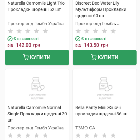
Naturella Camomile Light Trio
Discreet Deo Water Lily
Прокладки щоденнi 52 шт
Мультиформ Прокладки
щоденні 60 шт
Проктер енд Гембл Україна
Проктер енд Гембл
Мануфекчурінг
Є в наявності
Є в наявності
142.00
грн
143.50
грн
від
від
КУПИТИ
КУПИТИ
Naturella Camomile Normal
Bella Panty Mini Жіночі
Single Прокладки щоденнi 20
прокладки щоденні 36 шт
шт
Проктер енд Гембл Україна
ТЗМО СА