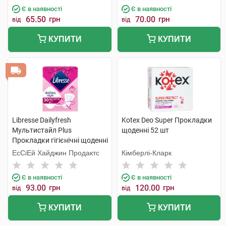
Є в наявності
Є в наявності
65.50
грн
70.00
грн
від
від
КУПИТИ
КУПИТИ
Libresse Dailyfresh
Kotex Deo Super Прокладки
Мультистайл Plus
щоденні 52 шт
Прокладки гігієнічні щоденні
30 шт
ЕсСіЕй Хайджин Продактс
Кімберлі-Кларк
Є в наявності
Є в наявності
93.00
грн
120.00
грн
від
від
КУПИТИ
КУПИТИ