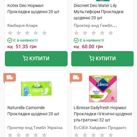
Kotex Deo Нормал
Discreet Deo Water Lily
Прокладки щоденні 20 шт
Мультиформ Прокладки
щоденні 20 шт
Кімберлі-Кларк
Проктер енд Гембл
Мануфекчурінг
Є в наявності
Є в наявності
51.35
грн
60.00
грн
від
від
КУПИТИ
КУПИТИ
Naturella Camomile
Libresse Dailyfresh Нормал
Прокладки щоденні 20 шт
Прокладки гігієнічні щоденні
ультратонкі 32 шт
Проктер енд Гембл Україна
ЕсСіЕй Хайджин Продактс