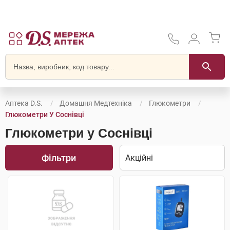
Аптека D.S.
Домашня Медтехніка
Глюкометри
Глюкометри У Соснівці
Глюкометри у Соснівці
Фільтри