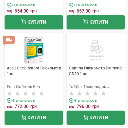
Є в наявності
Є в наявності
654.00
грн
657.00
грн
від
від
КУПИТИ
КУПИТИ
Accu-Chek Instant Глюкометр
Gamma Глюкометр Diamond
1 шт
GD50 1 шт
Рош Діабетес Кеа
ТайДок Технолоджі
Корпорейшн
Є в наявності
Є в наявності
772.00
грн
796.00
грн
від
від
КУПИТИ
КУПИТИ