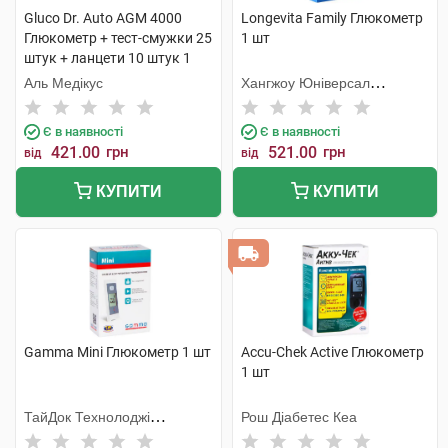
Gluco Dr. Auto AGM 4000
Longevita Family Глюкометр
Глюкометр + тест-смужки 25
1 шт
штук + ланцети 10 штук 1
набір
Аль Медікус
Хангжоу Юніверсал
Електронік
Є в наявності
Є в наявності
421.00
грн
521.00
грн
від
від
КУПИТИ
КУПИТИ
Gamma Mini Глюкометр 1 шт
Accu-Chek Active Глюкометр
1 шт
ТайДок Технолоджі
Рош Діабетес Кеа
Корпорейшн