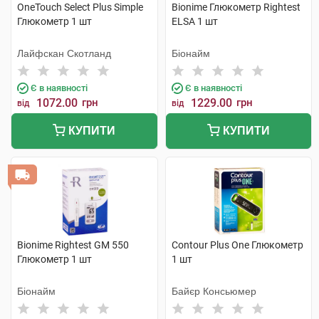
OneTouch Select Plus Simple
Bionime Глюкометр Rightest
Глюкометр 1 шт
ELSA 1 шт
Лайфскан Скотланд
Біонайм
Є в наявності
Є в наявності
1072.00
грн
1229.00
грн
від
від
КУПИТИ
КУПИТИ
Bionime Rightest GM 550
Contour Plus One Глюкометр
Глюкометр 1 шт
1 шт
Біонайм
Байєр Консьюмер