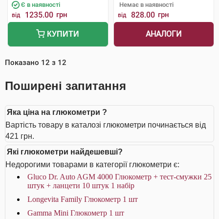
Є в наявності
Немає в наявності
1235.00
грн
828.00
грн
від
від
АНАЛОГИ
КУПИТИ
Показано
12
з
12
Поширені запитання
Яка ціна на глюкометри ?
Вартість товару в каталозі глюкометри починається від
421 грн.
Які глюкометри найдешевші?
Недорогими товарами в категорії глюкометри є:
Gluco Dr. Auto AGM 4000 Глюкометр + тест-смужки 25
штук + ланцети 10 штук 1 набір
Longevita Family Глюкометр 1 шт
Gamma Mini Глюкометр 1 шт