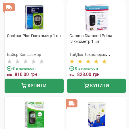
Contour Plus Глюкометр 1 шт
Gamma Diamond Prima
Глюкометр 1 шт
Байєр Консьюмер
ТайДок Технолоджі
Корпорейшн
Є в наявності
Є в наявності
810.00
грн
828.00
грн
від
від
КУПИТИ
КУПИТИ