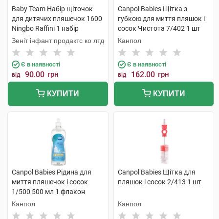
Baby Team Набір щіточок
Canpol Babies Щітка з
для дитячих пляшечок 1600
губкою для миття пляшок і
Ningbo Raffini 1 набір
сосок Чистота 7/402 1 шт
Зеніт інфант продактс ко лтд
Канпол
Є в наявності
Є в наявності
90.00
грн
162.00
грн
від
від
КУПИТИ
КУПИТИ
Canpol Babies Рідина для
Canpol Babies Щітка для
миття пляшечок і сосок
пляшок і сосок 2/413 1 шт
1/500 500 мл 1 флакон
Канпол
Канпол