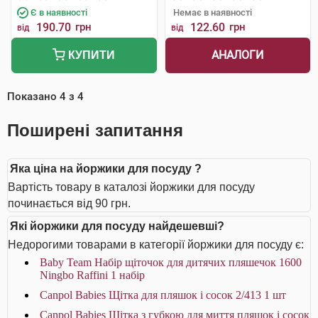
Є в наявності
Немає в наявності
190.70
грн
122.60
грн
від
від
АНАЛОГИ
КУПИТИ
Показано
4
з
4
Поширені запитання
Яка ціна на йоржики для посуду ?
Вартість товару в каталозі йоржики для посуду
починається від 90 грн.
Які йоржики для посуду найдешевші?
Недорогими товарами в категорії йоржики для посуду є:
Baby Team Набір щіточок для дитячих пляшечок 1600
Ningbo Raffini 1 набір
Canpol Babies Щітка для пляшок і сосок 2/413 1 шт
Canpol Babies Щітка з губкою для миття пляшок і сосок