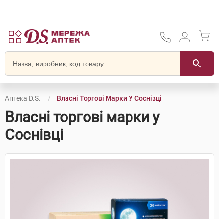
Аптека D.S.
Власні Торгові Марки У Соснівці
Власні торгові марки у
Соснівці