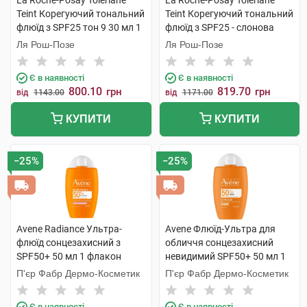
La Roche-Posay Toleriane
La Roche-Posay Toleriane
Teint Корегуючий тональний
Teint Корегуючий тональний
флюїд з SPF25 тон 9 30 мл 1
флюїд з SPF25 - слонова
туба
кістка 30 мл 1 туба
Ля Рош-Позе
Ля Рош-Позе
Є в наявності
Є в наявності
800.10
819.70
грн
грн
від
1143.00
від
1171.00
КУПИТИ
КУПИТИ
−25%
−25%
Avene Radiance Ультра-
Avene Флюїд-Ультра для
флюїд сонцезахисний з
обличчя сонцезахисний
SPF50+ 50 мл 1 флакон
невидимий SPF50+ 50 мл 1
флакон
П'єр Фабр Дермо-Косметик
П'єр Фабр Дермо-Косметик
Є в наявності
Є в наявності