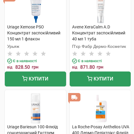
Uriage Xemose PSO
Avene XeraCalm A.D
Концентрат заспокійливий
Концентрат заспокійливий
150 мл 1 флакон
40 мл 1 туба
Урьяж
П'єр Фабр Дермо-Косметик
Є в наявності
Є в наявності
828.50
грн
871.80
грн
від
від
КУПИТИ
КУПИТИ
Uriage Bariesun 100 Флюїд
La Roche-Posay Anthelios UVA
сонцезахисний Екстрем
400 Дермо-Педіатрікс Флюїд