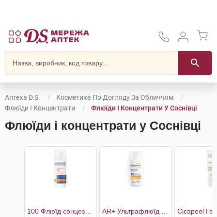
Аптека D.S.
Косметика По Догляду За Обличчям
Флюїди І Концентрати
Флюїди І Концентрати У Соснівці
Флюїди і концентрати у Соснівці
100 Флюїд сонцезахисний Екстрем SPF50+
AR+ Ультрафлюїд для чутливої шкіри обличчя SPF50+