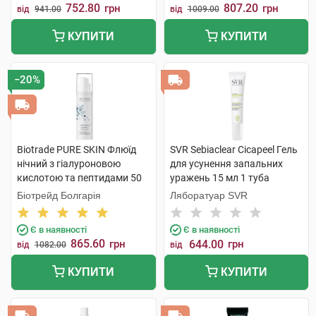
752.80
807.20
грн
грн
від
941.00
від
1009.00
КУПИТИ
КУПИТИ
−20%
Biotrade PURE SKIN Флюїд
SVR Sebiaclear Cicapeel Гель
нічний з гіалуроновою
для усунення запальних
кислотою та пептидами 50
уражень 15 мл 1 туба
мл 1 флакон
Біотрейд Болгарія
Ляборатуар SVR
Є в наявності
Є в наявності
865.60
грн
644.00
грн
від
1082.00
від
КУПИТИ
КУПИТИ