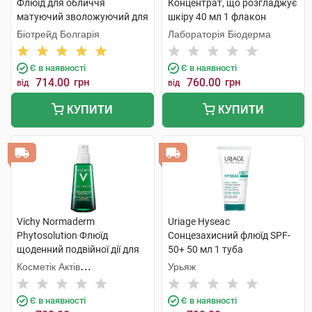
Флюїд для обличчя
Концентрат, що розгладжує
матуючий зволожуючий для
шкіру 40 мл 1 флакон
жирної та проблемної шкіри
Біотрейд Болгарія
Лабораторія Біодерма
50 мл 1 туба
Є в наявності
Є в наявності
714.00
грн
760.00
грн
від
від
КУПИТИ
КУПИТИ
Vichy Normaderm
Uriage Hyseac
Phytosolution Флюїд
Сонцезахисний флюїд SPF-
щоденний подвійної дії для
50+ 50 мл 1 туба
жирної, схильної до
Косметік Актів
Урьяж
недоліків шкіри 50 мл 1
Інтернаціональ
флакон
Є в наявності
Є в наявності