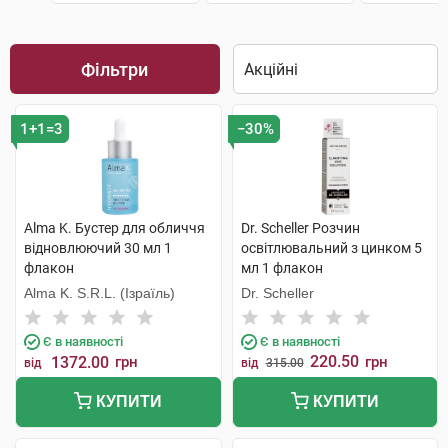
Фільтри
1+1=3
−30%
Alma K. Бустер для обличчя
Dr. Scheller Розчин
відновлюючий 30 мл 1
освітлювальний з цинком 5
флакон
мл 1 флакон
Alma K. S.R.L. (Ізраїль)
Dr. Scheller
Є в наявності
Є в наявності
220.50
1372.00
грн
грн
від
від
315.00
КУПИТИ
КУПИТИ