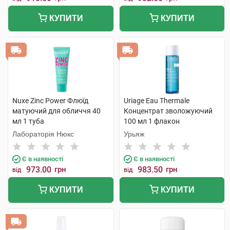
КУПИТИ
КУПИТИ
Nuxe Zinc Power Флюїд
Uriage Eau Thermale
матуючий для обличчя 40
Концентрат зволожуючий
мл 1 туба
100 мл 1 флакон
Лабораторія Нюкс
Урьяж
Є в наявності
Є в наявності
973.00
грн
983.50
грн
від
від
КУПИТИ
КУПИТИ