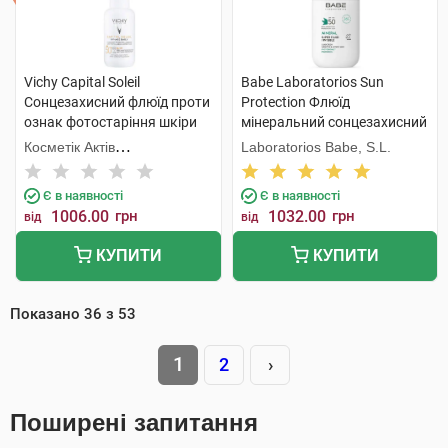
Vichy Capital Soleil
Babe Laboratorios Sun
Сонцезахисний флюїд проти
Protection Флюїд
ознак фотостаріння шкіри
мінеральний сонцезахисний
обличчя SPF50+ 40 мл 1
з фізичними фільтрами з
Косметік Актів
Laboratorios Babe, S.L.
флакон
SPF50 50 мл 1 флакон
Інтернаціональ
Є в наявності
Є в наявності
1006.00
грн
1032.00
грн
від
від
КУПИТИ
КУПИТИ
Показано
36
з
53
1
2
›
Поширені запитання