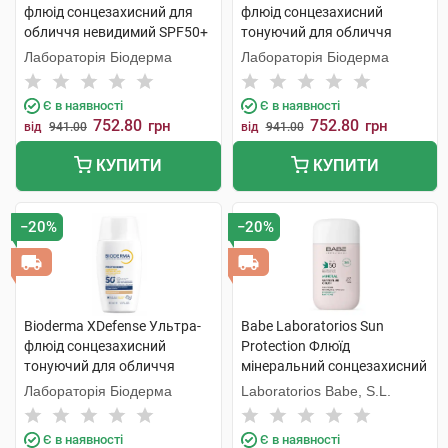
флюід сонцезахисний для
флюід сонцезахисний
обличчя невидимий SPF50+
тонуючий для обличчя
40 мл 1 флакон
SPF50+ тон 01 40 мл 1
Лабораторія Біодерма
Лабораторія Біодерма
флакон
Є в наявності
Є в наявності
752.80
752.80
грн
грн
від
941.00
від
941.00
КУПИТИ
КУПИТИ
−20%
−20%
Bioderma XDefense Ультра-
Babe Laboratorios Sun
флюід сонцезахисний
Protection Флюїд
тонуючий для обличчя
мінеральний сонцезахисний
SPF50+ тон 02 40 мл 1
з фізичними фільтрами з
Лабораторія Біодерма
Laboratorios Babe, S.L.
флакон
тонуючим ефектом з SPF50
50 мл 1 флакон
Є в наявності
Є в наявності