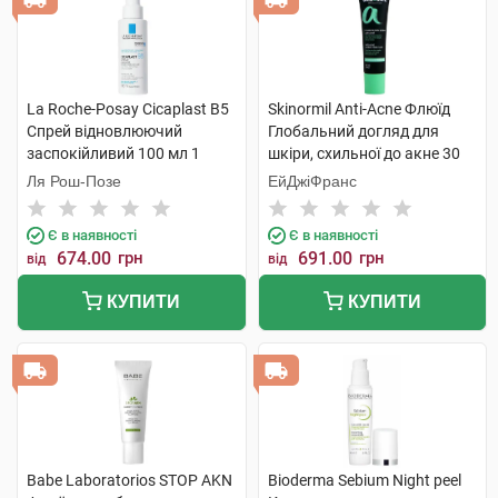
La Roche-Posay Cicaplast В5
Skinormil Anti-Acne Флюїд
Спрей відновлюючий
Глобальний догляд для
заспокійливий 100 мл 1
шкіри, схильної до акне 30
флакон
мл 1 туба
Ля Рош-Позе
ЕйДжіФранс
Є в наявності
Є в наявності
674.00
грн
691.00
грн
від
від
КУПИТИ
КУПИТИ
Babe Laboratorios STOP AKN
Bioderma Sebium Night peel