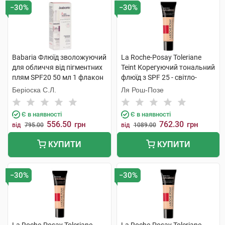
−30%
−30%
Babaria Флюїд зволожуючий
La Roche-Posay Toleriane
для обличчя від пігментних
Teint Корегуючий тональний
плям SPF20 50 мл 1 флакон
флюїд з SPF 25 - світло-
бежевий 30 мл 1 туба
Беріоска С.Л.
Ля Рош-Позе
Є в наявності
Є в наявності
556.50
762.30
грн
грн
від
795.00
від
1089.00
КУПИТИ
КУПИТИ
−30%
−30%