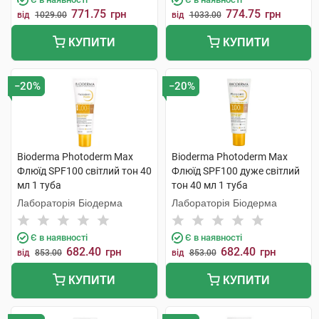
771.75
774.75
грн
грн
від
1029.00
від
1033.00
КУПИТИ
КУПИТИ
−20%
−20%
Bioderma Photoderm Max
Bioderma Photoderm Max
Флюїд SPF100 світлий тон 40
Флюїд SPF100 дуже світлий
мл 1 туба
тон 40 мл 1 туба
Лабораторія Біодерма
Лабораторія Біодерма
Є в наявності
Є в наявності
682.40
682.40
грн
грн
від
853.00
від
853.00
КУПИТИ
КУПИТИ