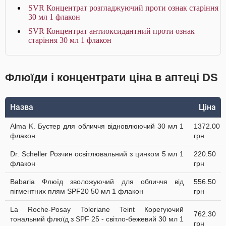
SVR Концентрат розгладжуючий проти ознак старіння
30 мл 1 флакон
SVR Концентрат антиоксидантний проти ознак
старіння 30 мл 1 флакон
Флюїди і концентрати ціна в аптеці DS
Назва
Ціна
Alma K. Бустер для обличчя відновлюючий 30 мл 1
1372.00
флакон
грн
Dr. Scheller Розчин освітлювальний з цинком 5 мл 1
220.50
флакон
грн
Babaria Флюїд зволожуючий для обличчя від
556.50
пігментних плям SPF20 50 мл 1 флакон
грн
La Roche-Posay Toleriane Teint Корегуючий
762.30
тональний флюїд з SPF 25 - світло-бежевий 30 мл 1
грн