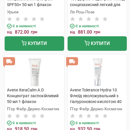
SPF50+ 50 мл 1 флакон
сонцезахисний легкий для
чутливої шкіри дітей SPF50+
Урьяж
Ля Рош-Позе
50 мл 1 флакон
Є в наявності
Є в наявності
872.00
грн
881.00
грн
від
від
КУПИТИ
КУПИТИ
Avene XeraCalm A.D
Avene Tolerance Hydra-10
Концентрат заспокійливий
Флюїд зволожувальний з
50 мл 1 флакон
гіалуроновою кислотою 40
мл 1 туба
П'єр Фабр Дермо-Косметик
П'єр Фабр Дермо-Косметик
Є в наявності
Є в наявності
918.50
грн
932.50
грн
від
від