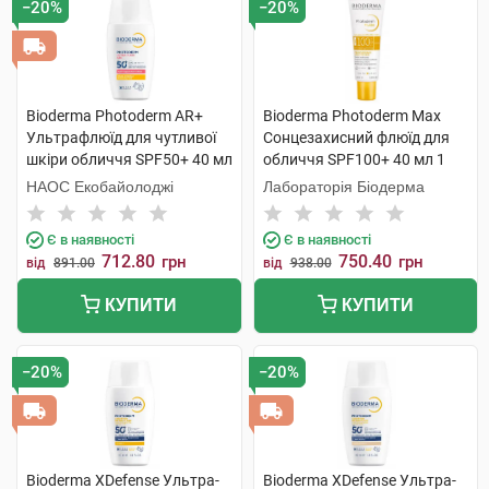
−20%
−20%
Bioderma Photoderm AR+
Bioderma Photoderm Max
Ультрафлюїд для чутливої
Сонцезахисний флюїд для
шкіри обличчя SPF50+ 40 мл
обличчя SPF100+ 40 мл 1
1 флакон
туба
НАОС Екобайолоджі
Лабораторія Біодерма
Є в наявності
Є в наявності
712.80
750.40
грн
грн
від
891.00
від
938.00
КУПИТИ
КУПИТИ
−20%
−20%
Bioderma XDefense Ультра-
Bioderma XDefense Ультра-