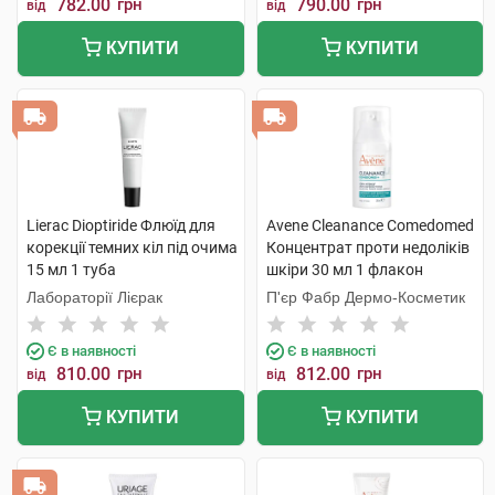
782.00
грн
790.00
грн
від
від
КУПИТИ
КУПИТИ
Lierac Dioptiride Флюїд для
Avene Cleanance Comedomed
корекції темних кіл під очима
Концентрат проти недоліків
15 мл 1 туба
шкіри 30 мл 1 флакон
Лабораторії Лієрак
П'єр Фабр Дермо-Косметик
Є в наявності
Є в наявності
810.00
грн
812.00
грн
від
від
КУПИТИ
КУПИТИ