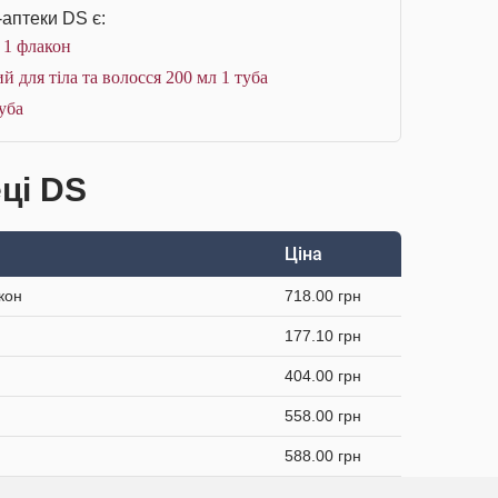
-аптеки DS є:
л 1 флакон
для тіла та волосся 200 мл 1 туба
уба
еці DS
Ціна
кон
718.00 грн
177.10 грн
404.00 грн
558.00 грн
588.00 грн