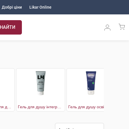
Добрі ціни
Likar Online
НАЙТИ
Lactourea Гель для душу чоловічий
Гель для душу інтегральний
Гель для душу освіжаючий для чоловіків