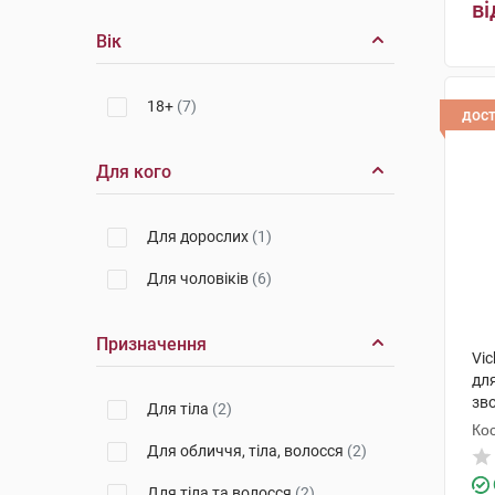
ві
Вік
18+
(7)
дос
Для кого
Для дорослих
(1)
Для чоловіків
(6)
Призначення
Vi
дл
зв
Для тіла
(2)
200
Кос
Для обличчя, тіла, волосся
(2)
Для тіла та волосся
(2)