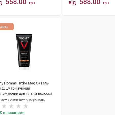
558.00
588.00
д
від
грн
грн
КУПИТИ
КУПИТИ
тавка
chy Homme Hydra Mag C+ Гель
я душу тонізуючий
оложуючий для тіла та волосся
 мл 1 туба
метік Актів Інтернаціональ
Є в наявності