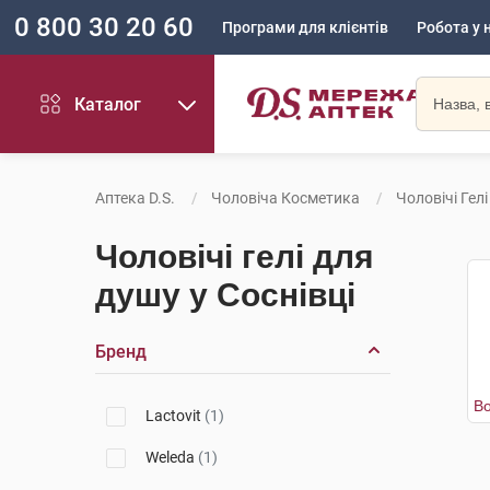
0 800 30 20 60
Програми для клієнтів
Робота у 
Каталог
Аптека D.S.
Чоловіча Косметика
Чоловічі Гел
Чоловічі гелі для
душу у Соснівці
Бренд
Lactovit
(1)
Weleda
(1)