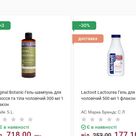
=3
−30%
доставка
ginal Botanic Гель-шампунь для
Lactovit Lactourea Гель для
осся та тіла чоловічий 300 мл 1
чоловічий 500 мл 1 флакон
акон
lle S.L.
АС Марка Брендс С.Л
Є в наявності
Є в наявності
718.00
177.1
д
від
253.00