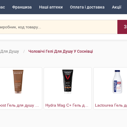
нас
Франшиза
Наші аптеки
Оплата і доставка
Акції
З
і Для Душу
Чоловічі Гелі Для Душу У Соснівці
Boost Гель для душу універсальний чоловічий
Hydra Mag C+ Гель для душу тонізуючий зволожуючий для тіла та волосся