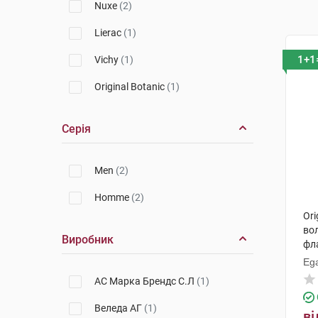
Nuxe
(2)
Lierac
(1)
1+1
Vichy
(1)
Original Botanic
(1)
Серія
Men
(2)
Homme
(2)
Ori
вол
Виробник
фл
Ega
АС Марка Брендс С.Л
(1)
Веледа АГ
(1)
ві