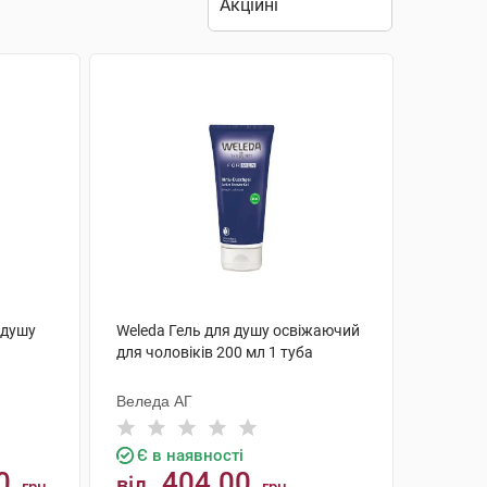
 душу
Weleda Гель для душу освіжаючий
для чоловіків 200 мл 1 туба
Веледа АГ
Є в наявності
0
404.00
від