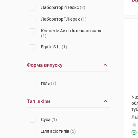
Лабораторія Нюкс
(2)
Лабораторії Лієрак
(1)
Косметік Актів Інтернаціональ
(1)
Egalle S.L.
(1)
Форма випуску
гель
(7)
Nu
Тип шкіри
обл
ту
Ла
Суха
(1)
Для всіх типів
(5)