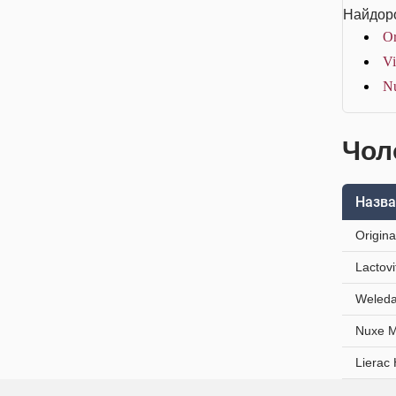
Найдоро
Or
Vi
Nu
Чоло
Назва
Origin
Lactov
Weleda
Nuxe M
Lierac