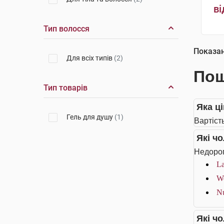
ві
Тип волосся
Показа
Для всіх типів
(2)
Пош
Тип товарів
Яка ці
Гель для душу
(1)
Вартість
Які ч
Недорог
La
We
Nu
Які ч