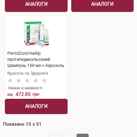
АНАЛОГИ
АНАЛОГИ
PermiZzzol Набір
протипедикульозний
Шампунь 150 мл + Аерозоль
70 мл + Гребінець 1 набір
Красота та Здоров'я
Немає в наявності
472.85
грн
від
АНАЛОГИ
Показано
15
з
51