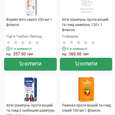
Ворміл Фіто сироп 200 мл 1
Хігія Шампунь проти вошей
флакон
та гнид шампунь 120 г 1
флакон
Сур'я Гербал Лімітед
Софарма
Є в наявності
Є в наявності
357.50
грн
360.50
грн
від
від
КУПИТИ
КУПИТИ
Хігія Шампунь проти вошей
Лавінал проти вошей та гнид
та гнид з гребінцем шампунь
спрей 100 мл 1 флакон