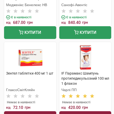
Медженікс Бенелюкс НВ
Санофі-Авентіс
Є в наявності
Є в наявності
687.00
грн
840.40
грн
від
від
КУПИТИ
КУПИТИ
Зентел таблетки 400 мг 1 шт
IF Парамакс Шампунь
протипедикульозний 100 мл
1 флакон
ГлаксоСмітКляйн
Чарлі ПП
Немає в наявності
Немає в наявності
72.10
грн
420.00
грн
від
від