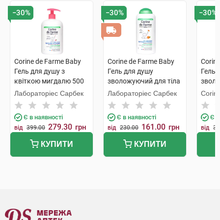
−30%
−30%
−30%
Corine de Farme Baby
Corine de Farme Baby
Corin
Гель для душу з
Гель для душу
Гель 
квіткою мигдалю 500
зволожуючий для тіла
зволо
мл 1 флакон
та волосся без
та во
Лабораторіес Сарбек
Лабораторіес Сарбек
Corin
сульфатів 250 мл 1
сульф
флакон
флак
Є в наявності
Є в наявності
Є в
279.30
161.00
грн
грн
від
399.00
від
230.00
від
34
КУПИТИ
КУПИТИ