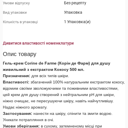
Без рецепту
Умови відпуску
Упаковка
Вид упаковки
1 Упаковка(и)
Кількість в упаковці
Дивитися властивості номенклатури
Опис товару
Гель-крем Corine de Farme (Корін де Фарм) для душу
живильний з екстрактом Кокосу 500 мл.
Призначення:
для всіх типів шкіри.
Властивості:
збагачений 100% натуральним екстрактом кокосу,
відомим своїми зволожуючими та поживними властивостями,
цей крем для душу створений з нейтральним рН для шкіри,
ніжно очищає, не пересушуючи шкіру, навіть найчутливішу.
Надає ніжного аромату.
Застосування:
нанести на шкіру, спінити та змити водою.
Уникати потрапляння в очі.
Умови зберігання:
в сухому, затемненому місці при