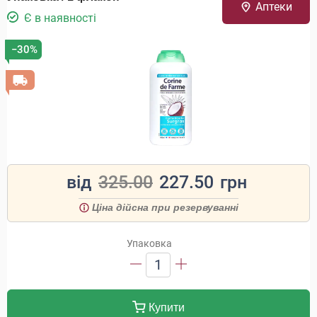
Аптеки
Є в наявності
−30%
від
325.00
227.50
грн
Ціна дійсна при резервуванні
Упаковка
1
Купити