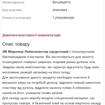
Без рецепту
Умови відпуску
упаковка
Вид упаковки
1 упаковка(и)
Кількість в упаковці
Дивитися властивості номенклатури
Опис товару
3M Мікропор Лейкопластир хірургічний
є гіпоалергічним
бактерицидним пластиром. Він застосовується для захисту
пошкодженої поверхні шкіряних покривів різних ділянок тіла.
Завдяки своїм компонентам, він гарантує відсутність будь-яких
негативних реакцій організму на його склад.
Для застосування даного продукту необхідно очистити й
висушити шкіру на потрібній ділянці, відрізати певний шматочок
пластиру від рулону, відділити захисну плівку й обережно
накласти його, уникаючи появи загинів.
Для складу цього виробу входять спеціальний матеріал, що
пропускає повітря, й безпечний клей на основі інертного оксиду