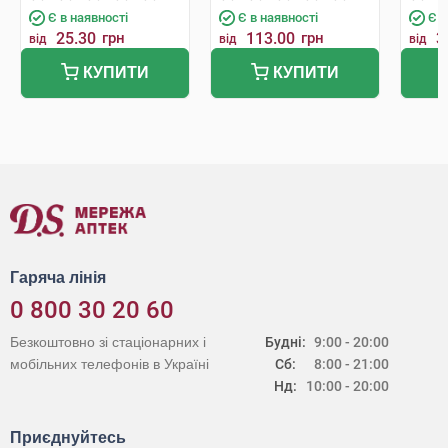
Є в наявності
Є в наявності
Є в
25.30
грн
113.00
грн
3
від
від
від
КУПИТИ
КУПИТИ
Гаряча лінія
0 800 30 20 60
Безкоштовно зі стаціонарних і
Будні:
9:00 - 20:00
мобільних телефонів в Україні
Сб:
8:00 - 21:00
Нд:
10:00 - 20:00
Приєднуйтесь