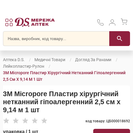
Аптека D.S.
Медичні Товари
Догляд За Ранами
Лейкопластир-Рулон
3M Micropore Пластир Хірургічний Нетканний Гіпоалергенний
2,5 См Х 9,14 М 1 Шт
3M Micropore Пластир хірургічний
нетканний гіпоалергенний 2,5 см х
9,14 м 1 шт
код товару: ЦБ000018692
упаковка / 1 шт