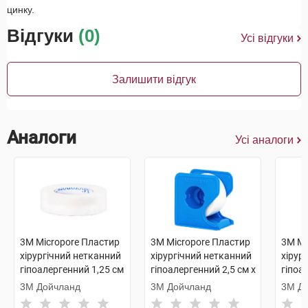
цинку.
Відгуки
(0)
Усі відгуки
Залишити відгук
Аналоги
Усі аналоги
3M Micropore Пластир
3M Micropore Пластир
3M Mi
хірургічний нетканний
хірургічний нетканний
хірур
гіпоалергенний 1,25 см
гіпоалергенний 2,5 см х
гіпоа
х 9.14 м 1 шт
9,14 м на диспенсері 1
5 м 1
3М Дойчланд
3М Дойчланд
3М Д
шт