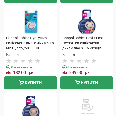
Canpol Babies Пустушка
Canpol Babies Lovi Prime
силіконова анатомічна 6-18
Пустушка силіконова
місяців 22/501 1 шт
динамічна з 0-6 місяців
34/404 1 шт
Канпол
Канпол
Є в наявності
Є в наявності
182.00
грн
239.00
грн
від
від
КУПИТИ
КУПИТИ