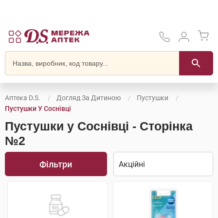
Аптека D.S.
Догляд За Дитиною
Пустушки
Пустушки У Соснівці
Пустушки у Соснівці - Сторінка
№2
Фільтри