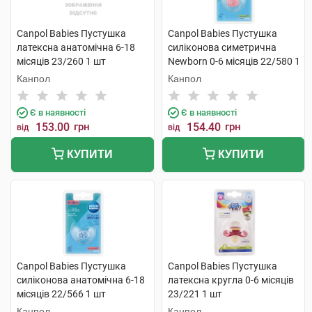
Canpol Babies Пустушка
Canpol Babies Пустушка
латексна анатомічна 6-18
силіконова симетрична
місяців 23/260 1 шт
Newborn 0-6 місяців 22/580 1
шт
Канпол
Канпол
Є в наявності
Є в наявності
153.00
грн
154.40
грн
від
від
КУПИТИ
КУПИТИ
Canpol Babies Пустушка
Canpol Babies Пустушка
силіконова анатомічна 6-18
латексна кругла 0-6 місяців
місяців 22/566 1 шт
23/221 1 шт
Канпол
Канпол