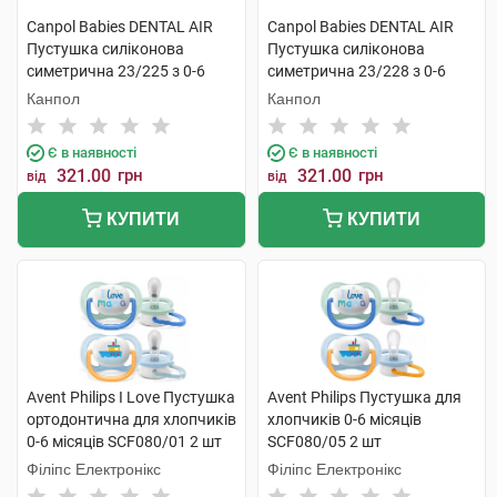
Canpol Babies DENTAL AIR
Canpol Babies DENTAL AIR
Пустушка силіконова
Пустушка силіконова
симетрична 23/225 з 0-6
симетрична 23/228 з 0-6
місяців 2 шт
місяців 2 шт
Канпол
Канпол
Є в наявності
Є в наявності
321.00
грн
321.00
грн
від
від
КУПИТИ
КУПИТИ
Avent Philips I Love Пустушка
Avent Philips Пустушка для
ортодонтична для хлопчиків
хлопчиків 0-6 місяців
0-6 місяців SCF080/01 2 шт
SCF080/05 2 шт
Філіпс Електронікс
Філіпс Електронікс