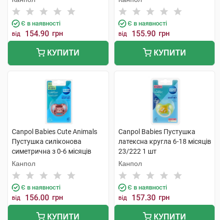
Є в наявності
Є в наявності
154.90
грн
155.90
грн
від
від
КУПИТИ
КУПИТИ
Canpol Babies Cute Animals
Canpol Babies Пустушка
Пустушка силіконова
латексна кругла 6-18 місяців
симетрична з 0-6 місяців
23/222 1 шт
34/924 1 шт
Канпол
Канпол
Є в наявності
Є в наявності
156.00
грн
157.30
грн
від
від
КУПИТИ
КУПИТИ