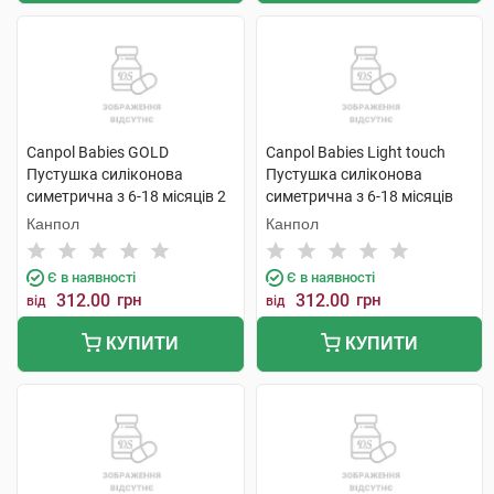
Canpol Babies GOLD
Canpol Babies Light touch
Пустушка силіконова
Пустушка силіконова
симетрична з 6-18 місяців 2
симетрична з 6-18 місяців
шт
22/668 Гуси 2 шт
Канпол
Канпол
Є в наявності
Є в наявності
312.00
грн
312.00
грн
від
від
КУПИТИ
КУПИТИ