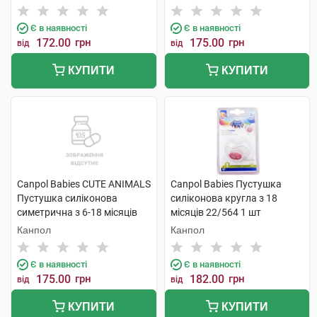
Є в наявності
Є в наявності
172.00
грн
175.00
грн
від
від
КУПИТИ
КУПИТИ
Canpol Babies CUTE ANIMALS
Canpol Babies Пустушка
Пустушка силіконова
силіконова кругла з 18
симетрична з 6-18 місяців
місяців 22/564 1 шт
блакитна 1 шт
Канпол
Канпол
Є в наявності
Є в наявності
175.00
грн
182.00
грн
від
від
КУПИТИ
КУПИТИ