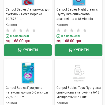
Canpol Babies Ланцюжок для
Canpol Babies Night dreams
пустушки Божа корівка
Пустушка силіконова
10/873 1 шт
анатомічна з 18 місяців
22/502 1 шт
Канпол
Канпол
Є в наявності
Є в наявності
168.00
грн
168.00
грн
від
від
КУПИТИ
КУПИТИ
Canpol Babies Пустушка
Canpol Babies Toys Пустушка
латексна кругла 0-6 місяців
силіконова анатомічна 6-18
22/606 1 шт
місяців 23/257 1 шт
Канпол
Канпол