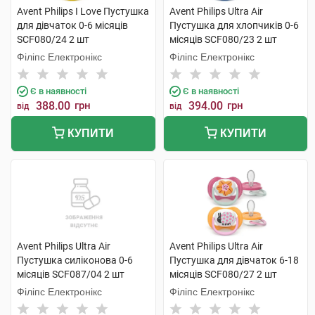
Avent Philips I Love Пустушка
Avent Philips Ultra Air
для дівчаток 0-6 місяців
Пустушка для хлопчиків 0-6
SCF080/24 2 шт
місяців SCF080/23 2 шт
Філіпс Електронікс
Філіпс Електронікс
Є в наявності
Є в наявності
388.00
грн
394.00
грн
від
від
КУПИТИ
КУПИТИ
Avent Philips Ultra Air
Avent Philips Ultra Air
Пустушка силіконова 0-6
Пустушка для дівчаток 6-18
місяців SCF087/04 2 шт
місяців SCF080/27 2 шт
Філіпс Електронікс
Філіпс Електронікс