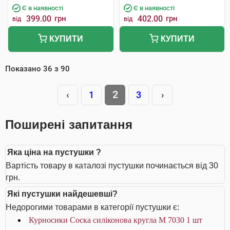
Є в наявності
Є в наявності
399.00
грн
402.00
грн
від
від
КУПИТИ
КУПИТИ
Показано
36
з
90
2
‹
1
3
›
Поширені запитання
Яка ціна на пустушки ?
Вартість товару в каталозі пустушки починається від 30
грн.
Які пустушки найдешевші?
Недорогими товарами в категорії пустушки є:
Курносики Соска силіконова кругла M 7030 1 шт