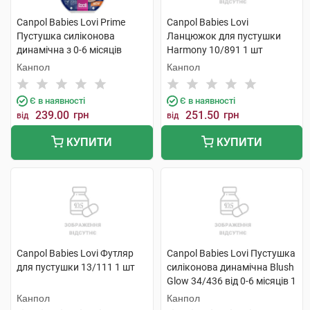
Canpol Babies Lovi Prime
Canpol Babies Lovi
Пустушка силіконова
Ланцюжок для пустушки
динамічна з 0-6 місяців
Harmony 10/891 1 шт
34/405 1 шт
Канпол
Канпол
Є в наявності
Є в наявності
239.00
грн
251.50
грн
від
від
КУПИТИ
КУПИТИ
Canpol Babies Lovi Футляр
Canpol Babies Lovi Пустушка
для пустушки 13/111 1 шт
силіконова динамічна Blush
Glow 34/436 від 0-6 місяців 1
шт
Канпол
Канпол