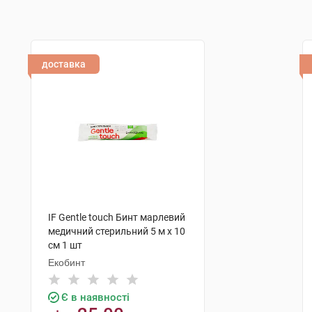
доставка
IF Gentle touch Бинт марлевий
медичний стерильний 5 м х 10
см 1 шт
Екобинт
Є в наявності