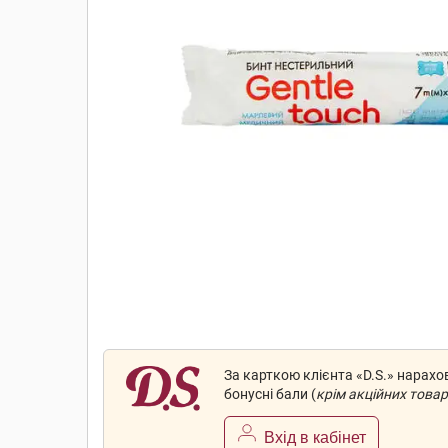
За карткою клієнта «D.S.» нарах
бонусні бали (
крім акційних товар
Вхід в кабінет