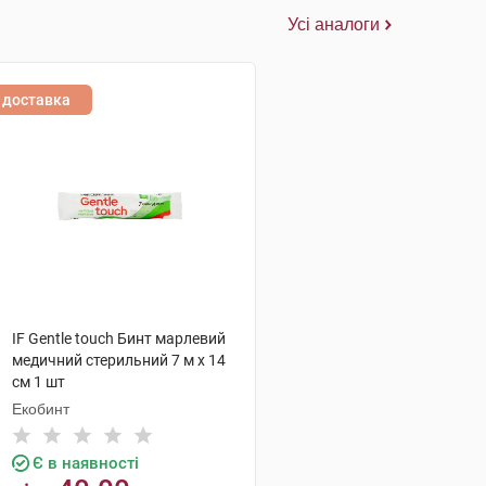
Усі аналоги
доставка
IF Gentle touch Бинт марлевий
медичний стерильний 7 м х 14
см 1 шт
Екобинт
Є в наявності