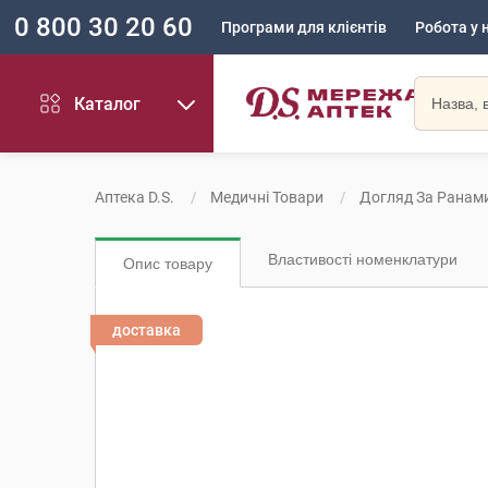
0 800 30 20 60
Програми для клієнтів
Робота у 
Каталог
Аптека D.S.
Медичні Товари
Догляд За Ранам
Властивості номенклатури
Опис товару
доставка