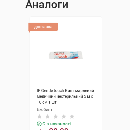
Аналоги
доставка
IF Gentle touch Бинт марлевий
медичний нестерильний 5 м х
10 см 1 шт
Екобинт
Є в наявності