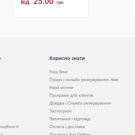
25.00
від
грн
КУПИТИ
ю
Корисно знати
Наш блог
Пошук і онлайн-резервування ліків
Наші аптеки
Програми для клієнтів
Довідка і Служба резервування
Застосунок
Запитання і відповіді
нційності
Оплата і доставка
ча
Послуга Likar Online