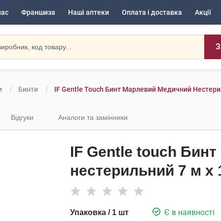
нас
Франшиза
Наші аптеки
Оплата і доставка
Акції
З
и
Бинти
IF Gentle Touch Бинт Марлевий Медичний Нестери
Відгуки
Аналоги та замінники
IF Gentle touch Бин
нестерильний 7 м х 
Є в наявності
Упаковка / 1 шт