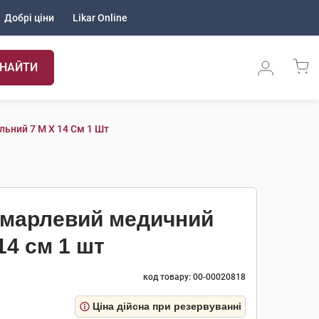
Добрі ціни
Likar Online
НАЙТИ
льний 7 М Х 14 См 1 Шт
т марлевий медичний
14 см 1 шт
код товару: 00-00020818
Ціна дійсна при резервуванні