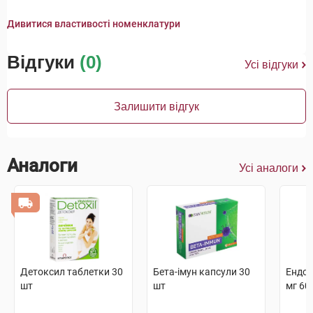
Дивитися властивості номенклатури
Відгуки
(0)
Усі відгуки
Залишити відгук
Аналоги
Усі аналоги
Детоксил таблетки 30
Бета-імун капсули 30
Ендон
шт
шт
мг 60