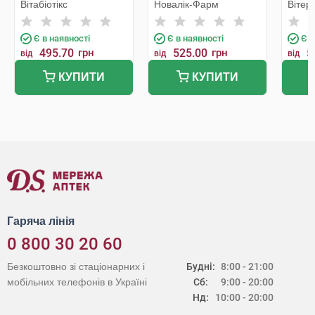
Вітабіотікс
Новалік-Фарм
Вітер
Є в наявності
Є в наявності
Є в
495.70
грн
525.00
грн
5
від
від
від
КУПИТИ
КУПИТИ
Гаряча лінія
0 800 30 20 60
Безкоштовно зі стаціонарних і
Будні:
8:00 - 21:00
мобільних телефонів в Україні
Сб:
9:00 - 20:00
Нд:
10:00 - 20:00