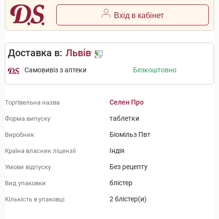
Вхід в кабінет
Доставка в:
Львів
Самовивіз з аптеки
Безкоштовно
Селен Про
Торгівельна назва
таблетки
Форма випуску
Біомільз Пвт
Виробник
Індія
Країна власник ліцензії
Без рецепту
Умови відпуску
блістер
Вид упаковки
2 блістер(и)
Кількість в упаковці