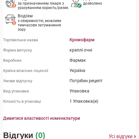
за призначенням лікаря з
дозволено
урахуванням користь/ризик
Водіям
з обережністю, можливе
тимчасове затуманення
зору
Кромофарм
Торгівельна назва
краплі очні
Форма випуску
Фармак
Виробник
Україна
Країна власник ліцензії
Потрібен рецепт
Умови відпуску
Упаковка
Вид упаковки
1 Упаковка(и)
Кількість в упаковці
Дивитися властивості номенклатури
Відгуки
(0)
Усі відгуки