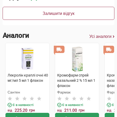
Залишити відгук
Аналоги
Усі аналоги
Лекролін краплі очні 40
Кромофарм спрей
Кром
мг/мл 5 мл 1 флакон
назальний 2 % 15 мл 1
назал
флакон
флак
Сантен
Фармак
Фарм
Є в наявності
Є в наявності
Є в
225.20
грн
211.00
грн
2
від
від
від