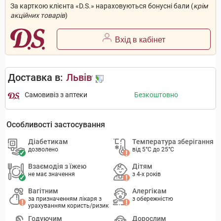
За карткою клієнта «D.S.» нараховуються бонусні бали (
крім
акційних товарів
)
Вхід в кабінет
Доставка в:
Львів
Самовивіз з аптеки
Безкоштовно
Особливості застосування
Діабетикам
Температура зберігання
дозволено
від 5°C до 25°C
Взаємодія з їжею
Дітям
не має значення
з 4-х років
Вагітним
Алергікам
за призначенням лікаря з
з обережністю
урахуванням користь/ризик
Годуючим
Дорослим