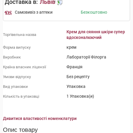
Доставка в:
Львів
Самовивіз з аптеки
Безкоштовно
Крем для сяяння шкіри супер
Торгівельна назва
вдосконалюючий
крем
Форма випуску
Лабораторії Філорга
Виробник
Франція
Країна власник ліцензії
Без рецепту
Умови відпуску
Упаковка
Вид упаковки
1 Упаковка(и)
Кількість в упаковці
Дивитися властивості номенклатури
Опис товару