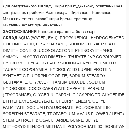
Для бездоганного вигляду шкіри при будь-якому освітленні без
спеціальних прийомів Розгладжує - Вирівнює - Наповнює
Миттєвий ефект сяючої шкіри Крем-перфектор.
Миттєвий ефект при нанесенні.
ЗАСТОСУВАННЯ
Наносити вранці і /або ввечері.
СКЛАД
AQUA (WATER, EAU), PROPANEDIOL, HYDROGENATED
COCONUT ACID, C15-19 ALKANE, SODIUM POLYACRYLATE,
DIMETHICONE, GLUCONOLACTONE, PHENOXYETHANOL,
AMMONIUM ACRYLOYLDIMETHYLTAURATE / VP COPOLYMER,
HYDROXYETHYL ACRYLATE / SODIUM ACRYLOYLDIMETHYL
TAURATE COPOLYMER, HYDROLYZED LUPINE PROTEIN,
SYNTHETIC FLUORPHLOGOPITE, SODIUM STEAROYL
GLUTAMATE, CI 77891 (TITANIUM DIOXIDE), SODIUM
HYDROXIDE, COCO-CAPRYLATE CAPRATE, PARFUM
(FRAGRANCE), GLYCERIN, CAPRYLIC / CAPRIC TRIGLYCERIDE,
ETHYLHEXYL SALICYLATE, CHLORPHENESIN, CETYL
PALMITATE, SODIUM HYALURONATE, POLYSORBATE 80,
SORBITAN STEARATE, TROPAEOLUM MAJUS FLOWER / LEAF /
STEM EXTRACT, BIOSACCHARIDE GUM-1, BUTYL
METHOXYDIBENZOYLMETHANE, POLYSORBATE 60, SORBITAN