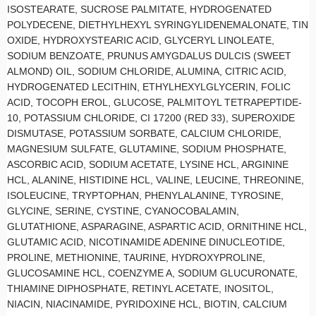
ISOSTEARATE, SUCROSE PALMITATE, HYDROGENATED
POLYDECENE, DIETHYLHEXYL SYRINGYLIDENEMALONATE, TIN
OXIDE, HYDROXYSTEARIC ACID, GLYCERYL LINOLEATE,
SODIUM BENZOATE, PRUNUS AMYGDALUS DULCIS (SWEET
ALMOND) OIL, SODIUM CHLORIDE, ALUMINA, CITRIC ACID,
HYDROGENATED LECITHIN, ETHYLHEXYLGLYCERIN, FOLIC
ACID, TOCOPH EROL, GLUCOSE, PALMITOYL TETRAPEPTIDE-
10, POTASSIUM CHLORIDE, CI 17200 (RED 33), SUPEROXIDE
DISMUTASE, POTASSIUM SORBATE, CALCIUM CHLORIDE,
MAGNESIUM SULFATE, GLUTAMINE, SODIUM PHOSPHATE,
ASCORBIC ACID, SODIUM ACETATE, LYSINE HCL, ARGININE
HCL, ALANINE, HISTIDINE HCL, VALINE, LEUCINE, THREONINE,
ISOLEUCINE, TRYPTOPHAN, PHENYLALANINE, TYROSINE,
GLYCINE, SERINE, CYSTINE, CYANOCOBALAMIN,
GLUTATHIONE, ASPARAGINE, ASPARTIC ACID, ORNITHINE HCL,
GLUTAMIC ACID, NICOTINAMIDE ADENINE DINUCLEOTIDE,
PROLINE, METHIONINE, TAURINE, HYDROXYPROLINE,
GLUCOSAMINE HCL, COENZYME A, SODIUM GLUCURONATE,
THIAMINE DIPHOSPHATE, RETINYL ACETATE, INOSITOL,
NIACIN, NIACINAMIDE, PYRIDOXINE HCL, BIOTIN, CALCIUM