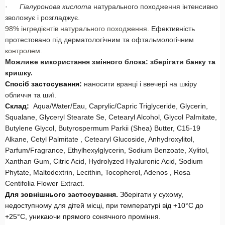
·
Гіалуронова кислота
натурального походження інтенсивно
зволожує і розгладжує.
98% інгредієнтів натурального походження.
Ефективність
протестовано під дерматологічним
та офтальмологічним
контролем.
Можливе використання змінного блока: зберігати банку та
кришку.
Спосіб застосування:
наносити вранці і ввечері на шкіру
обличчя та шиї.
Склад:
Aqua/Water/Eau, Caprylic/Capric Triglyceride, Glycerin,
Squalane, Glyceryl Stearate Se, Cetearyl Alcohol, Glycol Palmitate,
Butylene Glycol, Butyrospermum Parkii (Shea) Butter, C15-19
Alkane, Cetyl Palmitate , Cetearyl Glucoside, Anhydroxylitol,
Parfum/Fragrance, Ethylhexylglycerin, Sodium Benzoate, Xylitol,
Xanthan Gum, Citric Acid, Hydrolyzed Hyaluronic Acid, Sodium
Phytate, Maltodextrin, Lecithin, Tocopherol, Adenos , Rosa
Centifolia Flower Extract.
Для зовнішнього застосування.
Зберігати у сухому,
недоступному для дітей місці, при температурі від +10°С до
+25°С, уникаючи прямого сонячного проміння.