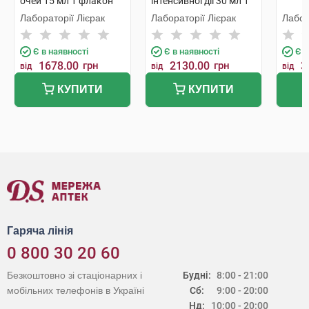
очей 15 мл 1 флакон
інтенсивної дії 30 мл 1
флакон
Лабораторії Лієрак
Лабораторії Лієрак
Лабор
Є в наявності
Є в наявності
Є в
1678.00
грн
2130.00
грн
3
від
від
від
КУПИТИ
КУПИТИ
Гаряча лінія
0 800 30 20 60
Безкоштовно зі стаціонарних і
Будні:
8:00 - 21:00
мобільних телефонів в Україні
Сб:
9:00 - 20:00
Нд:
10:00 - 20:00