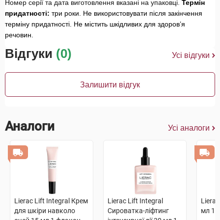
Номер серії та дата виготовлення вказані на упаковці.
Термін
придатності:
три роки. Не використовувати після закінчення
терміну придатності. Не містить шкідливих для здоров’я
речовин.
Відгуки
(0)
Усі відгуки
Залишити відгук
Аналоги
Усі аналоги
Lierac Lift Integral Крем
Lierac Lift Integral
Liera
для шкіри навколо
Сироватка-ліфтинг
мл 1 