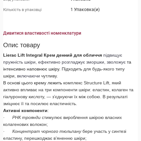
1 Упаковка(и)
Кількість в упаковці
Дивитися властивості номенклатури
Опис товару
Lierac Lift Integral Крем денний для обличчя
підвищує
пружність шкіри, ефективно розгладжує зморшки, зволожує
та
інтенсивно наповнює шкіру.
Підходить
для будь-якого типу
шкіри,
включаючи
чутливу.
В основі цього крему лежить
комплекс Structure Lift, який
активно впливає на три компоненти шкіри: еластин, колаген та
гіалуронову кислоту, — з’єднуючи їх між собою. В результаті
зміцнює її та посилює еластичність.
Активні компоненти
:
·
РНК троянди
стимулює вироблення шкірою власних
колагенових волокон;
·
Концентрат чорного тюльпану
бере участь у синтезі
еластину, перешкоджає в’яненню шкіри;