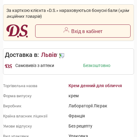
За карткою клієнта «D.S.» нараховуються бонусні бали (
крім
акційних товарів
)
Вхід в кабінет
Доставка в:
Львів
Самовивіз з аптеки
Безкоштовно
Крем денний для обличчя
Торгівельна назва
крем
Форма випуску
Лабораторії Лієрак
Виробник
Франція
Країна власник ліцензії
Без рецепту
Умови відпуску
Упаковка
Вид упаковки