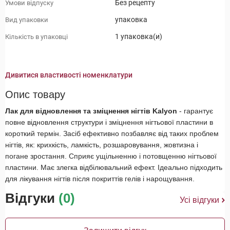
Без рецепту
Умови відпуску
упаковка
Вид упаковки
1 упаковка(и)
Кількість в упаковці
Дивитися властивості номенклатури
Опис товару
Лак для відновлення та зміцнення нігтів Kalyon
- гарантує
повне відновлення структури і зміцнення нігтьової пластини в
короткий термін. Засіб ефективно позбавляє від таких проблем
нігтів, як: крихкість, ламкість, розшаровування, жовтизна і
погане зростання. Сприяє ущільненню і потовщенню нігтьової
пластини. Має злегка відбілювальний ефект. Ідеально підходить
для лікування нігтів після покриттів гелів і нарощування.
Відгуки
(0)
Усі відгуки