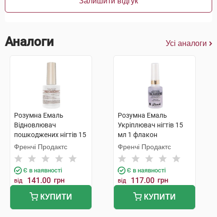
Залишити відгук
Аналоги
Усі аналоги
Розумна Емаль
Розумна Емаль
Відновлювач
Укріплювач нігтів 15
пошкоджених нігтів 15
мл 1 флакон
мл 1 флакон
Френчі Продактс
Френчі Продактс
Є в наявності
Є в наявності
141.00
грн
117.00
грн
від
від
КУПИТИ
КУПИТИ