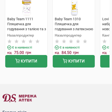
Baby Team 1111
Baby Team 1310
Lovi 
Пляшечка для
Пляшечка для
набір
годування з талією та з
годування з латексною
ново
силіконовою соскою
соскою Ningbo Raffini
Showe
Назалпродуктер
Назалпродуктер
Канп
125 мл 1 шт
250 мл 1 шт
Є в наявності
Є в наявності
Є в
75.00
грн
84.50
грн
1
від
від
від
КУПИТИ
КУПИТИ