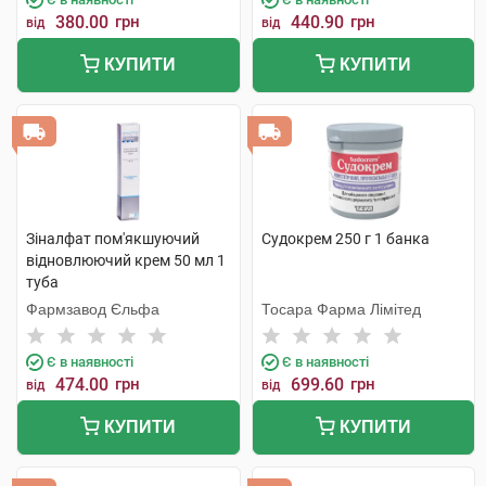
380.00
грн
440.90
грн
від
від
КУПИТИ
КУПИТИ
Зіналфат пом'якшуючий
Судокрем 250 г 1 банка
відновлюючий крем 50 мл 1
туба
Фармзавод Єльфа
Тосара Фарма Лімітед
Є в наявності
Є в наявності
474.00
грн
699.60
грн
від
від
КУПИТИ
КУПИТИ