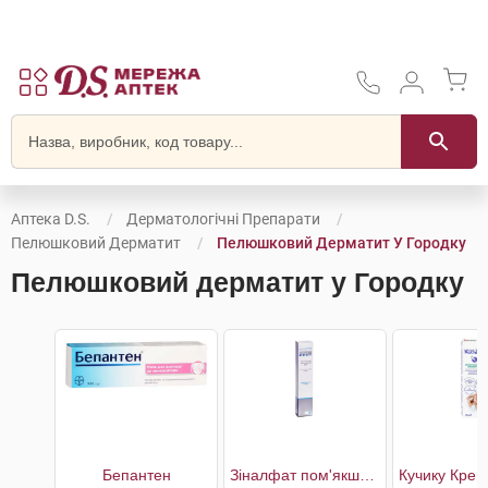
Аптека D.S.
Дерматологічні Препарати
Пелюшковий Дерматит
Пелюшковий Дерматит У Городку
Пелюшковий дерматит у Городку
Бепантен
Зіналфат пом'якшуючий відновлюючий крем