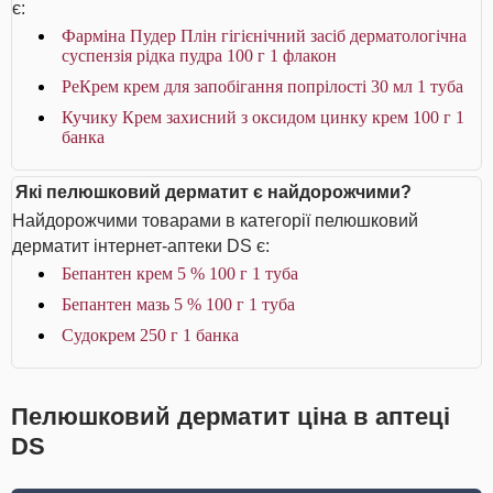
є:
Фарміна Пудер Плін гігієнічний засіб дерматологічна
суспензія рідка пудра 100 г 1 флакон
РеКрем крем для запобігання попрілості 30 мл 1 туба
Кучику Крем захисний з оксидом цинку крем 100 г 1
банка
Які пелюшковий дерматит є найдорожчими?
Найдорожчими товарами в категорії пелюшковий
дерматит інтернет-аптеки DS є:
Бепантен крем 5 % 100 г 1 туба
Бепантен мазь 5 % 100 г 1 туба
Судокрем 250 г 1 банка
Пелюшковий дерматит ціна в аптеці
DS