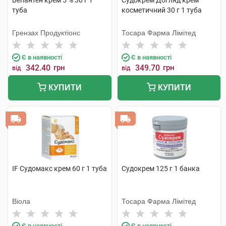
Бепантен крем 5 % 30 г 1
Судокрем Догляд крем
туба
косметичний 30 г 1 туба
Грензах Продуктіонс
Тосара Фарма Лімітед
Є в наявності
Є в наявності
342.40
грн
349.70
грн
від
від
КУПИТИ
КУПИТИ
IF Судомакс крем 60 г 1 туба
Судокрем 125 г 1 банка
Віола
Тосара Фарма Лімітед
Є в наявності
Є в наявності