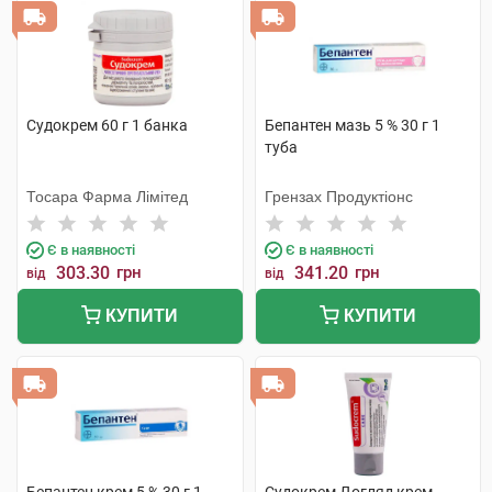
Судокрем 60 г 1 банка
Бепантен мазь 5 % 30 г 1
туба
Тосара Фарма Лімітед
Грензах Продуктіонс
Є в наявності
Є в наявності
303.30
грн
341.20
грн
від
від
КУПИТИ
КУПИТИ