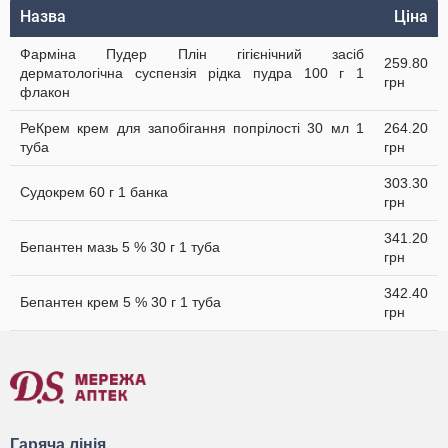
Назва
Ціна
Фарміна Пудер Плін гігієнічний засіб
259.80
дерматологічна суспензія рідка пудра 100 г 1
грн
флакон
РеКрем крем для запобігання попрілості 30 мл 1
264.20
туба
грн
303.30
Судокрем 60 г 1 банка
грн
341.20
Бепантен мазь 5 % 30 г 1 туба
грн
342.40
Бепантен крем 5 % 30 г 1 туба
грн
Гаряча лінія