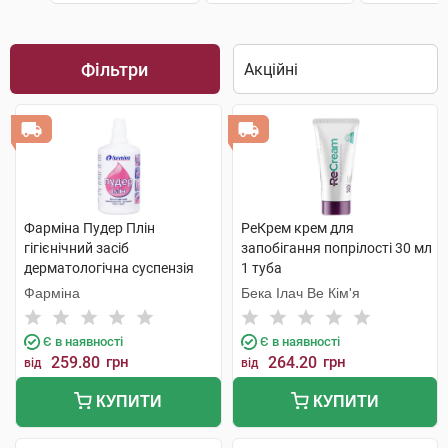
Фільтри
Фарміна Пудер Плін
РеКрем крем для
гігієнічний засіб
запобігання попрілості 30 мл
дерматологічна суспензія
1 туба
рідка пудра 100 г 1 флакон
Фарміна
Бека Ілач Ве Кім'я
Є в наявності
Є в наявності
259.80
грн
264.20
грн
від
від
КУПИТИ
КУПИТИ