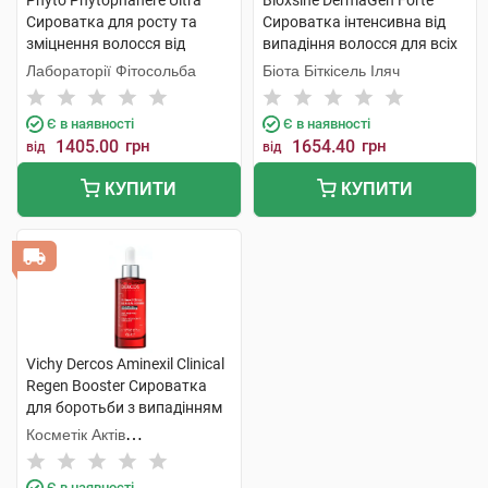
Phyto Phytophanere Ultra
Bioxsine DermaGen Forte
Сироватка для росту та
Сироватка інтенсивна від
зміцнення волосся від
випадіння волосся для всіх
корінців до самих кінчиків
типів 50 мл 3 флакона
Лабораторії Фітосольба
Біота Біткісель Іляч
50 мл 1 флакон
Є в наявності
Є в наявності
1405.00
грн
1654.40
грн
від
від
КУПИТИ
КУПИТИ
Vichy Dercos Aminexil Clinical
Regen Booster Сироватка
для боротьби з випадінням
волосся 90 мл 1 флакон
Косметік Актів
Інтернаціональ
Є в наявності