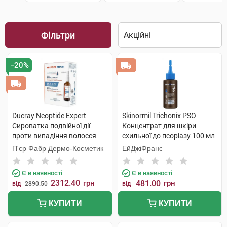
Фільтри
−20%
Ducray Neoptide Expert
Skinormil Trichonix РSО
Сироватка подвійної дії
Концентрат для шкіри
проти випадіння волосся
схильної до псоріазу 100 мл
2x50 мл 1 набір
1 флакон
П'єр Фабр Дермо-Косметик
ЕйДжіФранс
Є в наявності
Є в наявності
2312.40
грн
481.00
грн
від
2890.50
від
КУПИТИ
КУПИТИ