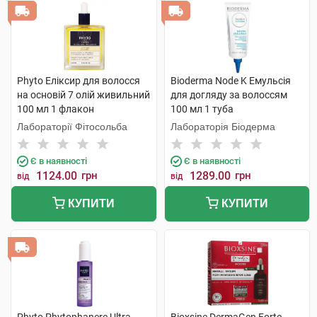
Phyto Еліксир для волосся
Bioderma Node K Емульсія
на основій 7 олій живильний
для догляду за волоссям
100 мл 1 флакон
100 мл 1 туба
Лабораторії Фітосольба
Лабораторія Біодерма
Є в наявності
Є в наявності
1124.00
грн
1289.00
грн
від
від
КУПИТИ
КУПИТИ