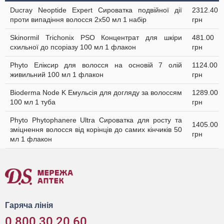
Ducray Neoptide Expert Сироватка подвійної дії
2312.40
проти випадіння волосся 2x50 мл 1 набір
грн
Skinormil Trichonix РSО Концентрат для шкіри
481.00
схильної до псоріазу 100 мл 1 флакон
грн
Phyto Еліксир для волосся на основій 7 олій
1124.00
живильний 100 мл 1 флакон
грн
Bioderma Node K Емульсія для догляду за волоссям
1289.00
100 мл 1 туба
грн
Phyto Phytophanere Ultra Сироватка для росту та
1405.00
зміцнення волосся від корінців до самих кінчиків 50
грн
мл 1 флакон
Гаряча лінія
0 800 30 20 60