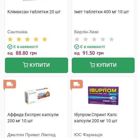
Клімаксан таблетки 20 шт
Імет таблетки 400 мг 10 шт
Сантоніка
Берлін-Хемі
Є в наявності
Є в наявності
88.80
грн
91.50
грн
від
від
КУПИТИ
КУПИТИ
Аффида Експрес капсули
Ібупром Спринт Капс
200 мг 10 шт
капсули 200 мг 10 шт
Джелтек Приват Лімітед
ЮС Фармація