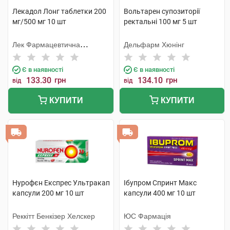
Лекадол Лонг таблетки 200
Вольтарен супозиторії
мг/500 мг 10 шт
ректальні 100 мг 5 шт
Лек Фармацевтична
Дельфарм Хюнінг
компанія
Є в наявності
Є в наявності
133.30
грн
134.10
грн
від
від
КУПИТИ
КУПИТИ
Нурофєн Експрес Ультракап
Ібупром Спринт Макс
капсули 200 мг 10 шт
капсули 400 мг 10 шт
Реккітт Бенкізер Хелскер
ЮС Фармація