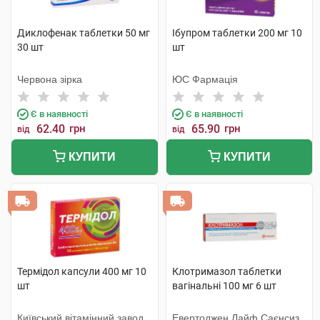
Диклофенак таблетки 50 мг
Ібупром таблетки 200 мг 10
30 шт
шт
Червона зірка
ЮС Фармація
Є в наявності
Є в наявності
62.40
грн
65.90
грн
від
від
КУПИТИ
КУПИТИ
Термідол капсули 400 мг 10
Клотримазол таблетки
шт
вагінальні 100 мг 6 шт
Київський вітамінний завод
Евертоджен Лайф Саєнсиз