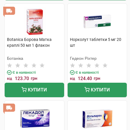
Botanica Борова Матка
Норколут таблетки 5 мг 20
краплі 50 мл 1 флакон
шт
Ботаніка
Гедеон Ріхтер
Є в наявності
Є в наявності
123.70
грн
124.40
грн
від
від
КУПИТИ
КУПИТИ