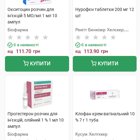
Окситоцин розчин для
Нурофєн таблетки 200 мг 12
ін'єкцій 5 МО/мл 1 мл 10
шт
ампул
Біофарма
Рекітт Бенкізер Хелскер
Інтернешнл
Є в наявності
Є в наявності
111.70
грн
113.90
грн
від
від
КУПИТИ
КУПИТИ
Прогестерон розчин для
Клофан крем вагінальний 10
ін'єкцій, олійний 1 % 1 мл 10
% 7 г 1 туба
ампул
Біофарма
Кусум Хелтхкер