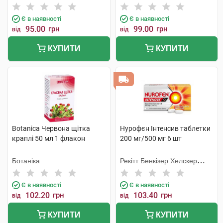
Є в наявності
Є в наявності
95.00
грн
99.00
грн
від
від
КУПИТИ
КУПИТИ
Botanica Червона щітка
Нурофєн Інтенсив таблетки
краплі 50 мл 1 флакон
200 мг/500 мг 6 шт
Ботаніка
Рекітт Бенкізер Хелскер
Інтернешнл
Є в наявності
Є в наявності
102.20
грн
103.40
грн
від
від
КУПИТИ
КУПИТИ