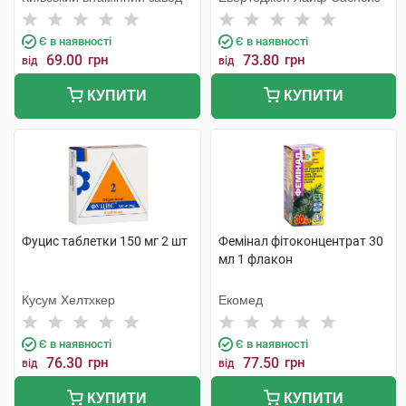
Є в наявності
Є в наявності
69.00
грн
73.80
грн
від
від
КУПИТИ
КУПИТИ
Фуцис таблетки 150 мг 2 шт
Фемінал фітоконцентрат 30
мл 1 флакон
Кусум Хелтхкер
Екомед
Є в наявності
Є в наявності
76.30
грн
77.50
грн
від
від
КУПИТИ
КУПИТИ