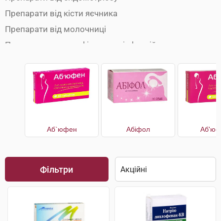
Препарати від кісти яєчника
Препарати від молочниці
Препарати для профілактики інфекцій
Препарати при вагінальних інфекціях
Препарати при запаленні яєчників
Препарати при клімаксі
Препарати при порушенні менструального циклу
Протизаплідні препарати
Аб`юфен
Абіфол
Аб'юф
Фільтри