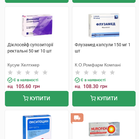
Діклосейф супозиторії
Флузамед капсули 150 мг 1
ректальні 50 мг 10 шт
шт
Кусум Хелтхкер
К.О.Ромфарм Компані
Є в наявності
Є в наявності
105.60
грн
108.30
грн
від
від
КУПИТИ
КУПИТИ