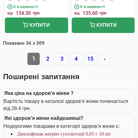
Є в наявності
Є в наявності
134.30
грн
135.60
грн
від
від
КУПИТИ
КУПИТИ
Показано
36
з
509
1
2
3
4
15
›
Поширені запитання
Яка ціна на здоров'я жінки ?
Вартість товару в каталозі здоров'я жінки починається
від 28.4 грн.
Які здоров'я жінки найдешевші?
Недорогими товарами в категорії здоров'я жінки є:
Диклофенак натрію супозиторії 0,05 г 10 шт