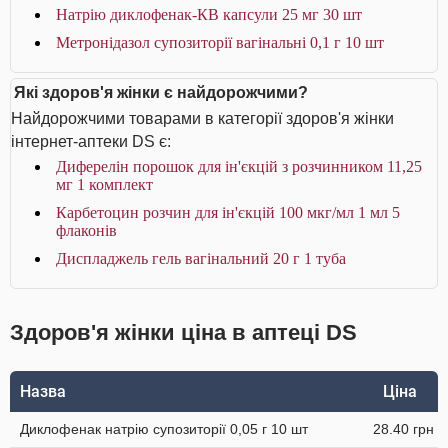
Натрію диклофенак-КВ капсули 25 мг 30 шт
Метронідазол супозиторії вагінальні 0,1 г 10 шт
Які здоров'я жінки є найдорожчими?
Найдорожчими товарами в категорії здоров'я жінки
інтернет-аптеки DS є:
Диферелін порошок для ін'єкцій з розчинником 11,25
мг 1 комплект
Карбетоцин розчин для ін'єкцій 100 мкг/мл 1 мл 5
флаконів
Диспладжель гель вагінальний 20 г 1 туба
Здоров'я жінки ціна в аптеці DS
Назва
Ціна
Диклофенак натрію супозиторії 0,05 г 10 шт
28.40 грн