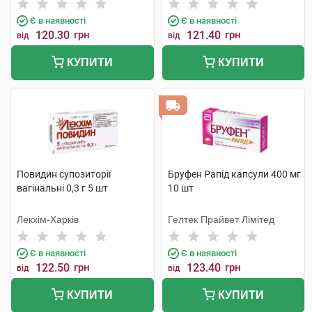
Є в наявності
Є в наявності
120.30
грн
121.40
грн
від
від
КУПИТИ
КУПИТИ
Повидин супозиторії
Бруфен Рапід капсули 400 мг
вагінальні 0,3 г 5 шт
10 шт
Лекхім-Харків
Гелтек Прайвет Лімітед
Є в наявності
Є в наявності
122.50
грн
123.40
грн
від
від
КУПИТИ
КУПИТИ