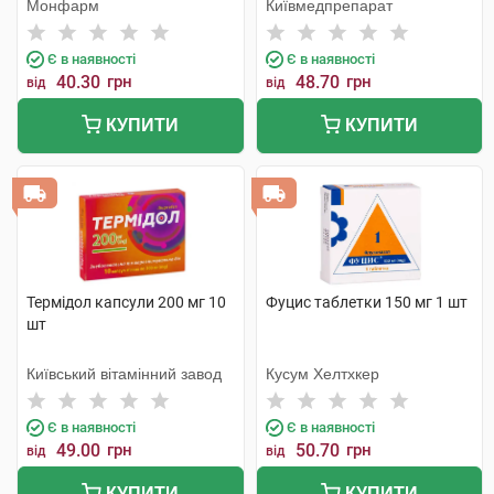
Монфарм
Київмедпрепарат
Є в наявності
Є в наявності
40.30
грн
48.70
грн
від
від
КУПИТИ
КУПИТИ
Термідол капсули 200 мг 10
Фуцис таблетки 150 мг 1 шт
шт
Київський вітамінний завод
Кусум Хелтхкер
Є в наявності
Є в наявності
49.00
грн
50.70
грн
від
від
КУПИТИ
КУПИТИ