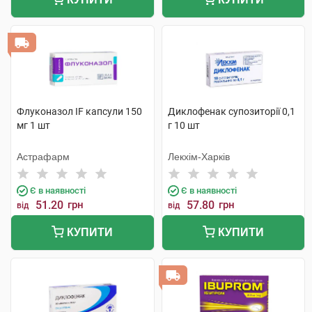
Флуконазол IF капсули 150
Диклофенак супозиторії 0,1
мг 1 шт
г 10 шт
Астрафарм
Лекхім-Харків
Є в наявності
Є в наявності
51.20
грн
57.80
грн
від
від
КУПИТИ
КУПИТИ