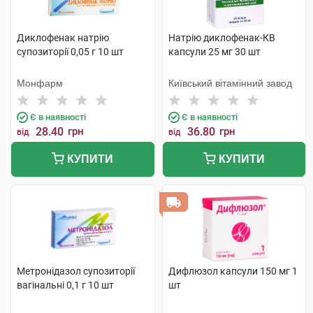
Диклофенак натрію
Натрію диклофенак-КВ
супозиторії 0,05 г 10 шт
капсули 25 мг 30 шт
Монфарм
Київський вітамінний завод
Є в наявності
Є в наявності
28.40
грн
36.80
грн
від
від
КУПИТИ
КУПИТИ
Метронідазол супозиторії
Дифлюзол капсули 150 мг 1
вагінальні 0,1 г 10 шт
шт