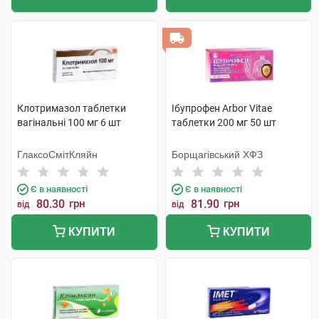
Клотримазол таблетки
Ібупрофен Arbor Vitae
вагінальні 100 мг 6 шт
таблетки 200 мг 50 шт
ГлаксоСмітКляйн
Борщагівський ХФЗ
Є в наявності
Є в наявності
80.30
грн
81.90
грн
від
від
КУПИТИ
КУПИТИ