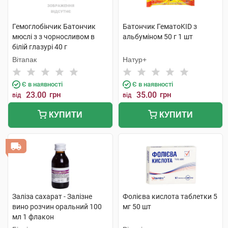
Гемоглобінчик Батончик
Батончик ГематоKID з
мюслі з з чорносливом в
альбуміном 50 г 1 шт
білій глазурі 40 г
Вітапак
Натур+
Є в наявності
Є в наявності
23.00
грн
35.00
грн
від
від
КУПИТИ
КУПИТИ
Заліза сахарат - Залізне
Фолієва кислота таблетки 5
вино розчин оральний 100
мг 50 шт
мл 1 флакон