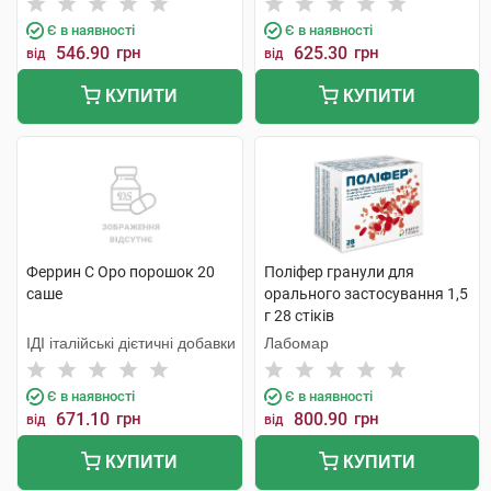
Є в наявності
Є в наявності
546.90
грн
625.30
грн
від
від
КУПИТИ
КУПИТИ
Феррин С Оро порошок 20
Поліфер гранули для
саше
орального застосування 1,5
г 28 стіків
ІДІ італійські дієтичні добавки
Лабомар
Є в наявності
Є в наявності
671.10
грн
800.90
грн
від
від
КУПИТИ
КУПИТИ