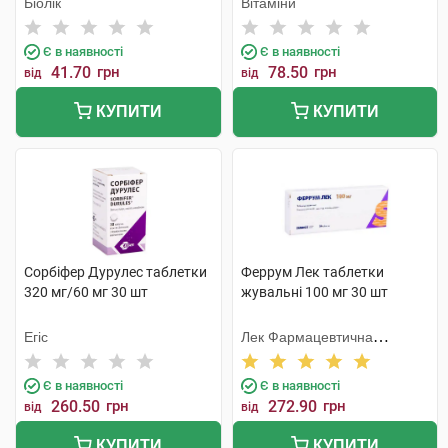
Біолік
Вітаміни
Є в наявності
Є в наявності
41.70
грн
78.50
грн
від
від
КУПИТИ
КУПИТИ
Сорбіфер Дурулес таблетки
Феррум Лек таблетки
320 мг/60 мг 30 шт
жувальні 100 мг 30 шт
Егіс
Лек Фармацевтична
компанія
Є в наявності
Є в наявності
260.50
грн
272.90
грн
від
від
КУПИТИ
КУПИТИ