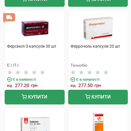
Ферсінол-З капсули 30 шт
Феррочель капсули 20 шт
Е.І.П.І.
Технобіо
Є в наявності
Є в наявності
277.20
грн
277.50
грн
від
від
КУПИТИ
КУПИТИ