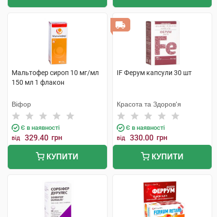
Мальтофер сироп 10 мг/мл
IF Ферум капсули 30 шт
150 мл 1 флакон
Віфор
Красота та Здоров'я
Є в наявності
Є в наявності
329.40
грн
330.00
грн
від
від
КУПИТИ
КУПИТИ