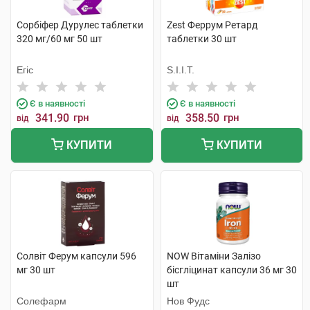
Сорбіфер Дурулес таблетки
Zest Феррум Ретард
320 мг/60 мг 50 шт
таблетки 30 шт
Егіс
S.I.I.T.
Є в наявності
Є в наявності
341.90
грн
358.50
грн
від
від
КУПИТИ
КУПИТИ
Солвіт Ферум капсули 596
NOW Вітаміни Залізо
мг 30 шт
бісгліцинат капсули 36 мг 30
шт
Солефарм
Нов Фудс