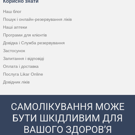
Корисно знати
Наш блог
Пошук і онлайн-резервування ліків
Наші аптеки
Програми для клієнтів
Довідка і Служба резервування
Застосунок
Запитання і відповіді
Оплата і доставка
Послуга Likar Online
Довідник ліків
САМОЛІКУВАННЯ МОЖЕ
БУТИ ШКІДЛИВИМ ДЛЯ
ВАШОГО ЗДОРОВ’Я