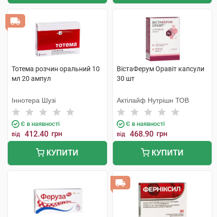
Тотема розчин оральний 10
ВістаФерум Оравіт капсули
мл 20 ампул
30 шт
Іннотера Шузі
Актілайф Нутрішн ТОВ
Є в наявності
Є в наявності
412.40
грн
468.90
грн
від
від
КУПИТИ
КУПИТИ