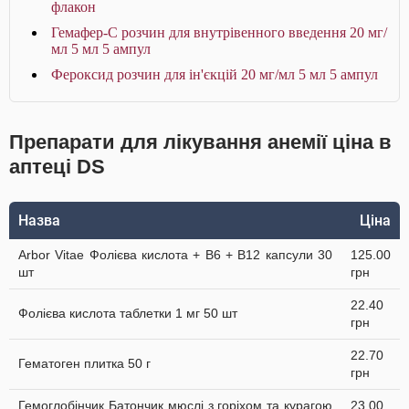
флакон
Гемафер-С розчин для внутрівенного введення 20 мг/
мл 5 мл 5 ампул
Фероксид розчин для ін'єкцій 20 мг/мл 5 мл 5 ампул
Препарати для лікування анемії ціна в
аптеці DS
Назва
Ціна
Arbor Vitae Фолієва кислота + В6 + В12 капсули 30
125.00
шт
грн
22.40
Фолієва кислота таблетки 1 мг 50 шт
грн
22.70
Гематоген плитка 50 г
грн
Гемоглобінчик Батончик мюслі з горіхом та курагою
23.00