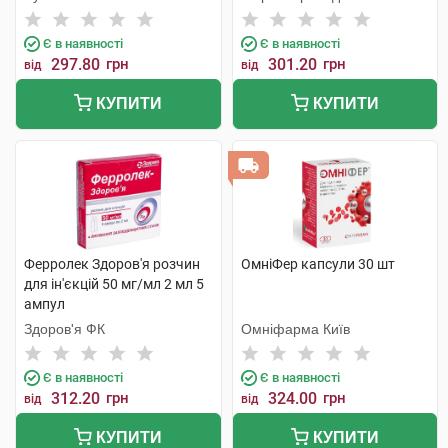
Продакшн
Є в наявності
Є в наявності
297.80
грн
301.20
грн
від
від
КУПИТИ
КУПИТИ
Ферролек Здоров'я розчин
ОмніФер капсули 30 шт
для ін'єкцій 50 мг/мл 2 мл 5
ампул
Здоров'я ФК
Омніфарма Київ
Є в наявності
Є в наявності
312.20
грн
324.00
грн
від
від
КУПИТИ
КУПИТИ