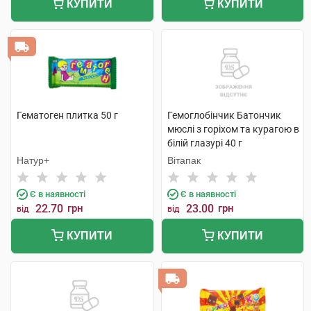
КУПИТИ
КУПИТИ
Гематоген плитка 50 г
Гемоглобінчик Батончик
мюслі з горіхом та курагою в
білій глазурі 40 г
Натур+
Вітапак
Є в наявності
Є в наявності
22.70
грн
23.00
грн
від
від
КУПИТИ
КУПИТИ