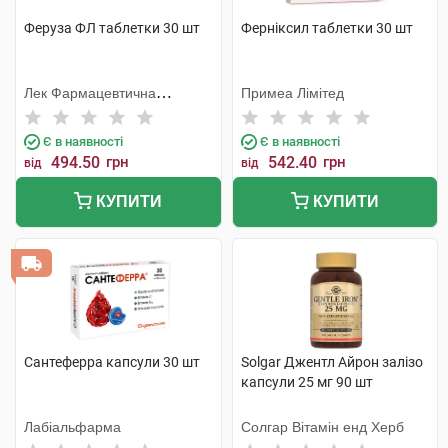
Феруза ФЛ таблетки 30 шт
Ферніксил таблетки 30 шт
Лек Фармацевтична
Примеа Лімітед
компанія
Є в наявності
Є в наявності
494.50
грн
542.40
грн
від
від
КУПИТИ
КУПИТИ
Сантеферра капсули 30 шт
Solgar Джентл Айрон залізо
капсули 25 мг 90 шт
Лабіальфарма
Солгар Вітамін енд Херб