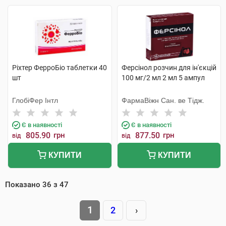
Ріхтер ФерроБіо таблетки 40
Ферсінол розчин для ін'єкцій
шт
100 мг/2 мл 2 мл 5 ампул
ГлобіФер Інтл
ФармаВіжн Сан. ве Тідж.
Є в наявності
Є в наявності
805.90
грн
877.50
грн
від
від
КУПИТИ
КУПИТИ
Показано
36
з
47
1
2
›