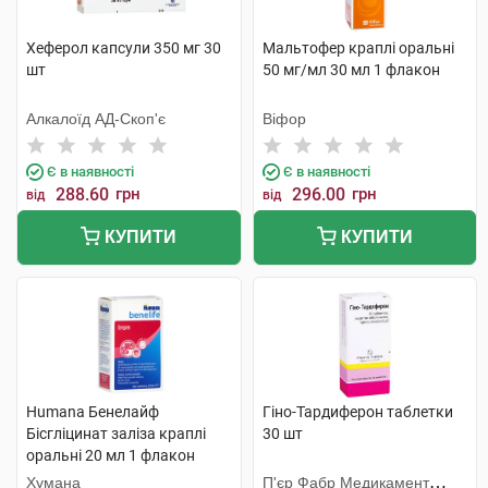
Хеферол капсули 350 мг 30
Мальтофер краплі оральні
шт
50 мг/мл 30 мл 1 флакон
Алкалоїд АД-Скоп'є
Віфор
Є в наявності
Є в наявності
288.60
грн
296.00
грн
від
від
КУПИТИ
КУПИТИ
Humana Бенелайф
Гіно-Тардиферон таблетки
Бісгліцинат заліза краплі
30 шт
оральні 20 мл 1 флакон
Хумана
П'єр Фабр Медикамент