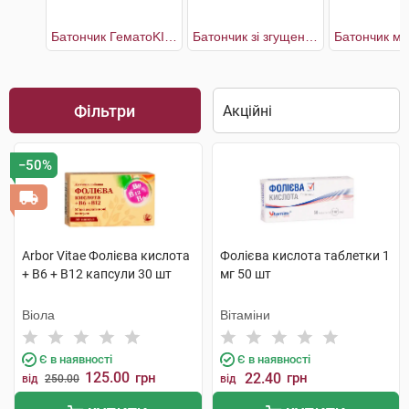
Батончик ГематоKID з альбуміном
Батончик зі згущеним молоком
Фільтри
−50%
Arbor Vitae Фолієва кислота
Фолієва кислота таблетки 1
+ В6 + В12 капсули 30 шт
мг 50 шт
Віола
Вітаміни
Є в наявності
Є в наявності
125.00
грн
22.40
грн
від
250.00
від