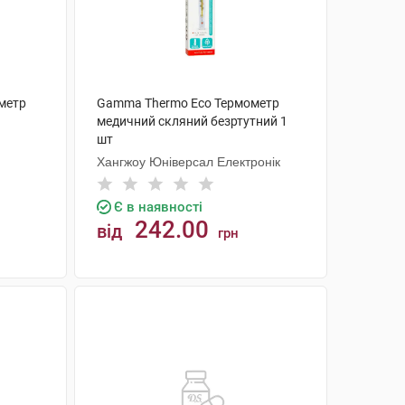
метр
Gamma Thermo Eco Термометр
медичний скляний безртутний 1
шт
Хангжоу Юніверсал Електронік
Є в наявності
242.00
від
грн
КУПИТИ