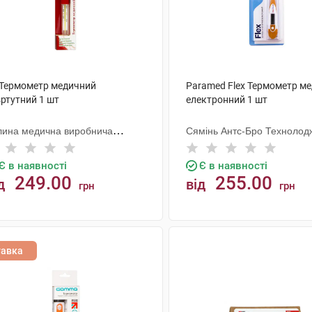
 Термометр медичний
Paramed Flex Термометр м
зртутний 1 шт
електронний 1 шт
лина медична виробнича
Сямінь Антс-Бро Технолод
мпанія
Є в наявності
Є в наявності
249.00
255.00
д
від
грн
грн
КУПИТИ
КУПИТИ
тавка