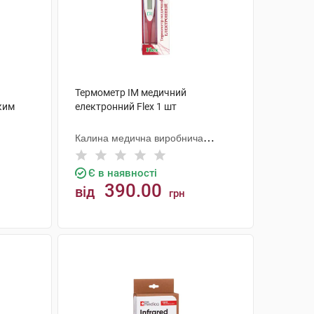
Термометр IM медичний
ким
електронний Flex 1 шт
Калина медична виробнича
компанія
Є в наявності
390.00
від
грн
КУПИТИ