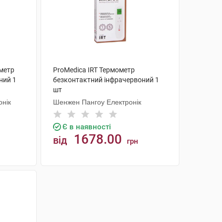
метр
ProMedica IRT Термометр
ний 1
безконтактний інфрачервоний 1
шт
онік
Шенжен Пангоу Електронік
Є в наявності
1678.00
від
грн
КУПИТИ