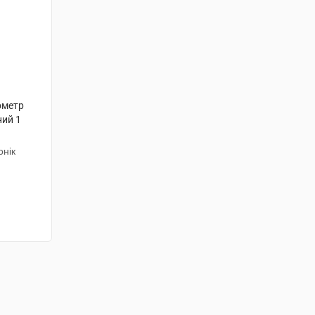
ометр
ний 1
онік