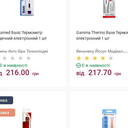
ramed Basic Термометр
Gamma Thermo Base Термо
дичний електронний 1 шт
електронний 1 шт
мінь Антс-Бро Технолоджі
Веньчжоу Йосун Медікал
Технолоджі
Є в наявності
Є в наявності
216.00
217.70
д
від
грн
грн
КУПИТИ
КУПИТИ
инка
тавка