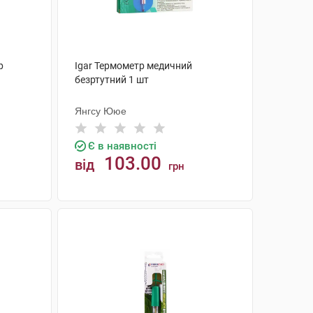
р
Igar Термометр медичний
безртутний 1 шт
Янгсу Ююе
Є в наявності
103.00
від
грн
КУПИТИ