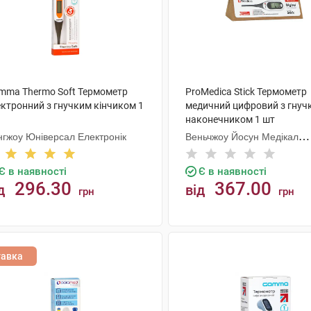
mma Thermo Soft Термометр
ProMedica Stick Термометр
ектронний з гнучким кінчиком 1
медичний цифровий з гнуч
наконечником 1 шт
нгжоу Юніверсал Електронік
Веньчжоу Йосун Медікал
Технолоджі
Є в наявності
Є в наявності
296.30
367.00
д
від
грн
грн
КУПИТИ
КУПИТИ
тавка