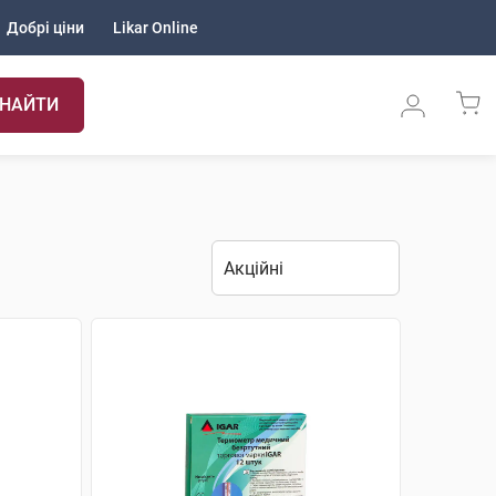
Добрі ціни
Likar Online
НАЙТИ