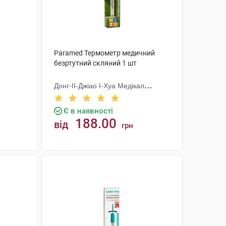
Paramed Термометр медичний
безртутний скляний 1 шт
Донг-ІІ-Джіао І-Хуа Медікал
Еквіпмент
Є в наявності
188.00
від
грн
КУПИТИ