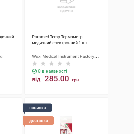
едичний
Paramed Temp Термометр
медичний електронний 1 шт
жі
Wuxi Medical Instrument Factory
(Китай)
Є в наявності
285.00
від
грн
КУПИТИ
новинка
доставка