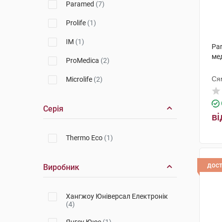
Paramed
(7)
Prolife
(1)
IM
(1)
Pa
ме
ProMedica
(2)
Ся
Microlife
(2)
Серія
ві
Thermo Eco
(1)
дос
Виробник
Хангжоу Юніверсал Електронік
(4)