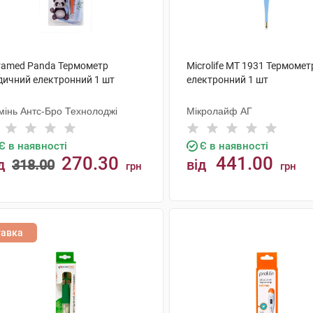
ramed Panda Термометр
Microlife MT 1931 Термомет
дичний електронний 1 шт
електронний 1 шт
мінь Антс-Бро Технолоджі
Мікролайф AГ
Є в наявності
Є в наявності
270.30
441.00
д
318.00
від
грн
грн
КУПИТИ
КУПИТИ
тавка