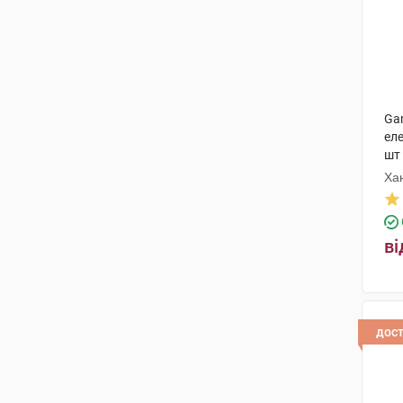
Ga
ел
шт
Ха
ві
дос