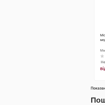
Mic
ме
Мі
Не
ві
Показа
Пош