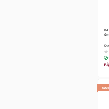
IM
бе
Ка
ко
ві
дос