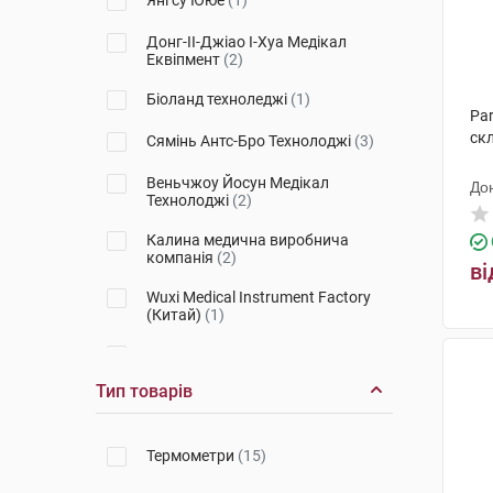
Янгсу Ююе
(1)
Донг-ІІ-Джіао І-Хуа Медікал
Еквіпмент
(2)
Біоланд техноледжі
(1)
Pa
ск
Сямінь Антс-Бро Технолоджі
(3)
Веньчжоу Йосун Медікал
Дон
Технолоджі
(2)
Ек
Калина медична виробнича
компанія
(2)
ві
Wuxi Medical Instrument Factory
(Китай)
(1)
Мікролайф AГ
(1)
Тип товарів
Венжоу Йосун Медікал
Технолоджі
(1)
Шенжен Пангоу Електронік
(1)
Термометри
(15)