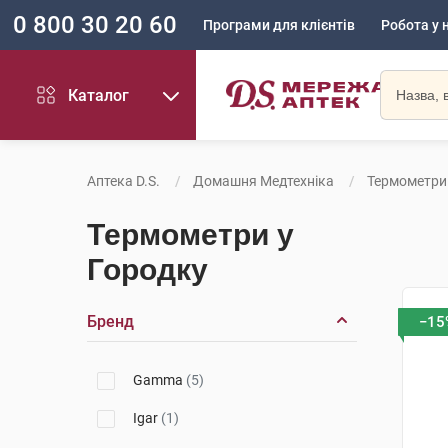
0 800 30 20 60
Програми для клієнтів
Робота у 
Каталог
Аптека D.S.
Домашня Медтехніка
Термометри
Термометри у
Городку
Бренд
−15
Gamma
(5)
Igar
(1)