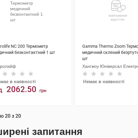
rolife NC 200 Термометр
Gamma Thermo Zoom Терм
дичний безконтактний 1 шт
медичний скляний безртут
шт
кролайф
Хангжоу Юніверсал Електр
має в наявності
Немає в наявності
2062.50
д
грн
АНАЛОГИ
АНАЛОГИ
но
20
з
20
ирені запитання