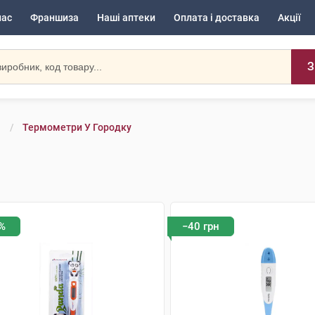
нас
Франшиза
Наші аптеки
Оплата і доставка
Акції
З
Термометри У Городку
%
−40 грн