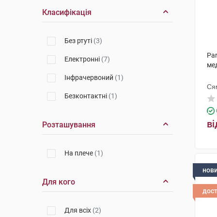
Мікролайф
(1)
Класифікація
Без ртуті
(3)
Pa
Електронні
(7)
ме
Інфрачервоний
(1)
Ся
Безконтактні
(1)
ві
Розташування
На плече
(1)
нов
Для кого
дос
Для всіх
(2)