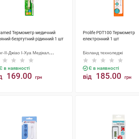
ramed Термометр медичний
Prolife PDT100 Термометр
ляний безртутний рідинний 1 шт
електронний 1 шт
г-ІІ-Джіао І-Хуа Медікал
Біоланд техноледжі
віпмент
Є в наявності
Є в наявності
169.00
185.00
д
від
грн
грн
КУПИТИ
КУПИТИ