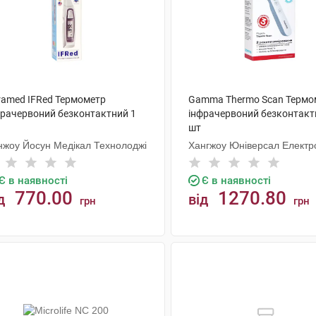
ramed IFRed Термометр
Gamma Thermo Scan Термо
фрачервоний безконтактний 1
інфрачервоний безконтакт
шт
нжоу Йосун Медікал Технолоджі
Хангжоу Юніверсал Електр
Є в наявності
Є в наявності
770.00
1270.80
д
від
грн
грн
КУПИТИ
КУПИТИ