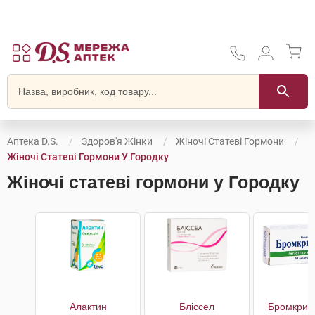
Аптека D.S.
Здоров'я Жінки
Жіночі Статеві Гормони
Жіночі Статеві Гормони У Городку
Жіночі статеві гормони у Городку
Алактин
Бліссел
Бромкрип