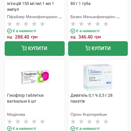
ін'єкцій 150 мг/мл 1 мл 1
80 г 1 туба
ампул
Пфайзер Менюфекчуринг
Безен Меньюфекчурінг
Бельгія
Белджіум
Є в наявності
Є в наявності
288.40
грн
346.40
грн
від
від
КУПИТИ
КУПИТИ
Гінофлор таблетки
Дивігель 0,1 % 0,5 г 28
вагінальні 6 шт
пакетів
Медінова
Оріон Корпорейшн
Є в наявності
Є в наявності