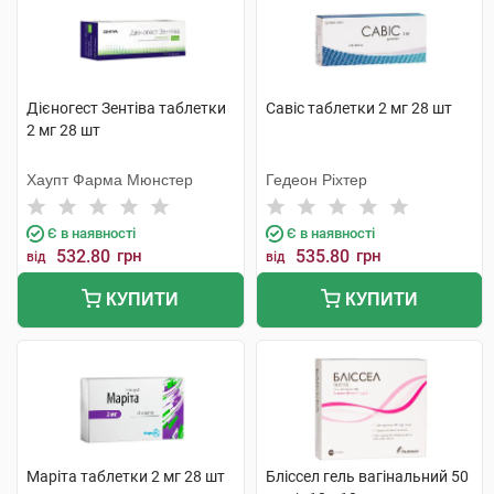
Дієногест Зентіва таблетки
Савіс таблетки 2 мг 28 шт
2 мг 28 шт
Хаупт Фарма Мюнстер
Гедеон Ріхтер
Є в наявності
Є в наявності
532.80
грн
535.80
грн
від
від
КУПИТИ
КУПИТИ
Маріта таблетки 2 мг 28 шт
Бліссел гель вагінальний 50