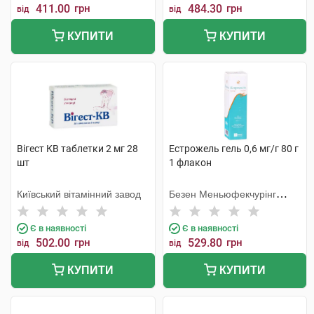
411.00
грн
484.30
грн
від
від
КУПИТИ
КУПИТИ
Вігест КВ таблетки 2 мг 28
Естрожель гель 0,6 мг/г 80 г
шт
1 флакон
Київський вітамінний завод
Безен Меньюфекчурінг
Белджіум
Є в наявності
Є в наявності
502.00
грн
529.80
грн
від
від
КУПИТИ
КУПИТИ