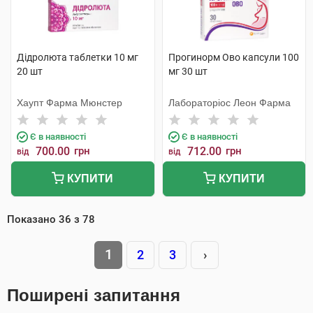
Дідролюта таблетки 10 мг
Прогинорм Ово капсули 100
20 шт
мг 30 шт
Хаупт Фарма Мюнстер
Лабораторіос Леон Фарма
Є в наявності
Є в наявності
700.00
грн
712.00
грн
від
від
КУПИТИ
КУПИТИ
Показано
36
з
78
1
2
3
›
Поширені запитання