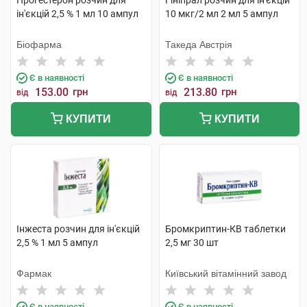
Прогестерон розчин для
Гініпрал розчин для ін'єкцій
ін'єкцій 2,5 % 1 мл 10 ампул
10 мкг/2 мл 2 мл 5 ампул
Біофарма
Такеда Австрія
Є в наявності
Є в наявності
153.00
грн
213.80
грн
від
від
КУПИТИ
КУПИТИ
Інжеста розчин для ін'єкцій
Бромкриптин-КВ таблетки
2,5 % 1 мл 5 ампул
2,5 мг 30 шт
Фармак
Київський вітамінний завод
Є в наявності
Є в наявності