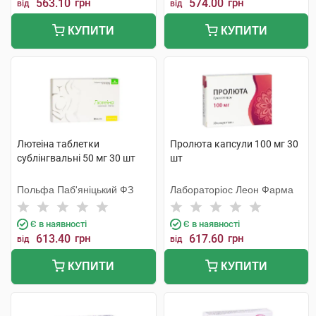
563.10
грн
574.00
грн
від
від
КУПИТИ
КУПИТИ
Лютеіна таблетки
Пролюта капсули 100 мг 30
сублінгвальні 50 мг 30 шт
шт
Польфа Паб'яніцький ФЗ
Лабораторіос Леон Фарма
Є в наявності
Є в наявності
613.40
грн
617.60
грн
від
від
КУПИТИ
КУПИТИ