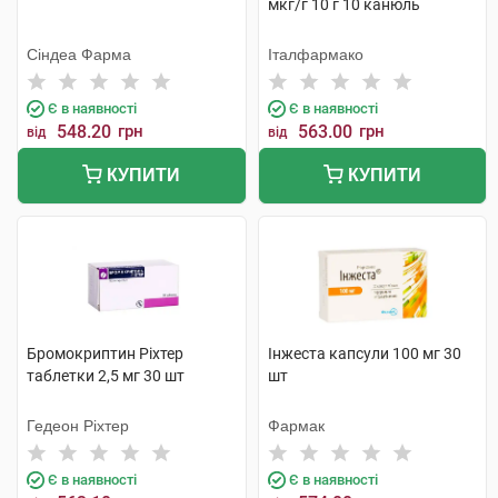
мкг/г 10 г 10 канюль
Сіндеа Фарма
Італфармако
Є в наявності
Є в наявності
548.20
грн
563.00
грн
від
від
КУПИТИ
КУПИТИ
Бромокриптин Ріхтер
Інжеста капсули 100 мг 30
таблетки 2,5 мг 30 шт
шт
Гедеон Ріхтер
Фармак
Є в наявності
Є в наявності