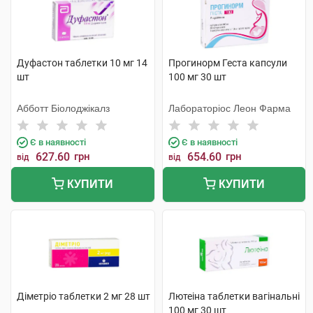
Дуфастон таблетки 10 мг 14
Прогинорм Геста капсули
шт
100 мг 30 шт
Абботт Біолоджікалз
Лабораторіос Леон Фарма
Є в наявності
Є в наявності
627.60
грн
654.60
грн
від
від
КУПИТИ
КУПИТИ
Діметріо таблетки 2 мг 28 шт
Лютеіна таблетки вагінальні
100 мг 30 шт