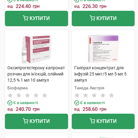
224.40
грн
226.30
грн
від
від
КУПИТИ
КУПИТИ
Оксипрогестерону капронат
Гініпрал концентрат для
розчин для ін'єкцій, олійний
інфузій 25 мкг/5 мл 5 мл 5
12,5 % 1 мл 10 ампул
ампул
Біофарма
Такеда Австрія
Є в наявності
Є в наявності
240.70
грн
258.60
грн
від
від
КУПИТИ
КУПИТИ