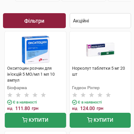
Фільтри
Окситоцин розчин для
Норколут таблетки 5 мг 20
ін'єкцій 5 МО/мл 1 мл 10
шт
ампул
Біофарма
Гедеон Ріхтер
Є в наявності
Є в наявності
111.80
грн
124.00
грн
від
від
КУПИТИ
КУПИТИ