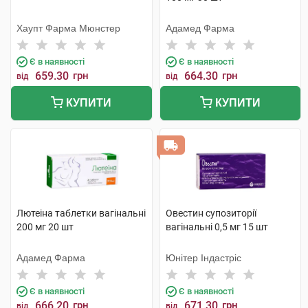
Хаупт Фарма Мюнстер
Адамед Фарма
Є в наявності
Є в наявності
659.30
грн
664.30
грн
від
від
КУПИТИ
КУПИТИ
Лютеіна таблетки вагінальні
Овестин супозиторії
200 мг 20 шт
вагінальні 0,5 мг 15 шт
Адамед Фарма
Юнітер Індастріс
Є в наявності
Є в наявності
666.20
грн
671.30
грн
від
від