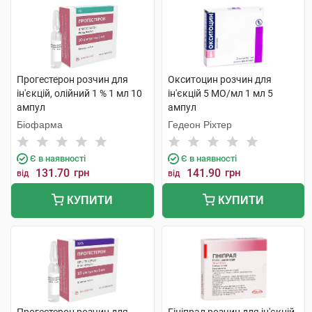
Прогестерон розчин для
Окситоцин розчин для
ін'єкцій, олійний 1 % 1 мл 10
ін'єкцій 5 МО/мл 1 мл 5
ампул
ампул
Біофарма
Гедеон Ріхтер
Є в наявності
Є в наявності
131.70
грн
141.90
грн
від
від
КУПИТИ
КУПИТИ