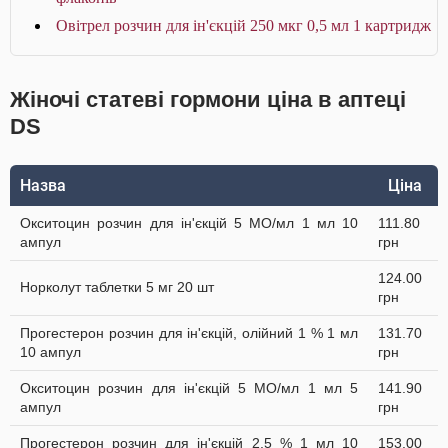
Овітрел розчин для ін'єкцій 250 мкг 0,5 мл 1 картридж
Жіночі статеві гормони ціна в аптеці
DS
Назва
Ціна
Окситоцин розчин для ін'єкцій 5 МО/мл 1 мл 10
111.80
ампул
грн
124.00
Норколут таблетки 5 мг 20 шт
грн
Прогестерон розчин для ін'єкцій, олійний 1 % 1 мл
131.70
10 ампул
грн
Окситоцин розчин для ін'єкцій 5 МО/мл 1 мл 5
141.90
ампул
грн
Прогестерон розчин для ін'єкцій 2,5 % 1 мл 10
153.00