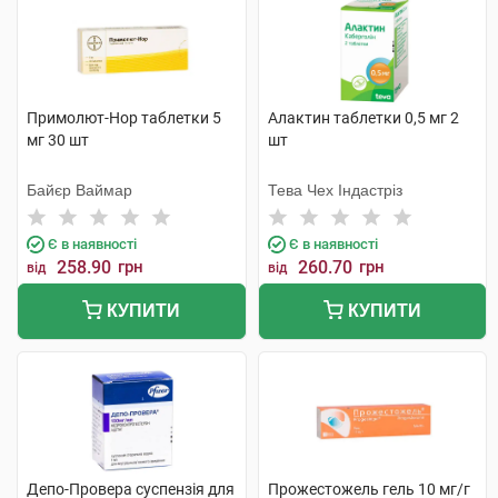
Примолют-Нор таблетки 5
Алактин таблетки 0,5 мг 2
мг 30 шт
шт
Байєр Ваймар
Тева Чех Індастріз
Є в наявності
Є в наявності
258.90
грн
260.70
грн
від
від
КУПИТИ
КУПИТИ
Депо-Провера суспензія для
Прожестожель гель 10 мг/г