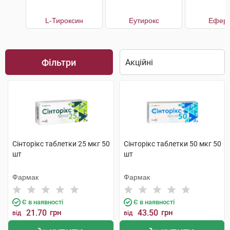
L-Тироксин
Еутирокс
Еферо
Фільтри
Сінторікс таблетки 25 мкг 50
Сінторікс таблетки 50 мкг 50
шт
шт
Фармак
Фармак
Є в наявності
Є в наявності
21.70
грн
43.50
грн
від
від