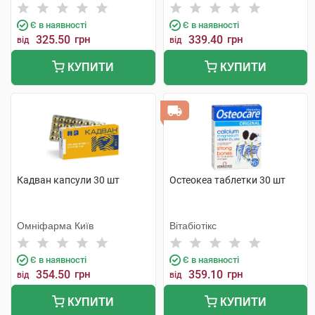
Мануфекчерінг АС
Є в наявності
Є в наявності
325.50
грн
339.40
грн
від
від
КУПИТИ
КУПИТИ
Кадван капсули 30 шт
Остеокеа таблетки 30 шт
Омніфарма Київ
Вітабіотікс
Є в наявності
Є в наявності
354.50
грн
359.10
грн
від
від
КУПИТИ
КУПИТИ