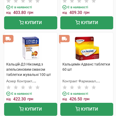
Є в наявності
Є в наявності
403.80
грн
409.30
грн
від
від
КУПИТИ
КУПИТИ
Кальцій-Д3 Нікомед з
Кальцемін Адванс таблетки
апельсиновим смаком
60 шт
таблетки жувальні 100 шт
Аскер Контракт
Контракт Фармакал
Мануфекчерінг АС
Корпорейшн
Є в наявності
Є в наявності
422.30
грн
426.50
грн
від
від
КУПИТИ
КУПИТИ