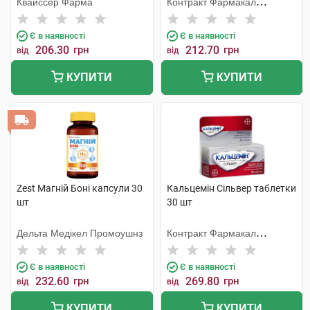
Квайссер Фарма
Контракт Фармакал
Корпорейшн
Є в наявності
Є в наявності
206.30
грн
212.70
грн
від
від
КУПИТИ
КУПИТИ
Zest Магній Боні капсули 30
Кальцемін Сільвер таблетки
шт
30 шт
Дельта Медікел Промоушнз
Контракт Фармакал
Корпорейшн
Є в наявності
Є в наявності
232.60
грн
269.80
грн
від
від
КУПИТИ
КУПИТИ