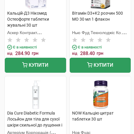
Кальцій-Д3 Нікомед
Вітамін D3+K2 розчин 500
Остеофорте таблетки
МО 30 мл 1 флакон
жувальні 30 шт
Аскер Контракт
Нью Фуд Текнолоджіс Ко.
Мануфекчерінг АС
Лтд
Є в наявності
Є в наявності
284.90
грн
288.40
грн
від
від
КУПИТИ
КУПИТИ
Dia Cure Diabetic Formula
NOW Кальцію цитрат
Лосьйон для тіла для сухої
таблетки 30 шт
шкіри схильної до лущення і
свербежу 250 мл 1 флакон
Артеріум Корпорація (
Нов Фудс