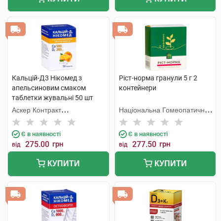
Кальцій-Д3 Нікомед з
Ріст-норма гранули 5 г 2
апельсиновим смаком
контейнери
таблетки жувальні 50 шт
Аскер Контракт
Національна Гомеопатична
Мануфекчерінг АС
Спілка
Є в наявності
Є в наявності
275.00
грн
277.50
грн
від
від
КУПИТИ
КУПИТИ