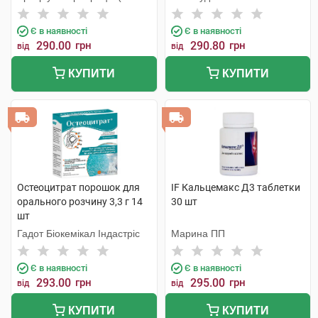
КМП+Галичфарм)
Є в наявності
Є в наявності
290.00
грн
290.80
грн
від
від
КУПИТИ
КУПИТИ
Остеоцитрат порошок для
IF Кальцемакс Д3 таблетки
орального розчину 3,3 г 14
30 шт
шт
Гадот Біокемікал Індастріс
Марина ПП
Є в наявності
Є в наявності
293.00
грн
295.00
грн
від
від
КУПИТИ
КУПИТИ