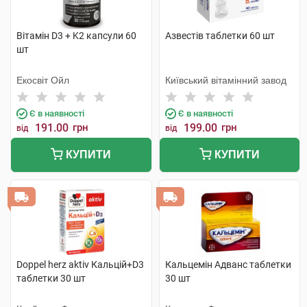
Вітамін D3 + K2 капсули 60
Азвестів таблетки 60 шт
шт
Екосвіт Ойл
Київський вітамінний завод
Є в наявності
Є в наявності
191.00
грн
199.00
грн
від
від
КУПИТИ
КУПИТИ
Doppel herz aktiv Кальцій+D3
Кальцемін Адванс таблетки
таблетки 30 шт
30 шт