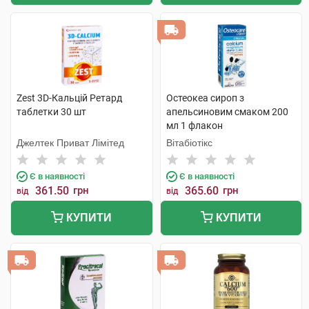
Zest 3D-Кальцій Ретард
Остеокеа сироп з
таблетки 30 шт
апельсиновим смаком 200
мл 1 флакон
Джелтек Приват Лімітед
Вітабіотікс
Є в наявності
Є в наявності
361.50
грн
365.60
грн
від
від
КУПИТИ
КУПИТИ