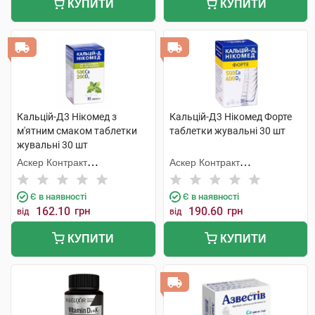
КУПИТИ
КУПИТИ
Кальцій-Д3 Нікомед з
Кальцій-Д3 Нікомед Форте
м'ятним смаком таблетки
таблетки жувальні 30 шт
жувальні 30 шт
Аскер Контракт
Аскер Контракт
Мануфекчерінг АС
Мануфекчерінг АС
Є в наявності
Є в наявності
162.10
грн
190.60
грн
від
від
КУПИТИ
КУПИТИ