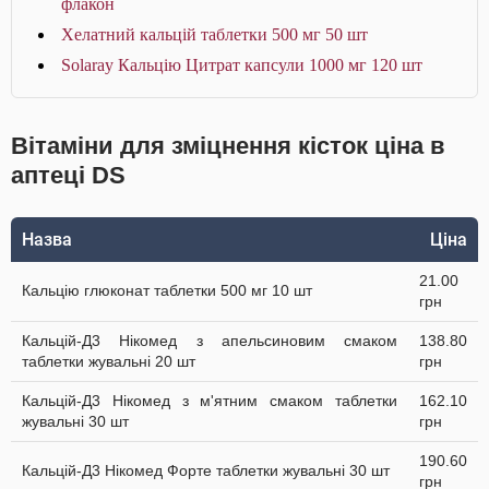
флакон
Хелатний кальцій таблетки 500 мг 50 шт
Solaray Кальцію Цитрат капсули 1000 мг 120 шт
Вітаміни для зміцнення кісток ціна в
аптеці DS
Назва
Ціна
21.00
Кальцію глюконат таблетки 500 мг 10 шт
грн
Кальцій-Д3 Нікомед з апельсиновим смаком
138.80
таблетки жувальні 20 шт
грн
Кальцій-Д3 Нікомед з м'ятним смаком таблетки
162.10
жувальні 30 шт
грн
190.60
Кальцій-Д3 Нікомед Форте таблетки жувальні 30 шт
грн