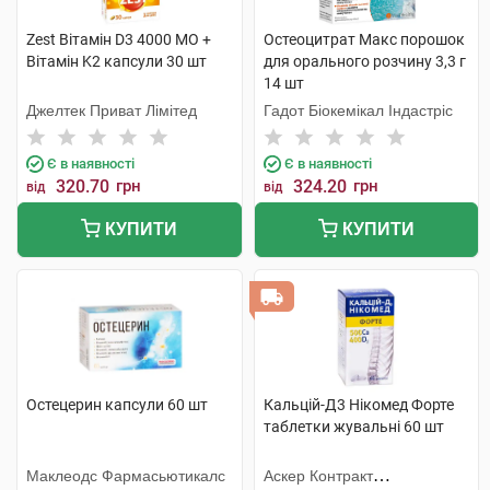
Zest Вітамін D3 4000 MO +
Остеоцитрат Макс порошок
Вітамін K2 капсули 30 шт
для орального розчину 3,3 г
14 шт
Джелтек Приват Лімітед
Гадот Біокемікал Індастріс
Є в наявності
Є в наявності
320.70
грн
324.20
грн
від
від
КУПИТИ
КУПИТИ
Остецерин капсули 60 шт
Кальцій-Д3 Нікомед Форте
таблетки жувальні 60 шт
Маклеодс Фармасьютикалс
Аскер Контракт