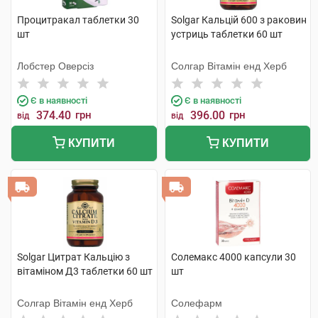
Процитракал таблетки 30
Solgar Кальцій 600 з раковин
шт
устриць таблетки 60 шт
Лобстер Оверсіз
Солгар Вітамін енд Херб
Є в наявності
Є в наявності
374.40
грн
396.00
грн
від
від
КУПИТИ
КУПИТИ
Solgar Цитрат Кальцію з
Солемакс 4000 капсули 30
вітаміном Д3 таблетки 60 шт
шт
Солгар Вітамін енд Херб
Солефарм