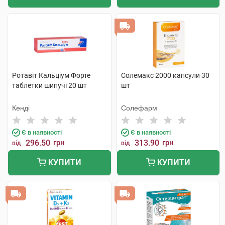
Ротавіт Кальціум Форте
Солемакс 2000 капсули 30
таблетки шипучі 20 шт
шт
Кенді
Солефарм
Є в наявності
Є в наявності
296.50
грн
313.90
грн
від
від
КУПИТИ
КУПИТИ