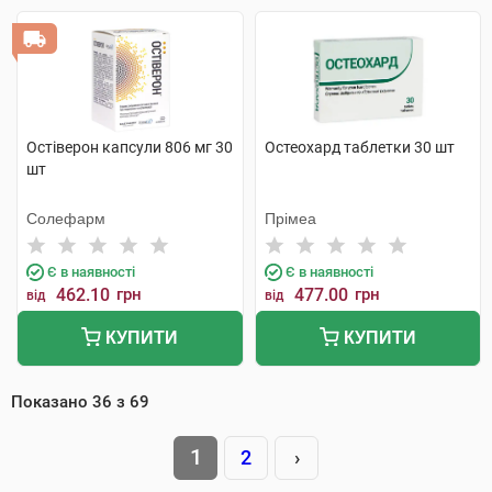
Остіверон капсули 806 мг 30
Остеохард таблетки 30 шт
шт
Солефарм
Прімеа
Є в наявності
Є в наявності
462.10
грн
477.00
грн
від
від
КУПИТИ
КУПИТИ
Показано
36
з
69
1
2
›