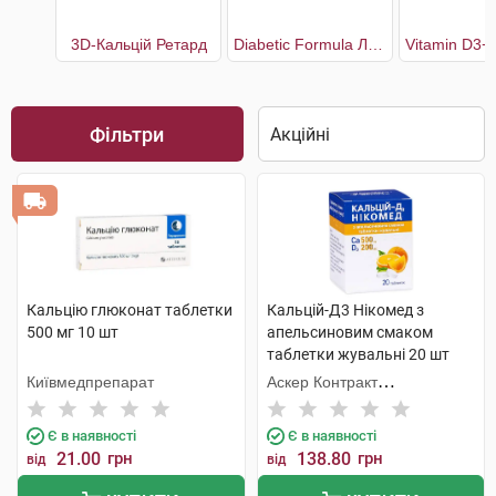
3D-Кальцій Ретард
Diabetic Formula Лосьйон для тіла для сухої шкіри схильної до лущення і свербежу
Фільтри
Кальцію глюконат таблетки
Кальцій-Д3 Нікомед з
500 мг 10 шт
апельсиновим смаком
таблетки жувальні 20 шт
Київмедпрепарат
Аскер Контракт
Мануфекчерінг АС
Є в наявності
Є в наявності
21.00
грн
138.80
грн
від
від