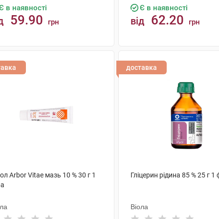
Є в наявності
Є в наявності
59.90
62.20
д
від
грн
грн
КУПИТИ
КУПИТИ
тавка
доставка
іол Arbor Vitae мазь 10 % 30 г 1
Гліцерин рідина 85 % 25 г 1
ба
ола
Віола