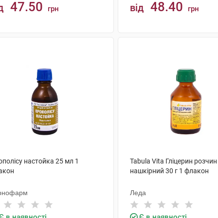
47.50
48.40
д
від
грн
грн
КУПИТИ
КУПИТИ
ополісу настойка 25 мл 1
Tabula Vita Гліцерин розчин
акон
нашкірний 30 г 1 флакон
рнофарм
Леда
Є в наявності
Є в наявності