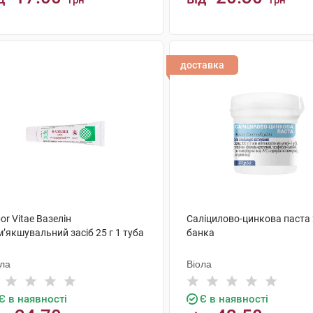
грн
грн
КУПИТИ
КУПИТИ
доставка
or Vitae Вазелін
Саліцилово-цинкова паста 
’якшувальний засіб 25 г 1 туба
банка
ола
Віола
Є в наявності
Є в наявності