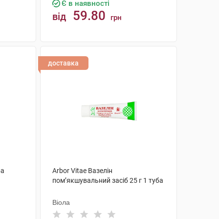
Є в наявності
59.80
від
грн
КУПИТИ
доставка
ба
Arbor Vitae Вазелін
пом’якшувальний засіб 25 г 1 туба
Віола