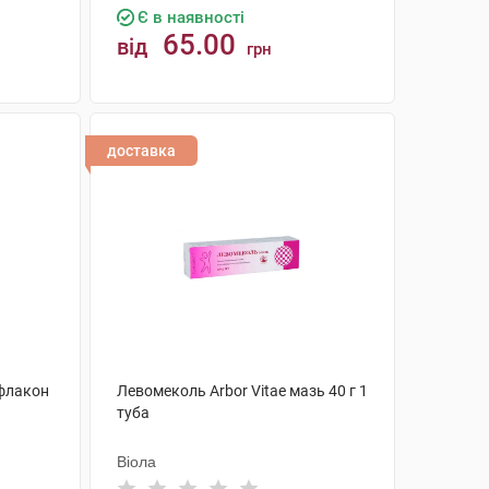
Є в наявності
65.00
від
грн
КУПИТИ
доставка
 флакон
Левомеколь Arbor Vitae мазь 40 г 1
туба
Віола