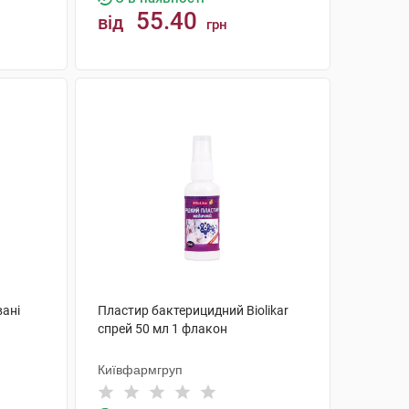
55.40
від
грн
КУПИТИ
вані
Пластир бактерицидний Biolikar
спрей 50 мл 1 флакон
Київфармгруп