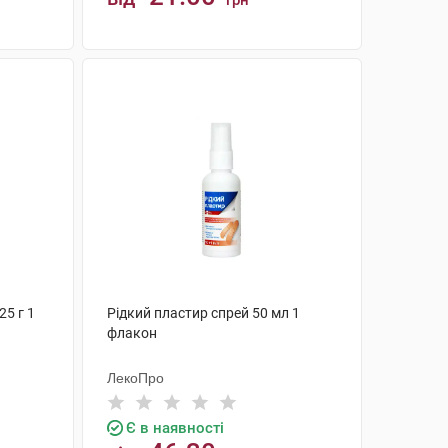
грн
КУПИТИ
25 г 1
Рідкий пластир спрей 50 мл 1
флакон
ЛекоПро
Є в наявності