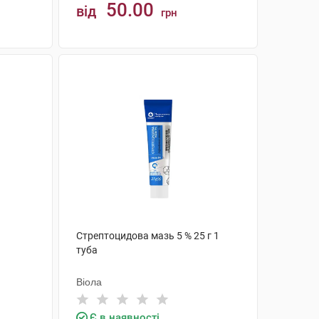
50.00
від
грн
КУПИТИ
Стрептоцидова мазь 5 % 25 г 1
туба
Віола
Є в наявності