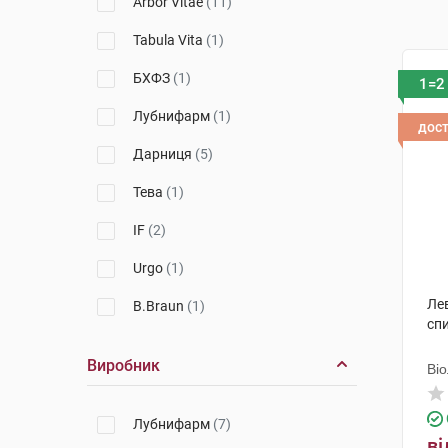
Arbor Vitae
(11)
Tabula Vita
(1)
БХФЗ
(1)
1=2
Лубнифарм
(1)
дос
Дарниця
(5)
Тева
(1)
IF
(2)
Urgo
(1)
Лев
B.Braun
(1)
сп
Виробник
Ві
Лубнифарм
(7)
ві