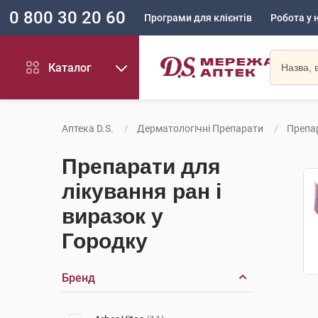
0 800 30 20 60
Програми для клієнтів
Робота у 
Каталог
Аптека D.S.
Дерматологічні Препарати
Препар
Препарати для
лікування ран і
виразок у
Городку
Бренд