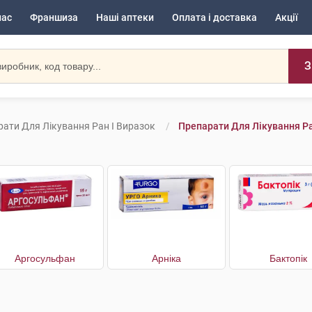
нас
Франшиза
Наші аптеки
Оплата і доставка
Акції
З
ати Для Лікування Ран І Виразок
Препарати Для Лікування Ра
Аргосульфан
Арніка
Бактопік