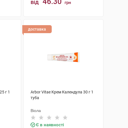
46.30
від
грн
КУПИТИ
доставка
25 г 1
Arbor Vitae Крем Календула 30 г 1
туба
Віола
Є в наявності