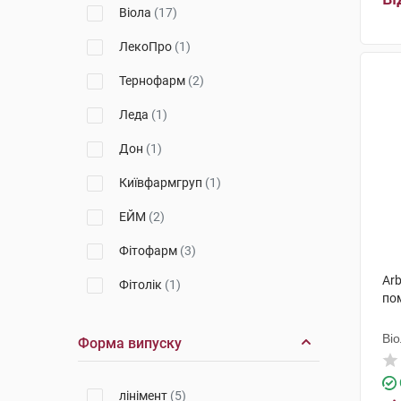
Віола
(17)
ЛекоПро
(1)
Тернофарм
(2)
Леда
(1)
Дон
(1)
Київфармгруп
(1)
ЕЙМ
(2)
Фітофарм
(3)
Arb
Фітолік
(1)
пом
Мікрофарм
(4)
Ві
Форма випуску
Здоров'я ФК
(4)
Борщагівський ХФЗ
(3)
лінімент
(5)