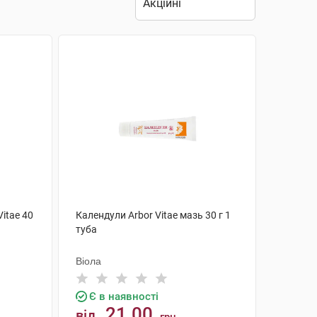
itae 40
Календули Arbor Vitae мазь 30 г 1
туба
Віола
Є в наявності
21.00
від