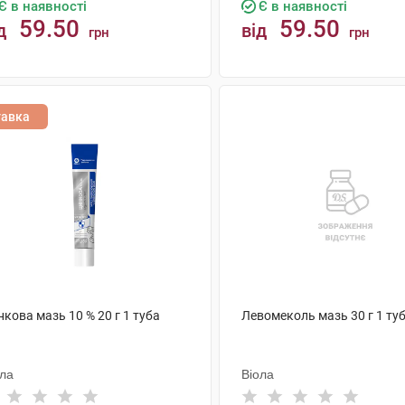
Є в наявності
Є в наявності
59.50
59.50
д
від
грн
грн
КУПИТИ
КУПИТИ
тавка
кова мазь 10 % 20 г 1 туба
Левомеколь мазь 30 г 1 ту
ола
Віола