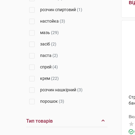
ві
Емамі
(2)
розчин спиртовий
(1)
Галичфарм
(1)
настойка
(3)
Стома
(1)
мазь
(29)
Др. Реттер
(1)
засіб
(2)
Червона зірка
(3)
паста
(2)
Дарниця ФФ
(5)
спрей
(4)
Исток-Плюс
(1)
крем
(22)
Кусум Хелтхкер
(2)
розчин нашкірний
(3)
Стр
Балканфарма-Разград
(1)
порошок
(3)
ба
Енгельгард Арцнайміттель
(3)
рідина
(2)
Ві
Тип товарів
Київмедпрепарат
(1)
олія
(1)
Д-р Редді'с Лабораторіс
(1)