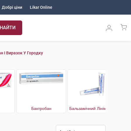
Добрі ціни
Likar Online
НАЙТИ
н І Виразок У Городку
Бактробан
Бальзамічний Лінімент за Вишневським