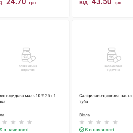
24.70
43.50
д
від
грн
грн
КУПИТИ
КУПИТИ
ептоцидова мазь 10 % 25 г 1
Саліцилово-цинкова паста 
нка
туба
ола
Віола
Є в наявності
Є в наявності