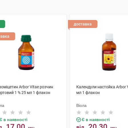
доставка
тавка
оміцетин Arbor Vitae розчин
Календули настойка Arbor V
иртовий 1 % 25 мл 1 флакон
мл 1 флакон
ола
Віола
Є в наявності
Є в наявності
17.00
20.30
д
від