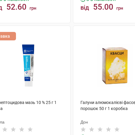
52.60
55.00
д
від
грн
грн
КУПИТИ
КУПИТИ
тавка
ептоцидова мазь 10 % 25 г 1
Галуни алюмокалієві фасо
ба
порошок 50 г 1 коробка
ола
Дон