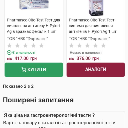
Pharmasco Cito Test Тест для
Pharmasco Cito Test Тест-
виявлення антигену Н.Pylori
система для виявлення
Ag в зразках фекалій 1 шт
антигенів Н.Pylori Ag 1 шт
ТОВ "НВК "Фармаско"
ТОВ "НВК "Фармаско"
Є в наявності
Немає в наявності
417.00
грн
376.00
грн
від
від
АНАЛОГИ
КУПИТИ
Показано
2
з
2
Поширені запитання
Яка ціна на гастроентерологічні тести ?
Вартість товару в каталозі гастроентерологічні тести