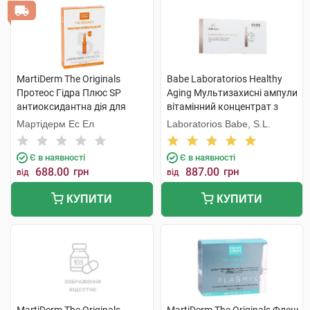
MartiDerm The Originals
Babe Laboratorios Healthy
Протеос Гідра Плюс SP
Aging Мультизахисні ампули
антиоксидантна дія для
вітамінний концентрат з
нормальної і комбінованої
інтенсивним омолоджуючим
Мартідерм Ес Ел
Laboratorios Babe, S.L.
шкіри 2 мл 5 ампул
ефектом 2 мл 7 ампул
Є в наявності
Є в наявності
688.00
грн
887.00
грн
від
від
КУПИТИ
КУПИТИ