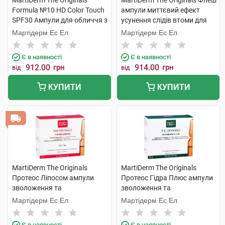
MartiDerm The Originals
MartiDerm The Originals Флеш
Formula №10 HD Color Touch
ампули миттєвий ефект
SPF30 Ампули для обличчя з
усунення слідів втоми для
тонуючим ефектом 2 мл 1 шт
всіх типів шкіри 2 мл 5 ампул
Мартідерм Ес Ел
Мартідерм Ес Ел
Є в наявності
Є в наявності
912.00
грн
914.00
грн
від
від
КУПИТИ
КУПИТИ
MartiDerm The Originals
MartiDerm The Originals
Протеос Ліпосом ампули
Протеос Гідра Плюс ампули
зволоження та
зволоження та
антиоксидантна дія для
антиоксидантна дія для
Мартідерм Ес Ел
Мартідерм Ес Ел
жирної шкіри 2 мл 10 ампул
сухої шкіри 2 мл 10 ампул
Є в наявності
Є в наявності