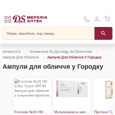
Аптека D.S.
Косметика По Догляду За Обличчям
Ампули Для Обличчя
Ампули Для Обличчя У Городку
Ампули для обличчя у Городку
Formula №10 HD Color Touch SPF30 Ампули для обличчя з тонуючим ефектом
Мультизахисні ампули вітамінний концентрат з інтенсивним омолоджуючим ефектом