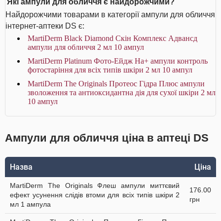
Які ампули для обличчя є найдорожчими?
Найдорожчими товарами в категорії ампули для обличчя
інтернет-аптеки DS є:
MartiDerm Black Diamond Скін Комплекс Адвансд
ампули для обличчя 2 мл 10 ампул
MartiDerm Platinum Фото-Ейдж На+ ампули контроль
фотостаріння для всіх типів шкіри 2 мл 10 ампул
MartiDerm The Originals Протеос Гідра Плюс ампули
зволоження та антиоксидантна дія для сухої шкіри 2 мл
10 ампул
Ампули для обличчя ціна в аптеці DS
Назва
Ціна
MartiDerm The Originals Флеш ампули миттєвий
176.00
ефект усунення слідів втоми для всіх типів шкіри 2
грн
мл 1 ампула