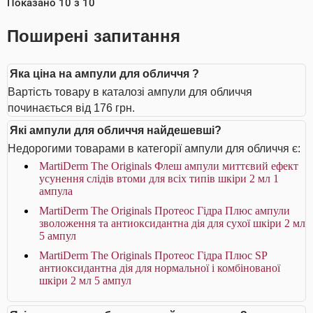
Показано
10
з
10
Поширені запитання
Яка ціна на ампули для обличчя ?
Вартість товару в каталозі ампули для обличчя
починається від 176 грн.
Які ампули для обличчя найдешевші?
Недорогими товарами в категорії ампули для обличчя є:
MartiDerm The Originals Флеш ампули миттєвий ефект
усунення слідів втоми для всіх типів шкіри 2 мл 1
ампула
MartiDerm The Originals Протеос Гідра Плюс ампули
зволоження та антиоксидантна дія для сухої шкіри 2 мл
5 ампул
MartiDerm The Originals Протеос Гідра Плюс SP
антиоксидантна дія для нормальної і комбінованої
шкіри 2 мл 5 ампул