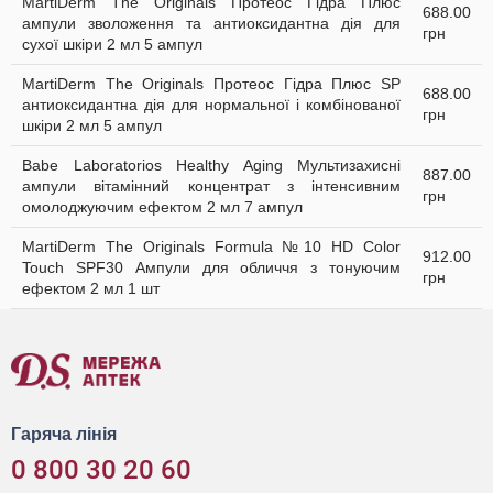
MartiDerm The Originals Протеос Гідра Плюс
688.00
ампули зволоження та антиоксидантна дія для
грн
сухої шкіри 2 мл 5 ампул
MartiDerm The Originals Протеос Гідра Плюс SP
688.00
антиоксидантна дія для нормальної і комбінованої
грн
шкіри 2 мл 5 ампул
Babe Laboratorios Healthy Aging Мультизахисні
887.00
ампули вітамінний концентрат з інтенсивним
грн
омолоджуючим ефектом 2 мл 7 ампул
MartiDerm The Originals Formula №10 HD Color
912.00
Touch SPF30 Ампули для обличчя з тонуючим
грн
ефектом 2 мл 1 шт
Гаряча лінія
0 800 30 20 60