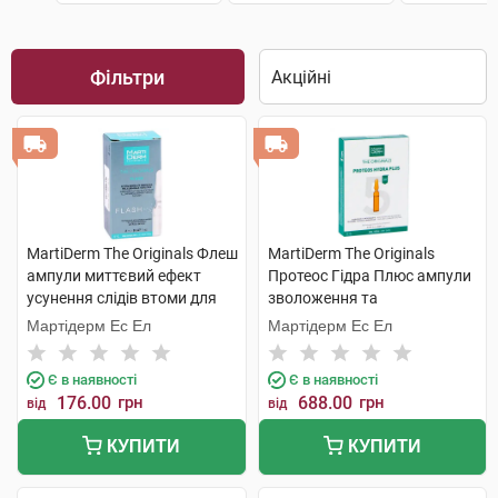
Фільтри
MartiDerm The Originals Флеш
MartiDerm The Originals
ампули миттєвий ефект
Протеос Гідра Плюс ампули
усунення слідів втоми для
зволоження та
всіх типів шкіри 2 мл 1
антиоксидантна дія для
Мартідерм Ес Ел
Мартідерм Ес Ел
ампула
сухої шкіри 2 мл 5 ампул
Є в наявності
Є в наявності
176.00
грн
688.00
грн
від
від
КУПИТИ
КУПИТИ