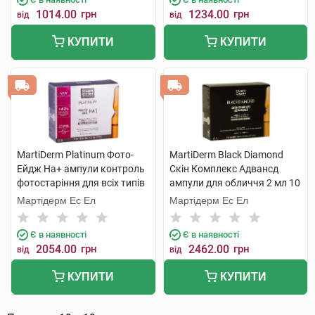
1014.00
грн
1234.00
грн
від
від
КУПИТИ
КУПИТИ
MartiDerm Platinum Фото-
MartiDerm Black Diamond
Ейдж На+ ампули контроль
Скін Комплекс Адвансд
фотостаріння для всіх типів
ампули для обличчя 2 мл 10
шкіри 2 мл 10 ампул
ампул
Мартідерм Ес Ел
Мартідерм Ес Ел
Є в наявності
Є в наявності
2054.00
грн
2462.00
грн
від
від
КУПИТИ
КУПИТИ