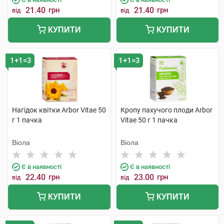
21.40
грн
21.40
грн
від
від
КУПИТИ
КУПИТИ
1+1=3
1+1=3
Нагідок квітки Arbor Vitae 50
Кропу пахучого плоди Arbor
г 1 пачка
Vitae 50 г 1 пачка
Віола
Віола
Є в наявності
Є в наявності
22.40
грн
23.00
грн
від
від
КУПИТИ
КУПИТИ