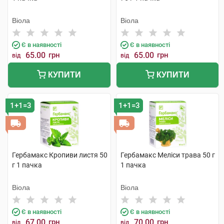
Віола
Віола
Є в наявності
Є в наявності
65.00
грн
65.00
грн
від
від
КУПИТИ
КУПИТИ
1+1=3
1+1=3
Гербамакс Кропиви листя 50
Гербамакс Меліси трава 50 г
г 1 пачка
1 пачка
Віола
Віола
Є в наявності
Є в наявності
67.00
грн
70.00
грн
від
від