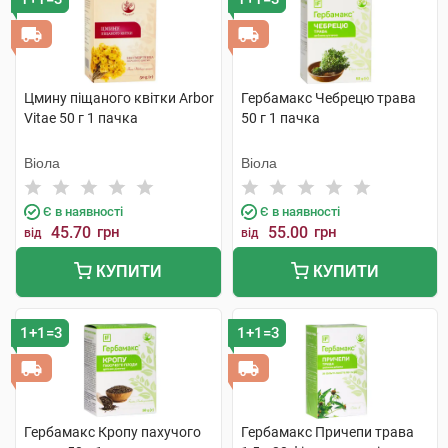
Цмину піщаного квітки Arbor
Гербамакс Чебрецю трава
Vitae 50 г 1 пачка
50 г 1 пачка
Віола
Віола
Є в наявності
Є в наявності
45.70
грн
55.00
грн
від
від
КУПИТИ
КУПИТИ
1+1=3
1+1=3
Гербамакс Кропу пахучого
Гербамакс Причепи трава