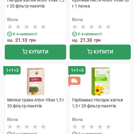
Нагідок квітки Arbor Vitae 1,5
Кропиви листя Arbor Vitae 50
г 20 фільтр-пакетів
г 1 пачка
Віола
Віола
Є в наявності
Є в наявності
21.10
грн
21.30
грн
від
від
КУПИТИ
КУПИТИ
1+1=3
1+1=3
Меліси трава Arbor Vitae 1,5 г
Гербамакс Нагідок квітки
20 фільтр-пакетів
1,5 г 20 фільтр-пакетів
Віола
Віола
Є в наявності
Є в наявності