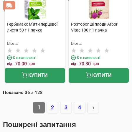
Гербамакс М'яти перцевої
Розторопші плоди Arbor
листя 50 г 1 пачка
Vitae 100 г 1 пачка
Віола
Віола
Є в наявності
Є в наявності
70.00
грн
70.30
грн
від
від
КУПИТИ
КУПИТИ
Показано
36
з
128
1
2
3
4
›
Поширені запитання