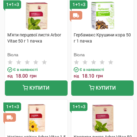
1+1=3
1+1=3
М'яти перцевої листя Arbor
Гербамакс Крушини кора 50
Vitae 50 г 1 пачка
г 1 пачка
Віола
Віола
Є в наявності
Є в наявності
18.00
грн
18.10
грн
від
від
КУПИТИ
КУПИТИ
1+1=3
1+1=3