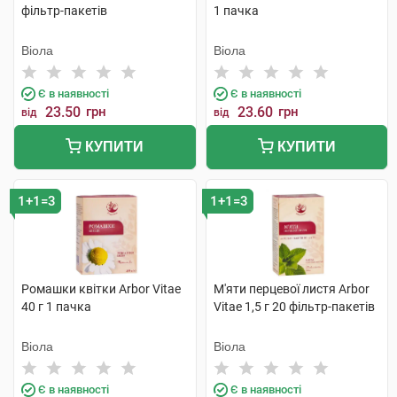
фільтр-пакетів
1 пачка
Віола
Віола
Є в наявності
Є в наявності
23.50
грн
23.60
грн
від
від
КУПИТИ
КУПИТИ
1+1=3
1+1=3
Ромашки квітки Arbor Vitae
М'яти перцевої листя Arbor
40 г 1 пачка
Vitae 1,5 г 20 фільтр-пакетів
Віола
Віола
Є в наявності
Є в наявності