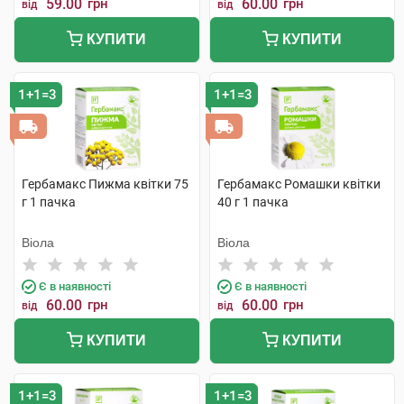
59.00
грн
60.00
грн
від
від
КУПИТИ
КУПИТИ
1+1=3
1+1=3
Гербамакс Пижма квітки 75
Гербамакс Ромашки квітки
г 1 пачка
40 г 1 пачка
Віола
Віола
Є в наявності
Є в наявності
60.00
грн
60.00
грн
від
від
КУПИТИ
КУПИТИ
1+1=3
1+1=3