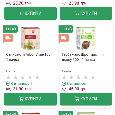
23.70
грн
23.90
грн
від
від
КУПИТИ
КУПИТИ
1+1=3
1+1=3
Сени листя Arbor Vitae 100 г
Гербамакс Шрот насіння
1 пачка
льону 100 г 1 пачка
Віола
Віола
Є в наявності
Є в наявності
31.90
грн
45.00
грн
від
від
КУПИТИ
КУПИТИ
1+1=3
1+1=3