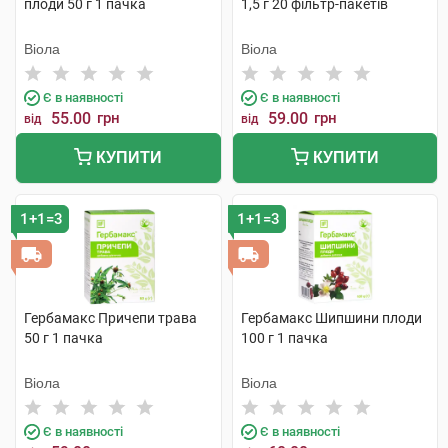
плоди 50 г 1 пачка
1,5 г 20 фільтр-пакетів
Віола
Віола
Є в наявності
Є в наявності
55.00
грн
59.00
грн
від
від
КУПИТИ
КУПИТИ
1+1=3
1+1=3
Гербамакс Причепи трава
Гербамакс Шипшини плоди
50 г 1 пачка
100 г 1 пачка
Віола
Віола
Є в наявності
Є в наявності