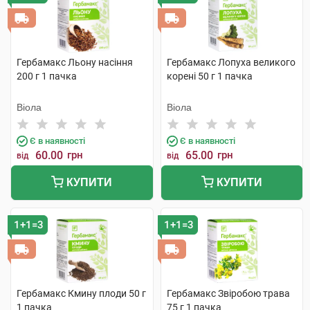
Гербамакс Льону насіння
Гербамакс Лопуха великого
200 г 1 пачка
корені 50 г 1 пачка
Віола
Віола
Є в наявності
Є в наявності
60.00
грн
65.00
грн
від
від
КУПИТИ
КУПИТИ
1+1=3
1+1=3
Гербамакс Кмину плоди 50 г
Гербамакс Звіробою трава
1 пачка
75 г 1 пачка