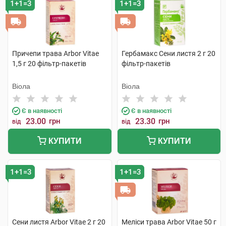
1+1=3
1+1=3
Причепи трава Arbor Vitae
Гербамакс Сени листя 2 г 20
1,5 г 20 фільтр-пакетів
фільтр-пакетів
Віола
Віола
Є в наявності
Є в наявності
23.00
грн
23.30
грн
від
від
КУПИТИ
КУПИТИ
1+1=3
1+1=3
Сени листя Arbor Vitae 2 г 20
Меліси трава Arbor Vitae 50 г