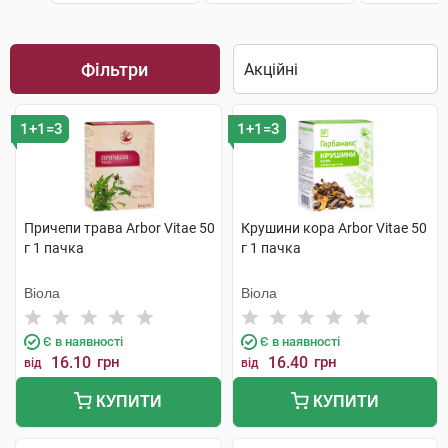
Фільтри
1+1=3
1+1=3
Причепи трава Arbor Vitae 50
Крушини кора Arbor Vitae 50
г 1 пачка
г 1 пачка
Віола
Віола
Є в наявності
Є в наявності
16.10
грн
16.40
грн
від
від
КУПИТИ
КУПИТИ