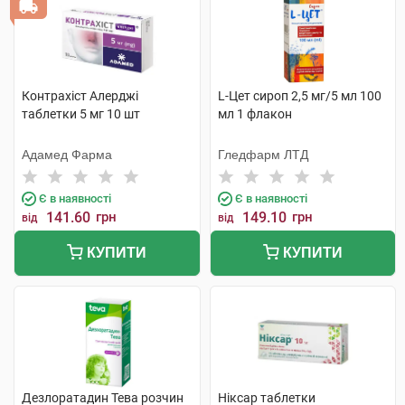
Контрахіст Алерджі
L-Цет сироп 2,5 мг/5 мл 100
таблетки 5 мг 10 шт
мл 1 флакон
Адамед Фарма
Гледфарм ЛТД
Є в наявності
Є в наявності
141.60
грн
149.10
грн
від
від
КУПИТИ
КУПИТИ
Дезлоратадин Тева розчин
Ніксар таблетки