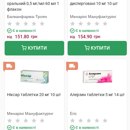
оральний 0,5 мг/мл 60 мл 1
дисперговані 10 мг 10 шт
флакон
Балканфарма-Троян
Менаріні Мануфактурінг
Є в наявності
Є в наявності
151.80
грн
154.90
грн
від
від
КУПИТИ
КУПИТИ
Ніксар таблетки 20 мг 10 шт
Алерзин таблетки 5 мг 14 шт
Менаріні Мануфактурінг
Егіс
Є в наявності
Є в наявності