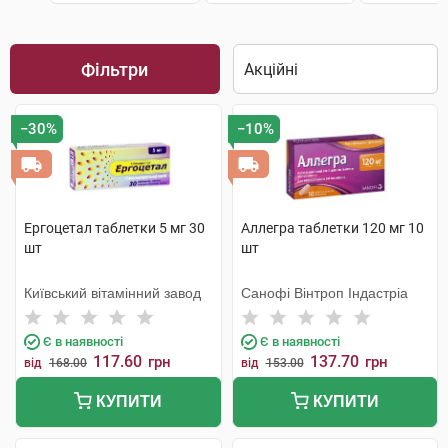
Фільтри
−30%
−10%
Ергоцетал таблетки 5 мг 30
Аллегра таблетки 120 мг 10
шт
шт
Київський вітамінний завод
Санофі Вінтроп Індастріа
Є в наявності
Є в наявності
117.60
137.70
грн
грн
від
168.00
від
153.00
КУПИТИ
КУПИТИ