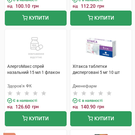
100.10
грн
112.20
грн
від
від
КУПИТИ
КУПИТИ
АлергоМакс спрей
Хітакса таблетки
назальний 15 мл 1 флакон
дисперговані 5 мг 10 шт
Здоров'я ФК
Дженефарм
Є в наявності
Є в наявності
126.60
грн
140.90
грн
від
від
КУПИТИ
КУПИТИ