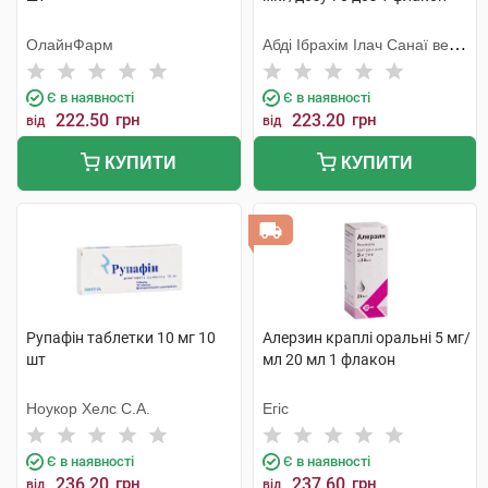
ОлайнФарм
Абді Ібрахім Ілач Санаї ве
Тіджарет
Є в наявності
Є в наявності
222.50
грн
223.20
грн
від
від
КУПИТИ
КУПИТИ
Рупафін таблетки 10 мг 10
Алерзин краплі оральні 5 мг/
шт
мл 20 мл 1 флакон
Ноукор Хелс С.А.
Егіс
Є в наявності
Є в наявності
236.20
грн
237.60
грн
від
від