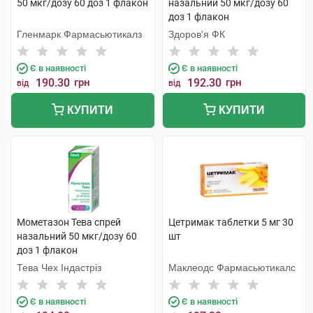
50 мкг/дозу 60 доз 1 флакон
назальний 50 мкг/дозу 60
доз 1 флакон
Гленмарк Фармасьютикалз
Здоров'я ФК
Є в наявності
Є в наявності
190.30
грн
192.30
грн
від
від
КУПИТИ
КУПИТИ
Мометазон Тева спрей
Цетримак таблетки 5 мг 30
назальний 50 мкг/дозу 60
шт
доз 1 флакон
Тева Чех Індастріз
Маклеодс Фармасьютикалс
Є в наявності
Є в наявності