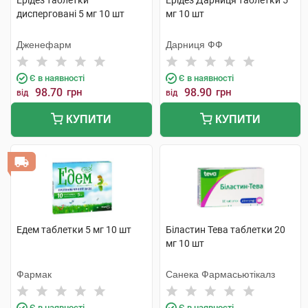
Ерідез таблетки
Ерідез Дарниця таблетки 5
дисперговані 5 мг 10 шт
мг 10 шт
Дженефарм
Дарниця ФФ
Є в наявності
Є в наявності
98.70
грн
98.90
грн
від
від
КУПИТИ
КУПИТИ
Едем таблетки 5 мг 10 шт
Біластин Тева таблетки 20
мг 10 шт
Фармак
Санека Фармасьютікалз
Є в наявності
Є в наявності