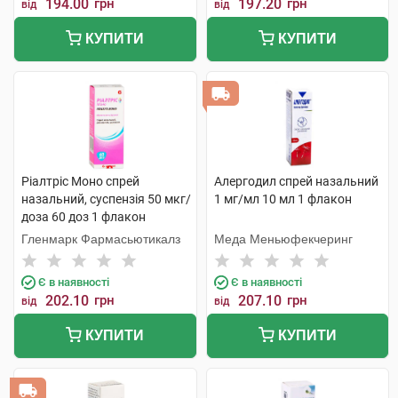
194.00
грн
197.20
грн
від
від
КУПИТИ
КУПИТИ
Ріалтріс Моно спрей
Алергодил спрей назальний
назальний, суспензія 50 мкг/
1 мг/мл 10 мл 1 флакон
доза 60 доз 1 флакон
Гленмарк Фармасьютикалз
Меда Меньюфекчеринг
Є в наявності
Є в наявності
202.10
грн
207.10
грн
від
від
КУПИТИ
КУПИТИ