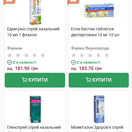
Едем ріно спрей назальний
Еспа-бастин таблетки
10 мл 1 флакон
дисперговані 10 мг 10 шт
Фармак
Фарма Вернігероде
Є в наявності
Є в наявності
181.90
грн
185.70
грн
від
від
КУПИТИ
КУПИТИ
Гленспрей спрей назальний
Мометазон Здоров'я спрей