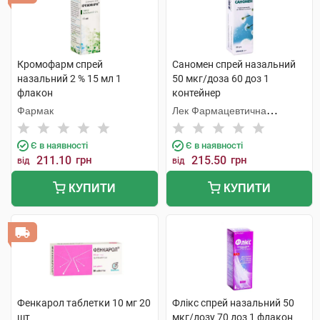
Кромофарм спрей
Саномен спрей назальний
назальний 2 % 15 мл 1
50 мкг/доза 60 доз 1
флакон
контейнер
Фармак
Лек Фармацевтична
компанія
Є в наявності
Є в наявності
211.10
грн
215.50
грн
від
від
КУПИТИ
КУПИТИ
Фенкарол таблетки 10 мг 20
Флікс спрей назальний 50
шт
мкг/дозу 70 доз 1 флакон