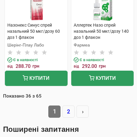
Назонекс Синус спрей
Аллертек Назо спрей
назальний 50 мкг/дозу 60
назальний 50 мкг/дозу 140
доз 1 флакон
доз 1 флакон
Шерінг-Плау Лабо
Фармеа
Є в наявності
Є в наявності
288.70
грн
292.00
грн
від
від
КУПИТИ
КУПИТИ
Показано
36
з
65
1
2
›
Поширені запитання