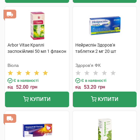
Arbor Vitae Краплі
Нейриспін Здоров'я
заспокійливі 50 мл 1 флакон
таблетки 2 мг 20 шт
Віола
Здоров'я ФК
Є в наявності
Є в наявності
52.00
грн
53.20
грн
від
від
КУПИТИ
КУПИТИ