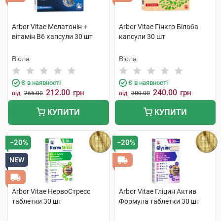
Arbor Vitae Мелатонін +
Arbor Vitae Гінкго Білоба
вітамін В6 капсули 30 шт
капсули 30 шт
Віола
Віола
Є в наявності
Є в наявності
212.00
240.00
грн
грн
від
265.00
від
300.00
КУПИТИ
КУПИТИ
−20%
−20%
NEW
Arbor Vitae НервоСтресс
Arbor Vitae Гліцин Актив
таблетки 30 шт
Формула таблетки 30 шт