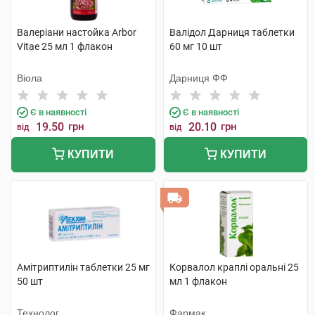
Валеріани настойка Arbor
Валідол Дарниця таблетки
Vitae 25 мл 1 флакон
60 мг 10 шт
Віола
Дарниця ФФ
Є в наявності
Є в наявності
19.50
грн
20.10
грн
від
від
КУПИТИ
КУПИТИ
Амітриптилін таблетки 25 мг
Корвалол краплі оральні 25
50 шт
мл 1 флакон
Технолог
Фармак