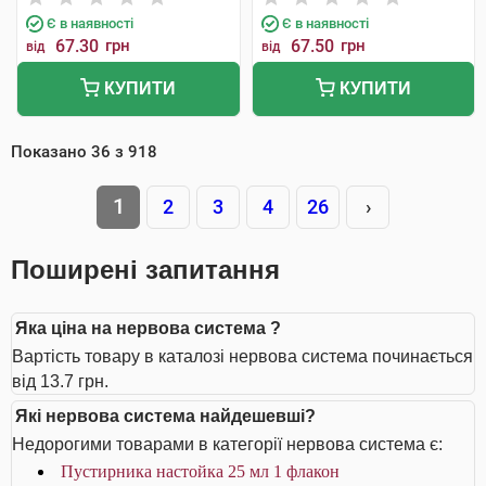
Є в наявності
Є в наявності
67.30
грн
67.50
грн
від
від
КУПИТИ
КУПИТИ
Показано
36
з
918
1
2
3
4
26
›
Поширені запитання
Яка ціна на нервова система ?
Вартість товару в каталозі нервова система починається
від 13.7 грн.
Які нервова система найдешевші?
Недорогими товарами в категорії нервова система є:
Пустирника настойка 25 мл 1 флакон