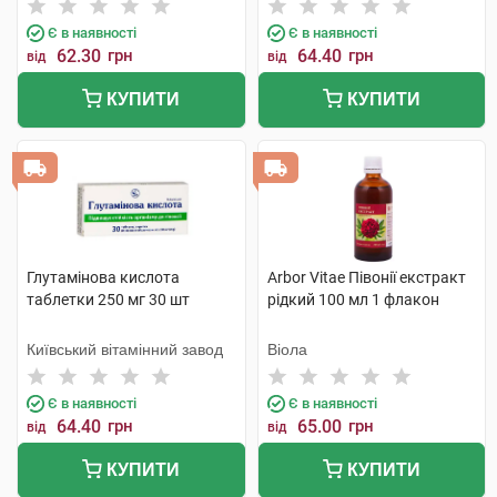
Є в наявності
Є в наявності
62.30
грн
64.40
грн
від
від
КУПИТИ
КУПИТИ
Глутамінова кислота
Arbor Vitae Півонії екстракт
таблетки 250 мг 30 шт
рідкий 100 мл 1 флакон
Київський вітамінний завод
Віола
Є в наявності
Є в наявності
64.40
грн
65.00
грн
від
від
КУПИТИ
КУПИТИ