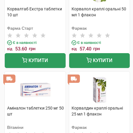
Корвалтаб Екстра таблетки
Корвалол краплі оральні 50
10 шт
мл 1 флакон
Фарма Старт
Фармак
Є в наявності
Є в наявності
53.60
грн
57.40
грн
від
від
КУПИТИ
КУПИТИ
Аміналон таблетки 250 мг 50
Корвалдин краплі оральні
шт
25 мл 1 флакон
Вітаміни
Фармак