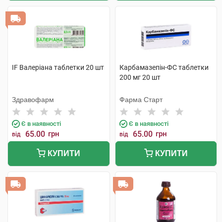
IF Валеріана таблетки 20 шт
Карбамазепін-ФС таблетки
200 мг 20 шт
Здравофарм
Фарма Старт
Є в наявності
Є в наявності
65.00
грн
65.00
грн
від
від
КУПИТИ
КУПИТИ