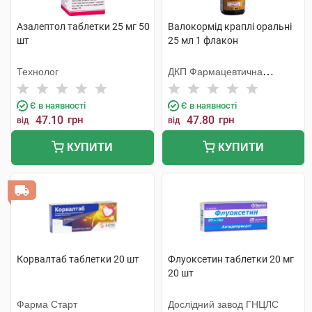
Азалептол таблетки 25 мг 50
Валокормід краплі оральні
шт
25 мл 1 флакон
Технолог
ДКП Фармацевтична
фабрика
Є в наявності
Є в наявності
47.10
грн
47.80
грн
від
від
КУПИТИ
КУПИТИ
Корвалтаб таблетки 20 шт
Флуоксетин таблетки 20 мг
20 шт
Фарма Старт
Дослідний завод ГНЦЛС