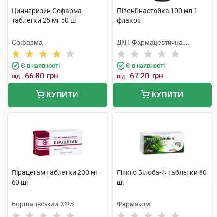
Циннаризин Софарма
Півонії настойка 100 мл 1
таблетки 25 мг 50 шт
флакон
Софарма
ДКП Фармацевтична
фабрика
Є в наявності
Є в наявності
66.80
грн
67.20
грн
від
від
КУПИТИ
КУПИТИ
Пірацетам таблетки 200 мг
Гінкго Білоба-Ф таблетки 80
60 шт
шт
Борщагівський ХФЗ
Фармаком