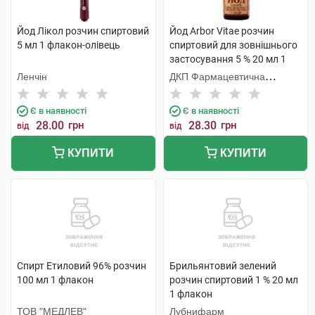
Йод Лікол розчин спиртовий
Йод Arbor Vitae розчин
5 мл 1 флакон-олівець
спиртовий для зовнішнього
застосування 5 % 20 мл 1
флакон
Ленчін
ДКП Фармацевтична
фабрика
Є в наявності
Є в наявності
28.00
грн
28.30
грн
від
від
КУПИТИ
КУПИТИ
Спирт Етиловий 96% розчин
Брильянтовий зелений
100 мл 1 флакон
розчин спиртовий 1 % 20 мл
1 флакон
ТОВ "МЕДЛЕВ"
Лубнифарм