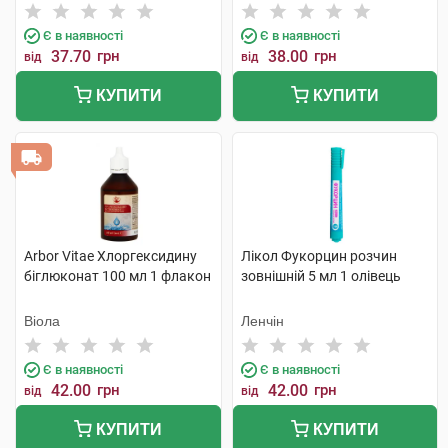
Є в наявності
Є в наявності
37.70
грн
38.00
грн
від
від
КУПИТИ
КУПИТИ
Arbor Vitae Хлоргексидину
Лікол Фукорцин розчин
біглюконат 100 мл 1 флакон
зовнішній 5 мл 1 олівець
Віола
Ленчін
Є в наявності
Є в наявності
42.00
грн
42.00
грн
від
від
КУПИТИ
КУПИТИ