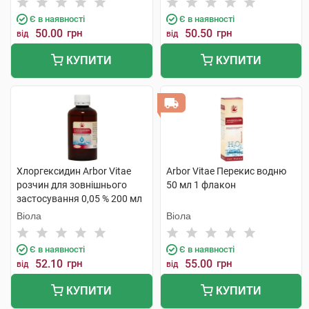
Є в наявності
Є в наявності
50.00
грн
50.50
грн
від
від
КУПИТИ
КУПИТИ
Хлоргексидин Arbor Vitae
Arbor Vitae Перекис водню
розчин для зовнішнього
50 мл 1 флакон
застосування 0,05 % 200 мл
1 флакон
Віола
Віола
Є в наявності
Є в наявності
52.10
грн
55.00
грн
від
від
КУПИТИ
КУПИТИ