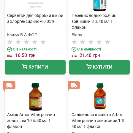
Серветки для обробки шкіри
Перекис водню розчин
з хлоргексидином 0,05%
зовнішній 3 % 40 мл 1
флакон
Кашук В.А.ФОП
Віола
Є в наявності
Є в наявності
16.50
грн
21.40
грн
від
від
КУПИТИ
КУПИТИ
Аміак Arbor Vitae розчин
Саліцилова кислота Arbor
зовнішній 10 % 40 мл 1
Vitae розчин спиртовий 1 %
флакон
40 мл 1 флакон