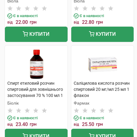
Віола
Віола
Є в наявності
Є в наявності
22.00
грн
22.80
грн
від
від
КУПИТИ
КУПИТИ
Спирт етиловий розчин
Саліцилова кислота розчин
спиртовий для зовнішнього
спиртовий 20 мг/мл 25 мл 1
застосування 70 % 100 мл 1
флакон
флакон
Біолік
Фармак
Є в наявності
Є в наявності
23.40
грн
25.50
грн
від
від
КУПИТИ
КУПИТИ