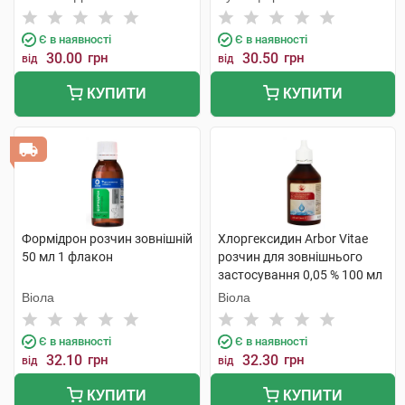
Є в наявності
Є в наявності
30.00
грн
30.50
грн
від
від
КУПИТИ
КУПИТИ
Формідрон розчин зовнішній
Хлоргексидин Arbor Vitae
50 мл 1 флакон
розчин для зовнішнього
застосування 0,05 % 100 мл
1 флакон
Віола
Віола
Є в наявності
Є в наявності
32.10
грн
32.30
грн
від
від
КУПИТИ
КУПИТИ