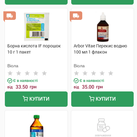
Борна кислота IF порошок
Arbor Vitae Перекис водню
10 г 1 пакет
100 мл 1 флакон
Віола
Віола
Є в наявності
Є в наявності
33.50
грн
35.00
грн
від
від
КУПИТИ
КУПИТИ