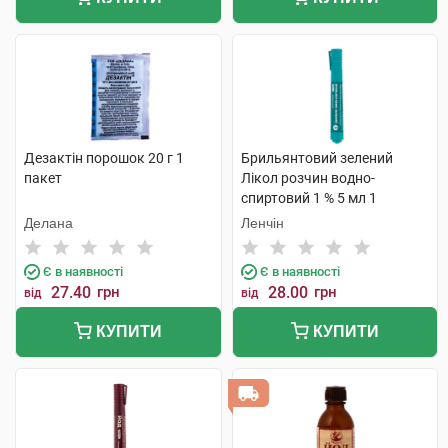
Дезактін порошок 20 г 1
Брильянтовий зелений
пакет
Лікол розчин водно-
спиртовий 1 % 5 мл 1
флакон-олівець
Делана
Ленчін
Є в наявності
Є в наявності
27.40
грн
28.00
грн
від
від
КУПИТИ
КУПИТИ