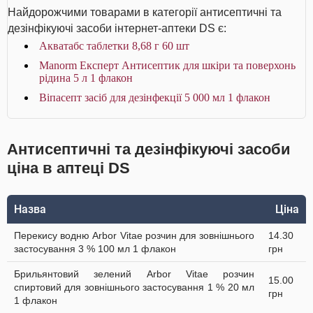
Найдорожчими товарами в категорії антисептичні та
дезінфікуючі засоби інтернет-аптеки DS є:
Акватабс таблетки 8,68 г 60 шт
Manorm Експерт Антисептик для шкіри та поверхонь
рідина 5 л 1 флакон
Віпасепт засіб для дезінфекції 5 000 мл 1 флакон
Антисептичні та дезінфікуючі засоби
ціна в аптеці DS
Назва
Ціна
Перекису водню Arbor Vitae розчин для зовнішнього
14.30
застосування 3 % 100 мл 1 флакон
грн
Брильянтовий зелений Arbor Vitae розчин
15.00
спиртовий для зовнішнього застосування 1 % 20 мл
грн
1 флакон