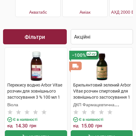
Акватабс
Аміак
Фільтри
x2-гу
−100%
Перекису водню Arbor Vitae
Брильянтовий зелений Arbor
розчин для зовнішнього
Vitae розчин спиртовий для
застосування 3 % 100 мл 1
зовнішнього застосування 1
флакон
% 20 мл 1 флакон
Віола
ДКП Фармацевтична
фабрика
Є в наявності
Є в наявності
14.30
грн
15.00
грн
від
від