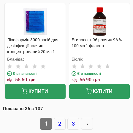
Лізоформін 3000 засіб для
Етилосепт 96 розчин 96 %
дезінфекції розчин
100 мл 1 флакон
концентрований 20 мл 1
пакет
Бланідас
Біолік
Є в наявності
Є в наявності
55.50
грн
56.90
грн
від
від
КУПИТИ
КУПИТИ
Показано
36
з
107
1
2
3
›