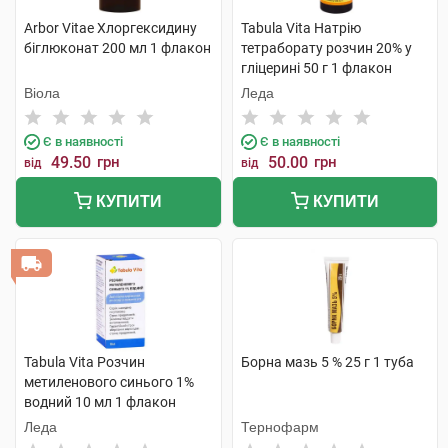
Arbor Vitae Хлоргексидину
Tabula Vita Натрію
біглюконат 200 мл 1 флакон
тетраборату розчин 20% у
гліцерині 50 г 1 флакон
Віола
Леда
Є в наявності
Є в наявності
49.50
грн
50.00
грн
від
від
КУПИТИ
КУПИТИ
Tabula Vita Розчин
Борна мазь 5 % 25 г 1 туба
метиленового синього 1%
водний 10 мл 1 флакон
Леда
Тернофарм