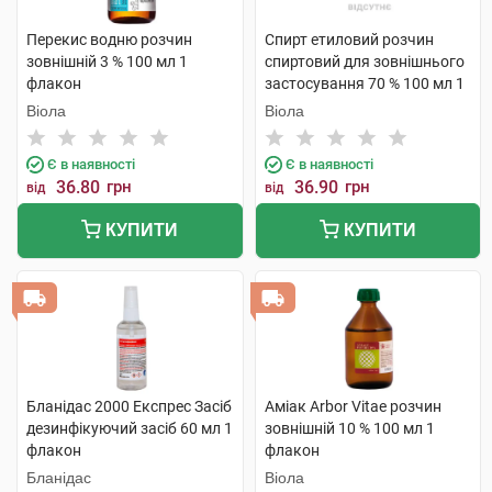
Перекис водню розчин
Спирт етиловий розчин
зовнішній 3 % 100 мл 1
спиртовий для зовнішнього
флакон
застосування 70 % 100 мл 1
флакон скляний
Віола
Віола
Є в наявності
Є в наявності
36.80
грн
36.90
грн
від
від
КУПИТИ
КУПИТИ
Бланідас 2000 Експрес Засіб
Аміак Arbor Vitae розчин
дезинфікуючий засіб 60 мл 1
зовнішній 10 % 100 мл 1
флакон
флакон
Бланідас
Віола