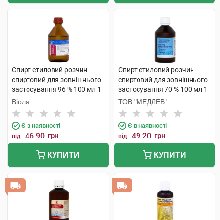
Спирт етиловий розчин
Спирт етиловий розчин
спиртовий для зовнішнього
спиртовий для зовнішнього
застосування 96 % 100 мл 1
застосування 70 % 100 мл 1
флакон скляний
флакон
Віола
ТОВ "МЕДЛЕВ"
Є в наявності
Є в наявності
46.90
грн
49.20
грн
від
від
КУПИТИ
КУПИТИ