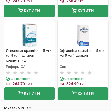
247.20
грн
256.40
грн
від
від
КУПИТИ
КУПИТИ
Левонекст краплі очні 5 мг/
Офтаквікс краплі очні 5 мг/
мл 5 мл 1 флакон-
мл 5 мл 1 флакон
крапельниця
Рафарм СА
Сантен
Є в наявності
Є в наявності
264.70
грн
324.90
грн
від
від
КУПИТИ
КУПИТИ
Показано
26
з
26