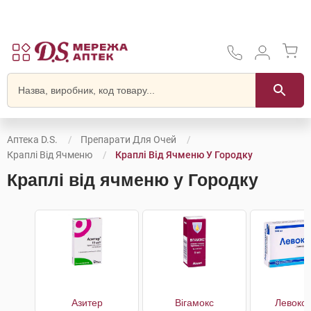
Аптека D.S.
Препарати Для Очей
Краплі Від Ячменю
Краплі Від Ячменю У Городку
Краплі від ячменю у Городку
Азитер
Вігамокс
Левокс