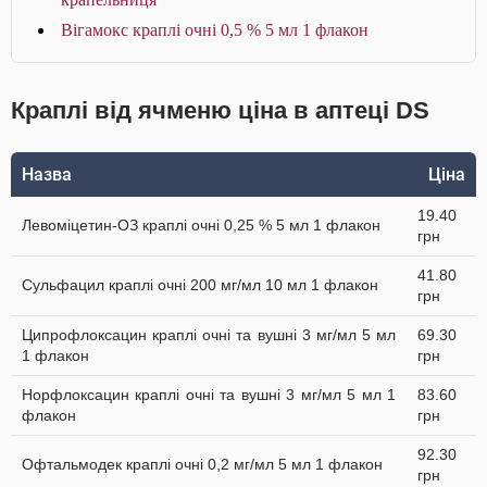
Вігамокс краплі очні 0,5 % 5 мл 1 флакон
Краплі від ячменю ціна в аптеці DS
Назва
Ціна
19.40
Левоміцетин-ОЗ краплі очні 0,25 % 5 мл 1 флакон
грн
41.80
Сульфацил краплі очні 200 мг/мл 10 мл 1 флакон
грн
Ципрофлоксацин краплі очні та вушні 3 мг/мл 5 мл
69.30
1 флакон
грн
Норфлоксацин краплі очні та вушні 3 мг/мл 5 мл 1
83.60
флакон
грн
92.30
Офтальмодек краплі очні 0,2 мг/мл 5 мл 1 флакон
грн