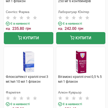
мл 1 флакон
250 мг 6 контейнерів
Сентісс Фарма
Лаборатуар Юнітер
Є в наявності
Є в наявності
235.80
грн
242.00
грн
від
від
КУПИТИ
КУПИТИ
ФлоксаНекст краплі очні 3
Вігамокс краплі очні 0,5 % 5
мг/мл 10 мл 1 флакон
мл 1 флакон
Фармігея
Алкон-Куврьор
Є в наявності
Є в наявності