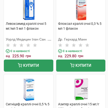
Левоксимед краплі очні 5
Флоксал краплі очні 0,3 % 5
мг/мл 5 мл 1 флакон
мл 1 флакон
Уорлд Медицин Ілач Сан. Ве
Др. Герхард Манн
Тідж
Є в наявності
Є в наявності
225.90
грн
229.80
грн
від
від
КУПИТИ
КУПИТИ
Сигніцеф краплі очні 0,5 % 5
Азитер краплі очні 15 мг/г