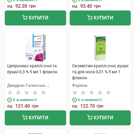
92.30
грн
93.40
грн
від
від
КУПИТИ
КУПИТИ
Ципронекс краплі очні та
Окомістин краплі очні, вушні
вушні 0,3 % 5 мл 1 флакон
та для носа 0,01 % 5 мл 1
флакон
Джадран-Галенські
Фармак
Лабораторій
Є в наявності
Є в наявності
121.40
грн
122.70
грн
від
від
КУПИТИ
КУПИТИ