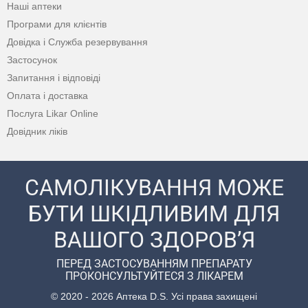
Наші аптеки
Програми для клієнтів
Довідка і Служба резервування
Застосунок
Запитання і відповіді
Оплата і доставка
Послуга Likar Online
Довідник ліків
САМОЛІКУВАННЯ МОЖЕ
БУТИ ШКІДЛИВИМ ДЛЯ
ВАШОГО ЗДОРОВ’Я
ПЕРЕД ЗАСТОСУВАННЯМ ПРЕПАРАТУ
ПРОКОНСУЛЬТУЙТЕСЯ З ЛІКАРЕМ
© 2020 - 2026 Аптека D.S. Усі права захищені