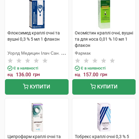
Флоксимед краплі очні та
Окомістин краплі очні, вушні
вушні 0,3 % 5 мл 1 флакон
та для носа 0,01 % 10 мл 1
флакон
Уорлд Медицин Ілач Сан. Ве
Фармак
Тідж
Є в наявності
Є в наявності
136.00
грн
157.00
грн
від
від
КУПИТИ
КУПИТИ
Ципрофарм краплі очні та
Тобрекс краплі очні 0,3 % 5