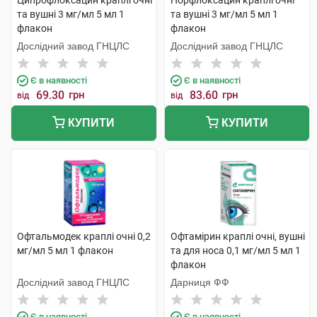
Ципрофлоксацин краплі очні
Норфлоксацин краплі очні
та вушні 3 мг/мл 5 мл 1
та вушні 3 мг/мл 5 мл 1
флакон
флакон
Дослідний завод ГНЦЛС
Дослідний завод ГНЦЛС
Є в наявності
Є в наявності
69.30
грн
83.60
грн
від
від
КУПИТИ
КУПИТИ
Офтальмодек краплі очні 0,2
Офтамірин краплі очні, вушні
мг/мл 5 мл 1 флакон
та для носа 0,1 мг/мл 5 мл 1
флакон
Дослідний завод ГНЦЛС
Дарниця ФФ
Є в наявності
Є в наявності