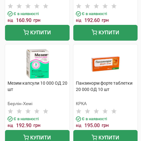
Є в наявності
Є в наявності
160.90
грн
192.60
грн
від
від
КУПИТИ
КУПИТИ
Мезим капсули 10 000 ОД 20
Панзинорм форте таблетки
шт
20 000 ОД 10 шт
Берлін-Хемі
КРКА
Є в наявності
Є в наявності
192.90
грн
195.00
грн
від
від
КУПИТИ
КУПИТИ