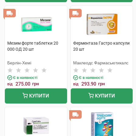
Мезим форте таблетки 20
Ферментаза Гастро капсули
000 ОД 20 шт
20 шт
Берлін-Хемі
Маклеодс Фармасьютикалс
Є в наявності
Є в наявності
275.00
грн
293.90
грн
від
від
КУПИТИ
КУПИТИ