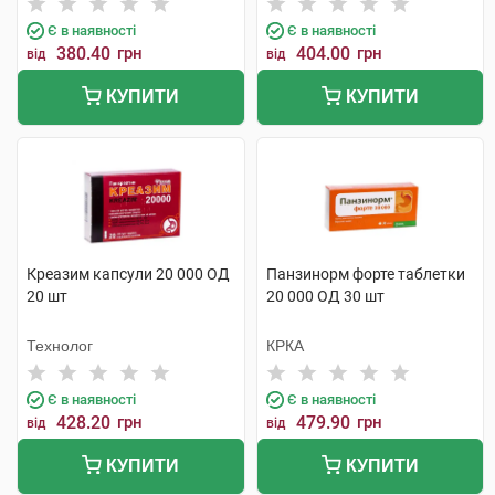
Є в наявності
Є в наявності
380.40
грн
404.00
грн
від
від
КУПИТИ
КУПИТИ
Креазим капсули 20 000 ОД
Панзинорм форте таблетки
20 шт
20 000 ОД 30 шт
Технолог
КРКА
Є в наявності
Є в наявності
428.20
грн
479.90
грн
від
від
КУПИТИ
КУПИТИ