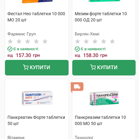
Фестал Нео таблетки 10 000
Мезим форте таблетки 10
МО 20 шт
000 ОД 20 шт
Фармекс Груп
Берлін-Хемі
Є в наявності
Є в наявності
157.30
грн
158.30
грн
від
від
КУПИТИ
КУПИТИ
Панкреатин Форте таблетки
Панкреазим таблетки 10
50 шт
000 МО 50 шт
Вітаміни
Технолог