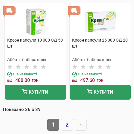
Креон капсули 10 000 ОД 50
Креон капсули 25 000 ОД 20
шт
шт
Абботт Лабораторіз
Абботт Лабораторіз
Є в наявності
Є в наявності
480.00
грн
497.60
грн
від
від
КУПИТИ
КУПИТИ
Показано
36
з
39
1
2
›