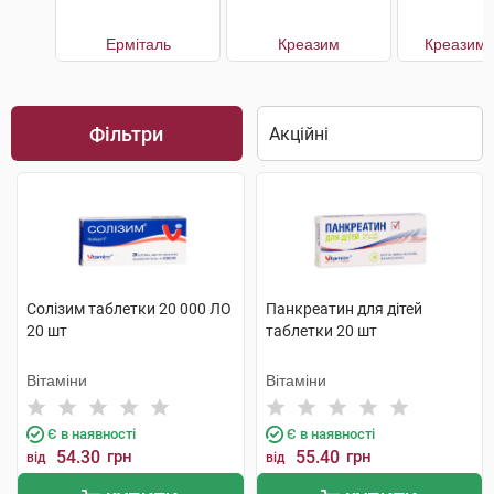
Ерміталь
Креазим
Креазим 
Фільтри
Солізим таблетки 20 000 ЛО
Панкреатин для дітей
20 шт
таблетки 20 шт
Вітаміни
Вітаміни
Є в наявності
Є в наявності
54.30
грн
55.40
грн
від
від