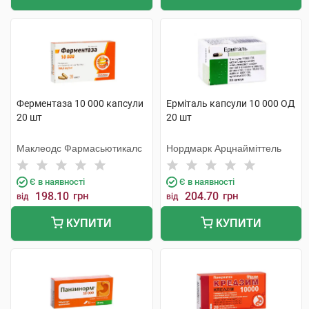
Ферментаза 10 000 капсули
Ерміталь капсули 10 000 ОД
20 шт
20 шт
Маклеодс Фармасьютикалс
Нордмарк Арцнайміттель
Є в наявності
Є в наявності
198.10
грн
204.70
грн
від
від
КУПИТИ
КУПИТИ