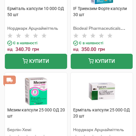
Ерміталь капсули 10 000 ОД
IF Триензим Форте капсули
50 шт
30 шт
Нордмарк Арцнайміттель
Biodeal Pharmaceuticals
Private Limited
Є в наявності
Є в наявності
340.70
грн
350.00
грн
від
від
КУПИТИ
КУПИТИ
Мезим капсули 25 000 ОД 20
Ерміталь капсули 25 000 ОД
шт
20 шт
Берлін-Хемі
Нордмарк Арцнайміттель