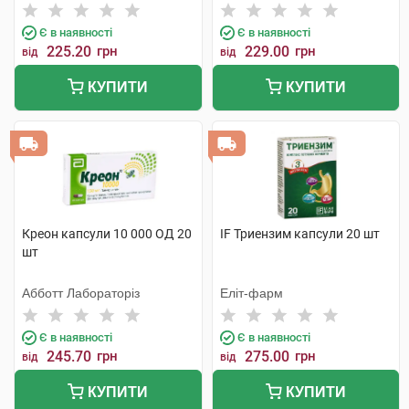
фабрика
Є в наявності
Є в наявності
225.20
грн
229.00
грн
від
від
КУПИТИ
КУПИТИ
Креон капсули 10 000 ОД 20
IF Триензим капсули 20 шт
шт
Абботт Лабораторіз
Еліт-фарм
Є в наявності
Є в наявності
245.70
грн
275.00
грн
від
від
КУПИТИ
КУПИТИ