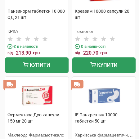
Панзинорм таблетки 10 000
Креазим 10000 капсули 20
ОД 21 шт
шт
КРКА
Технолог
Є в наявності
Є в наявності
213.90
грн
220.70
грн
від
від
КУПИТИ
КУПИТИ
Ферментаза Дуо капсули
IF Панкреатин 10000
150 мг 20 шт
таблетки 50 шт
Маклеодс Фармасьютикалс
Харківська фармацевтична