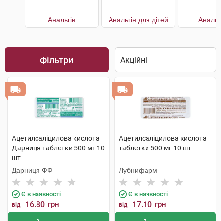
Анальгін
Анальгін для дітей
Аналь
Фільтри
Ацетилсаліцилова кислота
Ацетилсаліцилова кислота
Дарниця таблетки 500 мг 10
таблетки 500 мг 10 шт
шт
Дарниця ФФ
Лубнифарм
Є в наявності
Є в наявності
16.80
грн
17.10
грн
від
від