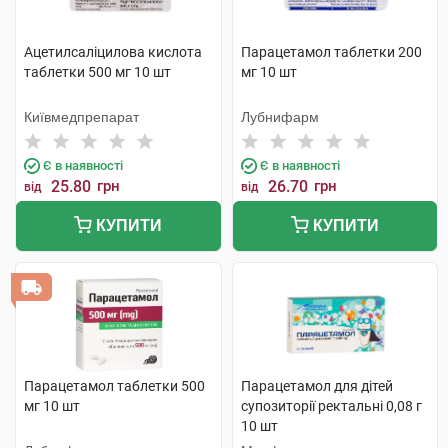
Ацетилсаліцилова кислота
Парацетамол таблетки 200
таблетки 500 мг 10 шт
мг 10 шт
Київмедпрепарат
Лубнифарм
Є в наявності
Є в наявності
25.80
грн
26.70
грн
від
від
КУПИТИ
КУПИТИ
Парацетамол таблетки 500
Парацетамол для дітей
мг 10 шт
супозиторії ректальні 0,08 г
10 шт