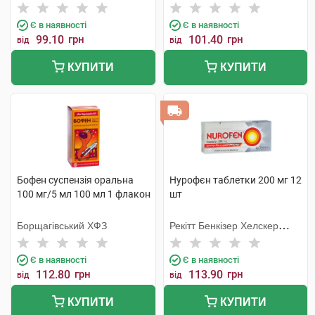
Є в наявності
Є в наявності
99.10
грн
101.40
грн
від
від
КУПИТИ
КУПИТИ
Бофен суспензія оральна
Нурофєн таблетки 200 мг 12
100 мг/5 мл 100 мл 1 флакон
шт
Борщагівський ХФЗ
Рекітт Бенкізер Хелскер
Інтернешнл
Є в наявності
Є в наявності
112.80
грн
113.90
грн
від
від
КУПИТИ
КУПИТИ