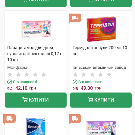
Парацетамол для дітей
Термідол капсули 200 мг 10
супозиторії ректальні 0,17 г
шт
10 шт
Монфарм
Київський вітамінний завод
Є в наявності
Є в наявності
42.10
грн
49.00
грн
від
від
КУПИТИ
КУПИТИ