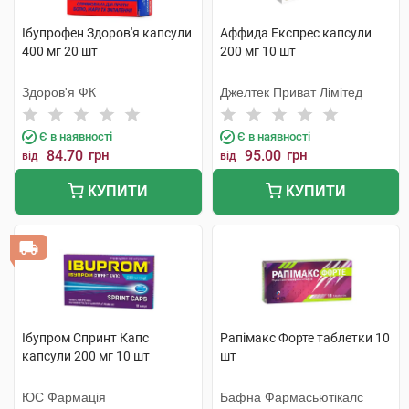
Ібупрофен Здоров'я капсули
Аффида Експрес капсули
400 мг 20 шт
200 мг 10 шт
Здоров'я ФК
Джелтек Приват Лімітед
Є в наявності
Є в наявності
84.70
грн
95.00
грн
від
від
КУПИТИ
КУПИТИ
Ібупром Спринт Капс
Рапімакс Форте таблетки 10
капсули 200 мг 10 шт
шт
ЮС Фармація
Бафна Фармасьютікалс