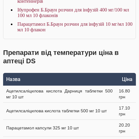
контейнерів
Ібупрофен Б.Браун розчин для інфузій 400 мг/100 мл
100 мл 10 флаконів
Парацетамол Б.Браун розчин для інфузій 10 мг/мл 100
мл 10 флакон
Препарати від температури ціна в
аптеці DS
Назва
Ціна
Ацетилсаліцилова кислота Дарниця таблетки 500
16.80
мг 10 шт
грн
17.10
Ацетилсаліцилова кислота таблетки 500 мг 10 шт
грн
20.20
Парацетамол капсули 325 мг 10 шт
грн