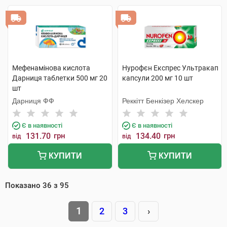
Мефенамінова кислота
Нурофєн Експрес Ультракап
Дарниця таблетки 500 мг 20
капсули 200 мг 10 шт
шт
Дарниця ФФ
Реккітт Бенкізер Хелскер
Є в наявності
Є в наявності
131.70
грн
134.40
грн
від
від
КУПИТИ
КУПИТИ
Показано
36
з
95
1
2
3
›