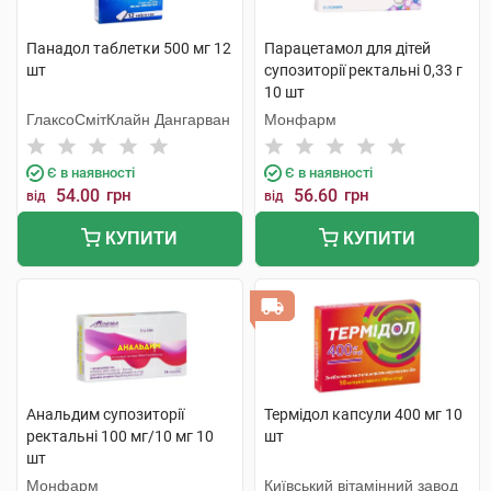
Панадол таблетки 500 мг 12
Парацетамол для дітей
шт
супозиторії ректальні 0,33 г
10 шт
ГлаксоСмітКлайн Дангарван
Монфарм
Є в наявності
Є в наявності
54.00
грн
56.60
грн
від
від
КУПИТИ
КУПИТИ
Анальдим супозиторії
Термідол капсули 400 мг 10
ректальні 100 мг/10 мг 10
шт
шт
Монфарм
Київський вітамінний завод