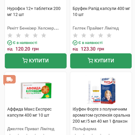
Нурофєн 12+ таблетки 200
Бруфен Рапід капсули 400 мг
мг 12 шт
10 шт
Рекітт Бенкізер Хелскер
Гелтек Прайвет Лімітед
Інтернешнл
Є в наявності
Є в наявності
120.20
грн
123.30
грн
від
від
КУПИТИ
КУПИТИ
Аффида Макс Експрес
Ібуфен Форте з полуничним
капсули 400 мг 10 шт
ароматом суспензія оральна
200 мг/5 мл 40 мл 1 флакон
Джелтек Приват Лімітед
Польфарма