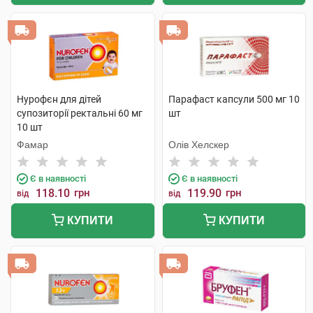
Нурофєн для дітей
Парафаст капсули 500 мг 10
супозиторії ректальні 60 мг
шт
10 шт
Фамар
Олів Хелскер
Є в наявності
Є в наявності
118.10
грн
119.90
грн
від
від
КУПИТИ
КУПИТИ