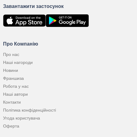
Завантажити застосунок
Про Компанію
Про нас
Наші нагороди
Новини
Франшиза
Робота у нас
Наші автори
Контакти
Політика конфіденційності
Угода користувача
Оферта