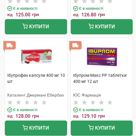
Є в наявності
Є в наявності
125.00
грн
126.80
грн
від
від
КУПИТИ
КУПИТИ
Ібупрофен капсули 400 мг 10
Ібупром Макс РР таблетки
шт
400 мг 12 шт
Каталент Джермані Ебербах
ЮС Фармація
Є в наявності
Є в наявності
128.00
грн
129.10
грн
від
від
КУПИТИ
КУПИТИ