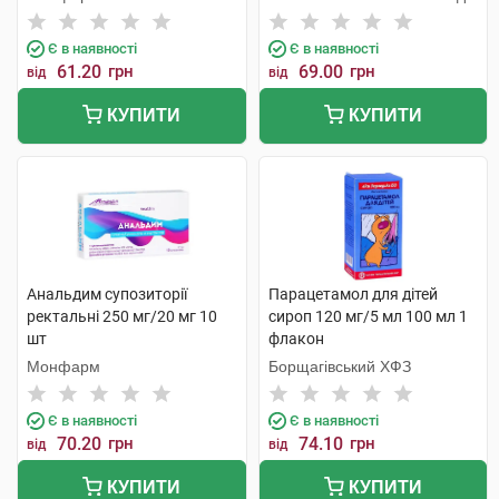
Є в наявності
Є в наявності
61.20
грн
69.00
грн
від
від
КУПИТИ
КУПИТИ
Анальдим супозиторії
Парацетамол для дітей
ректальні 250 мг/20 мг 10
сироп 120 мг/5 мл 100 мл 1
шт
флакон
Монфарм
Борщагівський ХФЗ
Є в наявності
Є в наявності
70.20
грн
74.10
грн
від
від
КУПИТИ
КУПИТИ