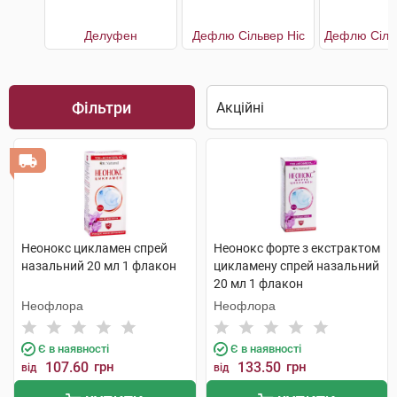
Делуфен
Дефлю Сільвер Ніс
Фільтри
Неонокс цикламен спрей
Неонокс форте з екстрактом
назальний 20 мл 1 флакон
цикламену спрей назальний
20 мл 1 флакон
Неофлора
Неофлора
Є в наявності
Є в наявності
107.60
грн
133.50
грн
від
від