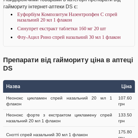
гаймориту інтернет-аптеки DS є:
Еуфорбіум Композитум Назентропфен С спрей
назальний 20 мл 1 флакон
Синупрет екстракт таблетки 160 мг 20 шт
Флу-Ацил Рино спрей назальний 30 мл 1 флакон
Препарати від гаймориту ціна в аптеці
DS
Назва
Ціна
Неонокс цикламен спрей назальний 20 мл 1
107.60
флакон
грн
Неонокс форте з екстрактом цикламену спрей
133.50
назальний 20 мл 1 флакон
грн
175.80
Снотті спрей назальний 30 мл 1 флакон
грн