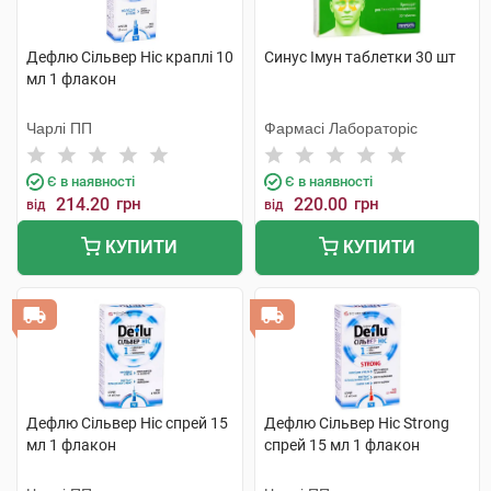
Дефлю Сільвер Ніс краплі 10
Синус Імун таблетки 30 шт
мл 1 флакон
Чарлі ПП
Фармасі Лабораторіс
Є в наявності
Є в наявності
214.20
грн
220.00
грн
від
від
КУПИТИ
КУПИТИ
Дефлю Сільвер Ніс спрей 15
Дефлю Сільвер Ніс Strong
мл 1 флакон
спрей 15 мл 1 флакон