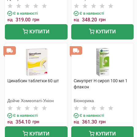
Є в наявності
Є в наявності
319.00
грн
348.20
грн
від
від
КУПИТИ
КУПИТИ
Цинабсин таблетки 60 шт
Синупрет Н сироп 100 мл 1
флакон
Дойче Хомеопаті-Уніон
Біонорика
Є в наявності
Є в наявності
354.10
грн
361.30
грн
від
від
КУПИТИ
КУПИТИ