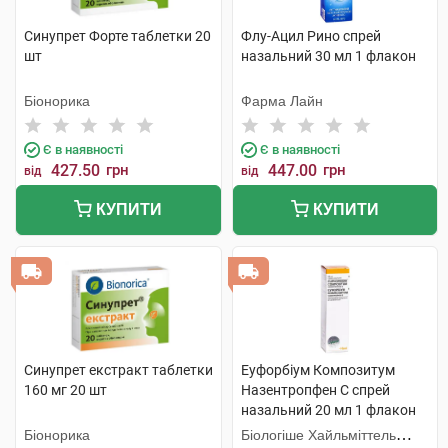
Синупрет Форте таблетки 20
Флу-Ацил Рино спрей
шт
назальний 30 мл 1 флакон
Біонорика
Фарма Лайн
Є в наявності
Є в наявності
427.50
грн
447.00
грн
від
від
КУПИТИ
КУПИТИ
Синупрет екстракт таблетки
Еуфорбіум Композитум
160 мг 20 шт
Назентропфен С спрей
назальний 20 мл 1 флакон
Біонорика
Біологіше Хайльміттель