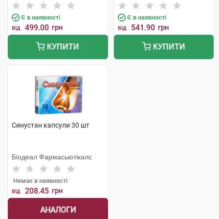
Хеель
Є в наявності
Є в наявності
499.00
грн
541.90
грн
від
від
КУПИТИ
КУПИТИ
Синустан капсули 30 шт
Біодеал Фармасьютікалс
Немає в наявності
208.45
грн
від
АНАЛОГИ