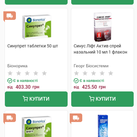
Синупрет таблетки 50 шт
Синус Ліфт Актив спрей
назальний 10 мл 1 флакон
Біонорика
Георг Біосистеми
Є в наявності
Є в наявності
403.30
грн
425.50
грн
від
від
КУПИТИ
КУПИТИ