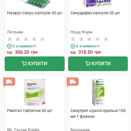
Назірус Синус капсули 30 шт
Синудафен капсули 30 шт
Ліктрави
Норд Фарм
Є в наявності
Є в наявності
306.20
грн
318.50
грн
від
від
КУПИТИ
КУПИТИ
Ринітал таблетки 60 шт
Синупрет краплі оральні 100
мл 1 флакон
Др. Густав Кляйн
Біонорика