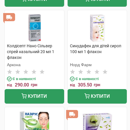
Колдісепт Нано Сільвер
Синудафен для дітей сироп
спрей назальний 20 мл 1
100 мл 1 флакон
флакон
Аркона
Норд Фарм
Є в наявності
Є в наявності
290.00
грн
305.50
грн
від
від
КУПИТИ
КУПИТИ