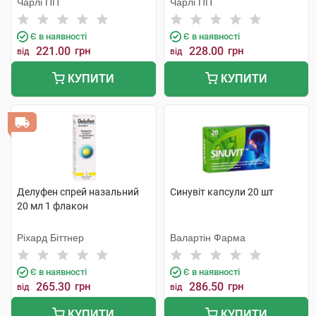
Чарлі ПП
Чарлі ПП
Є в наявності
Є в наявності
221.00
грн
228.00
грн
від
від
КУПИТИ
КУПИТИ
Делуфен спрей назальний
Синувіт капсули 20 шт
20 мл 1 флакон
Ріхард Біттнер
Валартін Фарма
Є в наявності
Є в наявності
265.30
грн
286.50
грн
від
від
КУПИТИ
КУПИТИ