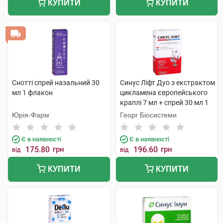
КУПИТИ
КУПИТИ
Снотті спрей назальний 30
Синус Ліфт Дуо з екстрактом
мл 1 флакон
цикламена європейського
краплі 7 мл + спрей 30 мл 1
комплект
Юрія-Фарм
Георг Біосистеми
Є в наявності
Є в наявності
175.80
грн
196.60
грн
від
від
КУПИТИ
КУПИТИ