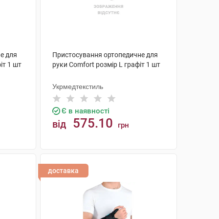
е для
Пристосування ортопедичне для
іт 1 шт
руки Comfort розмір L графіт 1 шт
Укрмедтекстиль
Є в наявності
575.10
від
грн
КУПИТИ
доставка