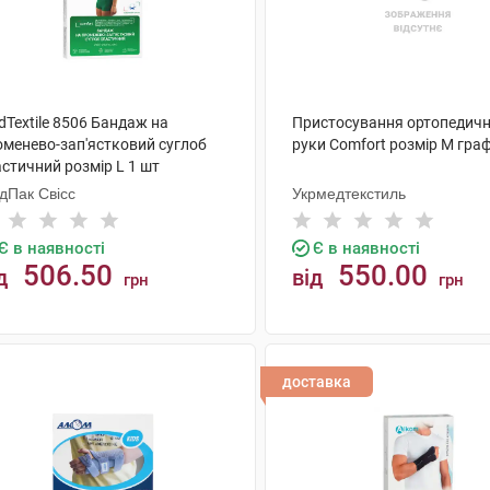
Textile 8506 Бандаж на
Пристосування ортопедичн
оменево-зап'ястковий суглоб
руки Comfort розмір M граф
стичний розмір L 1 шт
дПак Свісс
Укрмедтекстиль
Є в наявності
Є в наявності
506.50
550.00
д
від
грн
грн
КУПИТИ
КУПИТИ
доставка