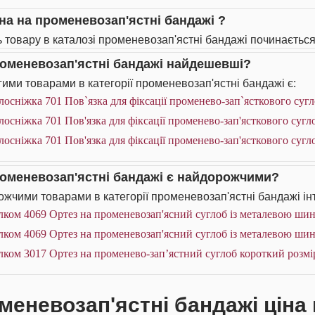
іна на променевозап'ястні бандажі ?
ь товару в каталозі променевозап'ястні бандажі починається 
роменевозап'ястні бандажі найдешевші?
ими товарами в категорії променевозап'ястні бандажі є:
лосніжка 701 Пов`язка для фіксації променево-зап`ясткового сугло
лосніжка 701 Пов'язка для фіксації променево-зап'ясткового сугло
лосніжка 701 Пов'язка для фіксації променево-зап'ясткового сугло
роменевозап'ястні бандажі є найдорожчими?
жчими товарами в категорії променевозап'ястні бандажі ін
лком 4069 Ортез на променевозап'ясний суглоб із металевою ши
ком 4069 Ортез на променевозап'ясний суглоб із металевою ши
ком 3017 Ортез на променево-зап’ястний суглоб короткий розмі
меневозап'ястні бандажі ціна 