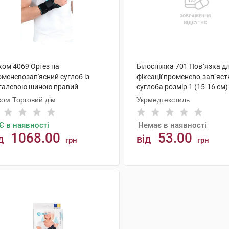
ком 4069 Ортез на
Білосніжка 701 Пов`язка д
меневозап'ясний суглоб із
фіксації променево-зап`яс
талевою шиною правий
суглоба розмір 1 (15-16 см)
іверсальний 1 шт
ком Торговий дім
Укрмедтекстиль
Є в наявності
Немає в наявності
1068.00
53.00
д
від
грн
грн
АНАЛОГИ
КУПИТИ