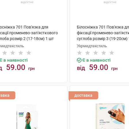
осніжка 701 Пов'язка для
Білосніжка 701 Пов'язка д
сації променево-зап'ясткового
фіксації променево-зап'яст
лоба розмір 2 (17-18см) 1 шт
суглоба розмір 3 (19-20см)
рмедтекстиль
Укрмедтекстиль
Є в наявності
Є в наявності
59.00
59.00
д
від
грн
грн
КУПИТИ
КУПИТИ
тавка
доставка