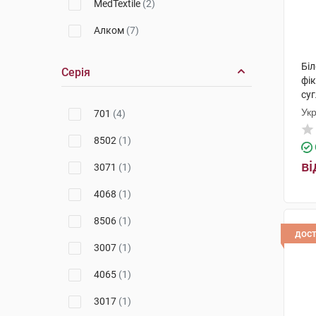
MedTextile
(2)
Алком
(7)
Біл
Серія
фік
суг
Ук
701
(4)
8502
(1)
ві
3071
(1)
4068
(1)
8506
(1)
дос
3007
(1)
4065
(1)
3017
(1)