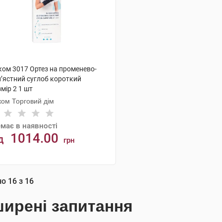
ком 3017 Ортез на променево-
п’ястний суглоб короткий
мір 2 1 шт
ком Торговий дім
має в наявності
1014.00
д
грн
АНАЛОГИ
но
16
з
16
ирені запитання