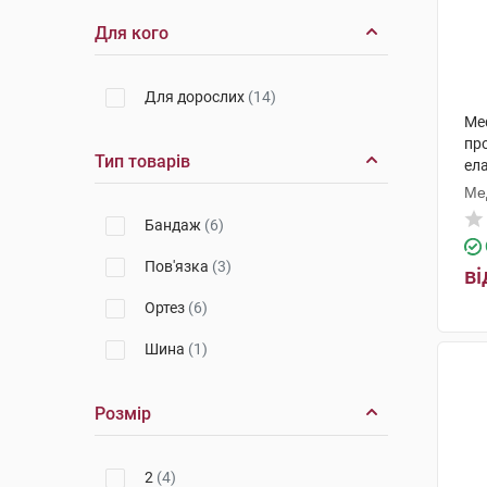
Для кого
Для дорослих
(14)
Med
пр
Тип товарів
ела
Ме
Бандаж
(6)
Пов'язка
(3)
ві
Ортез
(6)
Шина
(1)
Розмір
2
(4)