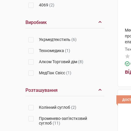
4069
(2)
Виробник
Med
пр
Укрмедтекстиль
(6)
ел
Те
Техномедика
(1)
Алком Торговий дім
(8)
ві
МедПак Свісс
(1)
Розташування
дос
Колінний суглоб
(2)
Променево-зап'ястковий
суглоб
(11)