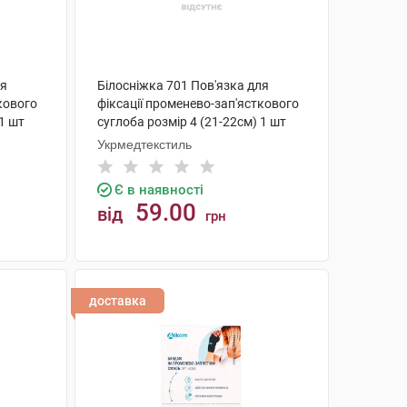
ля
Білосніжка 701 Пов'язка для
кового
фіксації променево-зап'ясткового
 1 шт
суглоба розмір 4 (21-22см) 1 шт
Укрмедтекстиль
Є в наявності
59.00
від
грн
КУПИТИ
доставка