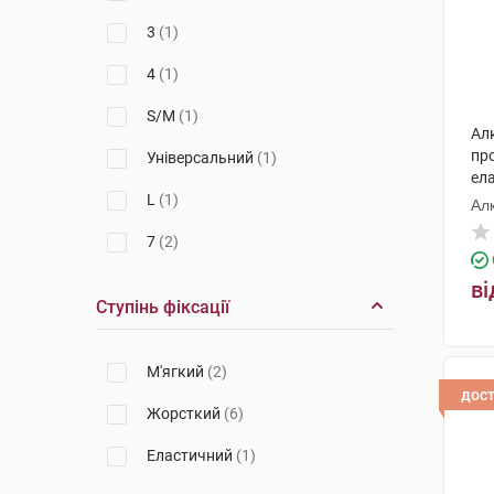
3
(1)
4
(1)
S/M
(1)
Ал
пр
Універсальний
(1)
ел
L
(1)
Ал
7
(2)
ві
Ступінь фіксації
М'ягкий
(2)
дос
Жорсткий
(6)
Еластичний
(1)