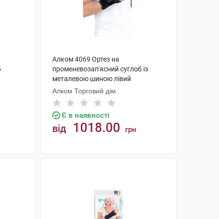
Алком 4069 Ортез на
б
променевозап'ясний суглоб із
металевою шиною лівий
універсальний 1 шт
Алком Торговий дім
Є в наявності
1018.00
від
грн
КУПИТИ