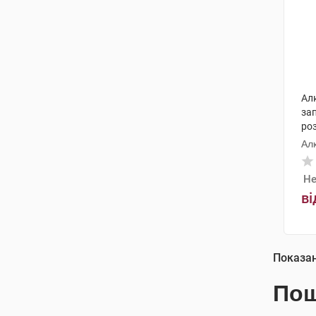
Ал
за
роз
Ал
Не
ві
Показа
Пош