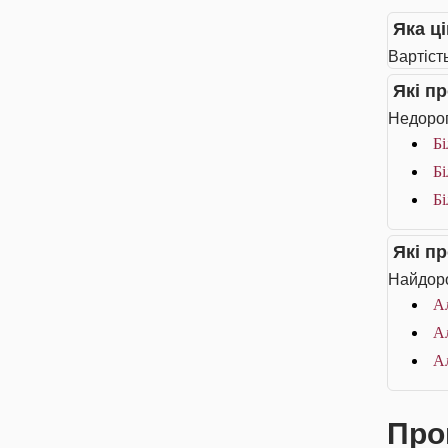
Яка ц
Вартіст
Які п
Недорог
Бі
Бі
Бі
Які п
Найдоро
А
Ал
Ал
Про