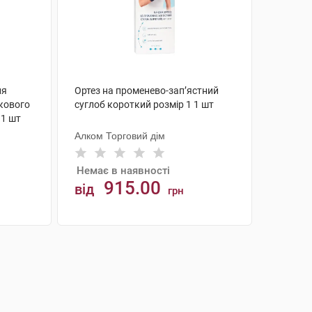
ля
Ортез на променево-зап’ястний
ткового
суглоб короткий розмір 1 1 шт
 1 шт
Алком Торговий дім
Немає в наявності
915.00
від
грн
АНАЛОГИ