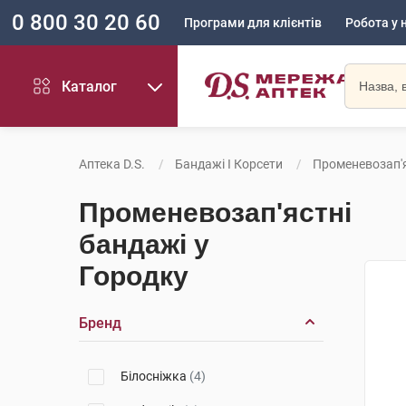
0 800 30 20 60
Програми для клієнтів
Робота у 
Каталог
Аптека D.S.
Бандажі І Корсети
Променевозап'я
Променевозап'ястні
бандажі у
Городку
Бренд
Білосніжка
(4)