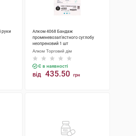
і руки
Алком 4068 Бандаж
променевозап'ястного суглобу
неопреновий 1 шт
Алком Торговий дім
Є в наявності
435.50
від
грн
КУПИТИ