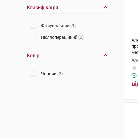
Класифікація
Фіксувальний
(9)
Післяопераційний
(2)
Ал
про
ме
Колір
ун
Ал
Чорний
(2)
ві