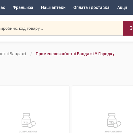
нас
Франшиза
Наші аптеки
Оплата і доставка
Акції
З
стні Бандажі
Променевозап'ястні Бандажі У Городку