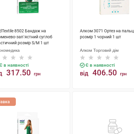
Textile 8502 Бандаж на
Алком 3071 Ортез на пальц
оменево-зап`ястний суглоб
розмір 1 чорний 1 шт
астичний розмір S/M 1 шт
хномедика
Алком Торговий дім
Є в наявності
Є в наявності
317.50
406.50
д
від
грн
грн
КУПИТИ
КУПИТИ
тавка