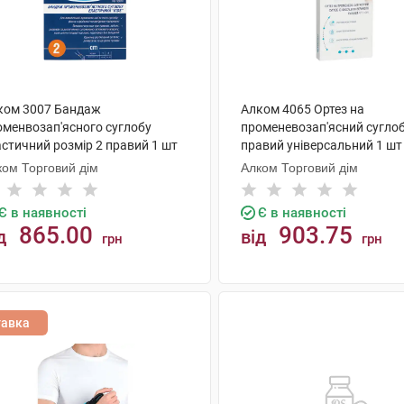
ком 3007 Бандаж
Алком 4065 Ортез на
оменвозап'ясного суглобу
променевозап'ясний сугло
астичний розмір 2 правий 1 шт
правий універсальний 1 шт
ком Торговий дім
Алком Торговий дім
Є в наявності
Є в наявності
865.00
903.75
д
від
грн
грн
КУПИТИ
КУПИТИ
тавка