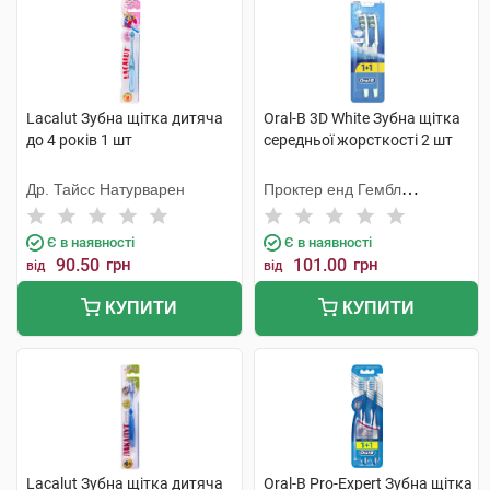
Lacalut Зубна щітка дитяча
Oral-B 3D White Зубна щітка
до 4 років 1 шт
середньої жорсткості 2 шт
Др. Тайсс Натурварен
Проктер енд Гембл
Меньюфекчурінг
Є в наявності
Є в наявності
90.50
грн
101.00
грн
від
від
КУПИТИ
КУПИТИ
Lacalut Зубна щітка дитяча
Oral-B Pro-Expert Зубна щітка