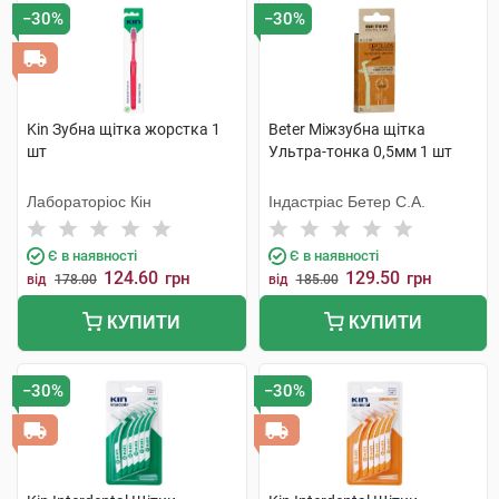
−30%
−30%
Kin Зубна щітка жорстка 1
Beter Міжзубна щітка
шт
Ультра-тонка 0,5мм 1 шт
Лабораторіос Кін
Індастріас Бетер С.А.
Є в наявності
Є в наявності
124.60
129.50
грн
грн
від
178.00
від
185.00
КУПИТИ
КУПИТИ
−30%
−30%