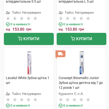
інтердентальна S 5 шт
інтердентальна L 5 шт
Др. Тайсс Натурварен
Др. Тайсс Натурварен
Є в наявності
Є в наявності
153.80
грн
153.80
грн
від
від
КУПИТИ
КУПИТИ
Lacalut White Зубна щітка 1
Curasept Biosmalto Junior
шт
Зубна щітка дитяча від 7 до
12 років 1 шт
Др. Тайсс Натурварен
Курасепт С.п.А.
Є в наявності
Є в наявності