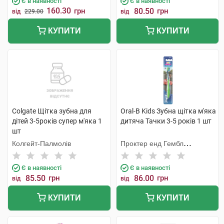
Є в наявності
Є в наявності
160.30
грн
80.50
грн
від
229.00
від
КУПИТИ
КУПИТИ
Colgate Щітка зубна для
Oral-B Kids Зубна щітка м'яка
дітей 3-5років супер м'яка 1
дитяча Тачки 3-5 років 1 шт
шт
Колгейт-Палмолів
Проктер енд Гембл
Меньюфекчурінг
Є в наявності
Є в наявності
85.50
грн
86.00
грн
від
від
КУПИТИ
КУПИТИ