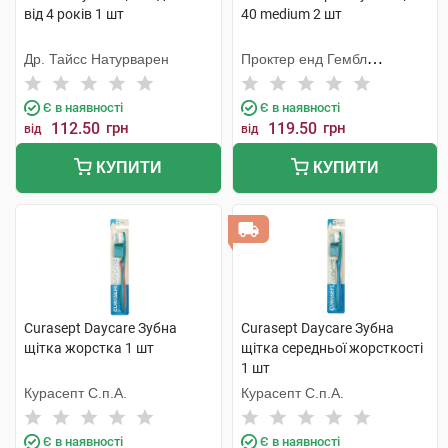
від 4 років 1 шт
40 medium 2 шт
Др. Тайсс Натурварен
Проктер енд Гембл
Меньюфекчурінг
Є в наявності
Є в наявності
112.50
грн
119.50
грн
від
від
КУПИТИ
КУПИТИ
Curasept Daycare Зубна
Curasept Daycare Зубна
щітка жорстка 1 шт
щітка середньої жорсткості
1 шт
Курасепт С.п.А.
Курасепт С.п.А.
Є в наявності
Є в наявності