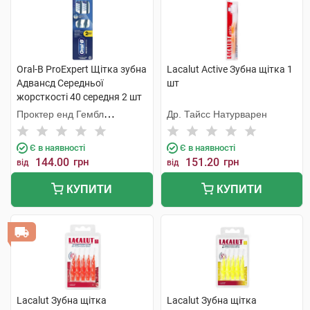
Oral-B ProExpert Щiтка зубна
Lacalut Active Зубна щітка 1
Адвансд Середньої
шт
жорсткості 40 середня 2 шт
Проктер енд Гембл
Др. Тайсс Натурварен
Меньюфекчурінг
Є в наявності
Є в наявності
144.00
грн
151.20
грн
від
від
КУПИТИ
КУПИТИ
Lacalut Зубна щітка
Lacalut Зубна щітка