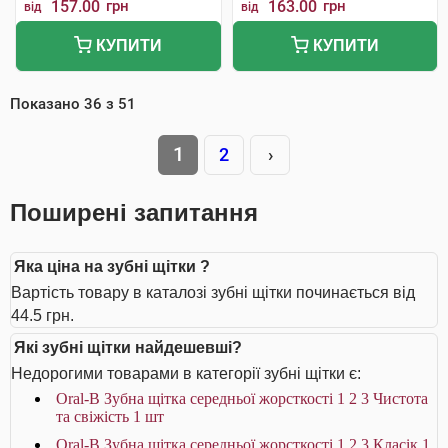
157.00
грн
163.00
грн
від
від
КУПИТИ
КУПИТИ
Показано
36
з
51
1
2
›
Поширені запитання
Яка ціна на зубні щітки ?
Вартість товару в каталозі зубні щітки починається від
44.5 грн.
Які зубні щітки найдешевші?
Недорогими товарами в категорії зубні щітки є:
Oral-B Зубна щітка середньої жорсткості 1 2 3 Чистота
та свіжість 1 шт
Oral-B Зубна щітка середньої жорсткості 1 2 3 Класік 1