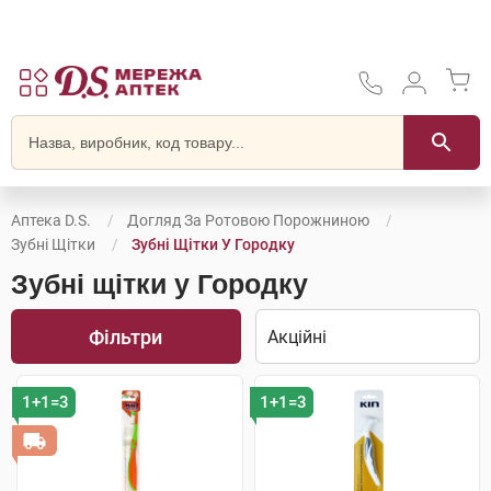
Аптека D.S.
Догляд За Ротовою Порожниною
Зубні Щітки
Зубні Щітки У Городку
Зубні щітки у Городку
Фільтри
1+1=3
1+1=3