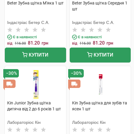
Beter Зубна щітка М'яка 1 шт
Beter Зубна щітка Середня 1
шт
Індастріас Бетер С.А.
Індастріас Бетер С.А.
Є в наявності
Є в наявності
81.20
81.20
грн
грн
від
116.00
від
116.00
КУПИТИ
КУПИТИ
−30%
−30%
Kin Junior Зубна щітка
Kin Зубна щітка для зубів та
дитяча від 2 до 6 років 1 шт
ясен 1 шт
Лабораторіос Кін
Лабораторіос Кін