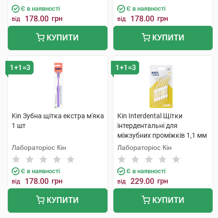
Є в наявності
Є в наявності
178.00
грн
178.00
грн
від
від
КУПИТИ
КУПИТИ
1+1=3
1+1=3
Kin Зубна щітка екстра м'яка
Kin Interdental Щітки
1 шт
інтердентальні для
міжзубних проміжків 1,1 мм
6 шт
Лабораторіос Кін
Лабораторіос Кін
Є в наявності
Є в наявності
178.00
грн
229.00
грн
від
від
КУПИТИ
КУПИТИ