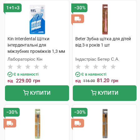
1+1=3
−30%
Kin Interdental Щітки
Beter Зубна щітка для дітей
інтердентальні для
від 3-х років 1 шт
міжзубних проміжків 1,3 мм
6 шт
Лабораторіос Кін
Індастріас Бетер С.А.
Є в наявності
Є в наявності
81.20
229.00
грн
грн
від
від
116.00
КУПИТИ
КУПИТИ
−30%
−30%