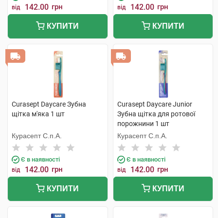
142.00
грн
142.00
грн
від
від
КУПИТИ
КУПИТИ
Curasept Daycare Зубна
Curasept Daycare Junior
щітка м'яка 1 шт
Зубна щітка для ротової
порожнини 1 шт
Курасепт С.п.А.
Курасепт С.п.А.
Є в наявності
Є в наявності
142.00
грн
142.00
грн
від
від
КУПИТИ
КУПИТИ