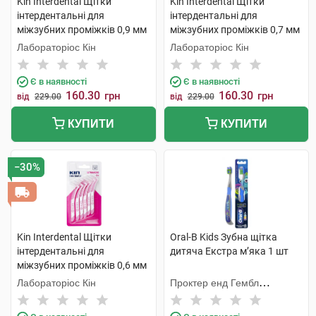
Kin Interdental Щітки
Kin Interdental Щітки
інтердентальні для
інтердентальні для
міжзубних проміжків 0,9 мм
міжзубних проміжків 0,7 мм
6 шт
6 шт
Лабораторіос Кін
Лабораторіос Кін
Є в наявності
Є в наявності
160.30
160.30
грн
грн
від
229.00
від
229.00
КУПИТИ
КУПИТИ
−30%
Kin Interdental Щітки
Oral-B Kids Зубна щітка
інтердентальні для
дитяча Екстра м’яка 1 шт
міжзубних проміжків 0,6 мм
6 шт
Лабораторіос Кін
Проктер енд Гембл
Меньюфекчурінг