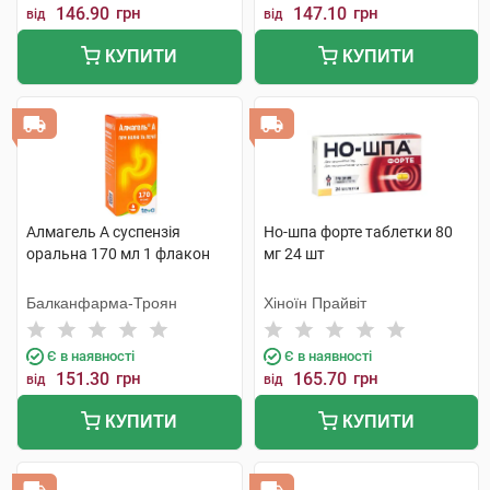
146.90
грн
147.10
грн
від
від
КУПИТИ
КУПИТИ
Алмагель А суспензія
Но-шпа форте таблетки 80
оральна 170 мл 1 флакон
мг 24 шт
Балканфарма-Троян
Хіноїн Прайвіт
Є в наявності
Є в наявності
151.30
грн
165.70
грн
від
від
КУПИТИ
КУПИТИ