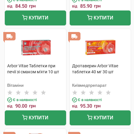
84.50
грн
85.90
грн
від
від
КУПИТИ
КУПИТИ
Arbor Vitae Таблетки при
Дротаверин Arbor Vitae
печії зі смаком м'яти 10 шт
таблетки 40 мг 30 шт
Вітаміни
Київмедпрепарат
Є в наявності
Є в наявності
90.00
грн
95.30
грн
від
від
КУПИТИ
КУПИТИ