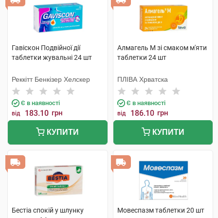
Гавіскон Подвійної дії
Алмагель М зі смаком м'яти
таблетки жувальні 24 шт
таблетки 24 шт
Реккітт Бенкізер Хелскер
ПЛІВА Хрватска
Є в наявності
Є в наявності
183.10
грн
186.10
грн
від
від
КУПИТИ
КУПИТИ
Бестіа спокій у шлунку
Мовеспазм таблетки 20 шт