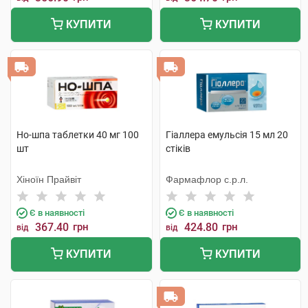
КУПИТИ
КУПИТИ
Но-шпа таблетки 40 мг 100
Гіаллера емульсія 15 мл 20
шт
стіків
Хіноїн Прайвіт
Фармафлор с.р.л.
Є в наявності
Є в наявності
367.40
грн
424.80
грн
від
від
КУПИТИ
КУПИТИ