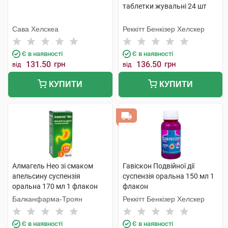
таблетки жувальні 24 шт
Сава Хелскеа
Реккітт Бенкізер Хелскер
Є в наявності
Є в наявності
131.50
грн
136.50
грн
від
від
КУПИТИ
КУПИТИ
Алмагель Нео зі смаком
Гавіскон Подвійної дії
апельсину суспензія
суспензія оральна 150 мл 1
оральна 170 мл 1 флакон
флакон
Балканфарма-Троян
Реккітт Бенкізер Хелскер
Є в наявності
Є в наявності