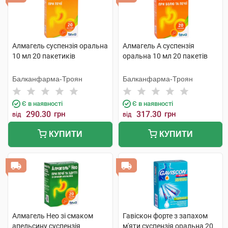
Алмагель суспензія оральна
Алмагель А суспензія
10 мл 20 пакетиків
оральна 10 мл 20 пакетів
Балканфарма-Троян
Балканфарма-Троян
Є в наявності
Є в наявності
290.30
грн
317.30
грн
від
від
КУПИТИ
КУПИТИ
Алмагель Нео зі смаком
Гавіскон форте з запахом
апельсину суспензія
м'яти суспензія оральна 20