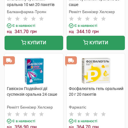
оральна 10 мл 20 пакетів
саше
Балканфарма-Троян
Реккітт Бенкізер Хелскер
Є в наявності
Є в наявності
341.70
грн
344.10
грн
від
від
КУПИТИ
КУПИТИ
Гавіскон Подвійної дії
Фосфалюгель гель оральний
суспензія оральна 24 саше
20 г 20 пакетів
Реккітт Бенкізер Хелскер
Фарматіс
Є в наявності
Є в наявності
356.90
грн
364.70
грн
від
від