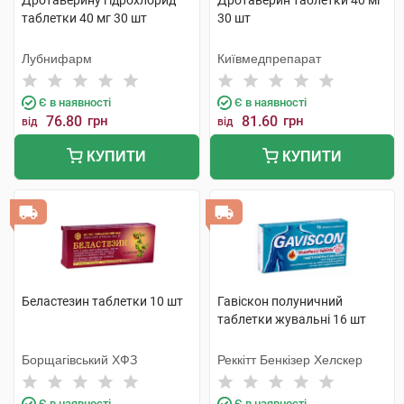
Дротаверину гідрохлорид
Дротаверин таблетки 40 мг
таблетки 40 мг 30 шт
30 шт
Лубнифарм
Київмедпрепарат
Є в наявності
Є в наявності
76.80
грн
81.60
грн
від
від
КУПИТИ
КУПИТИ
Беластезин таблетки 10 шт
Гавіскон полуничний
таблетки жувальні 16 шт
Борщагівський ХФЗ
Реккітт Бенкізер Хелскер
Є в наявності
Є в наявності