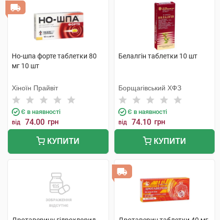
Но-шпа форте таблетки 80
Белалгін таблетки 10 шт
мг 10 шт
Хіноїн Прайвіт
Борщагівський ХФЗ
Є в наявності
Є в наявності
74.00
грн
74.10
грн
від
від
КУПИТИ
КУПИТИ