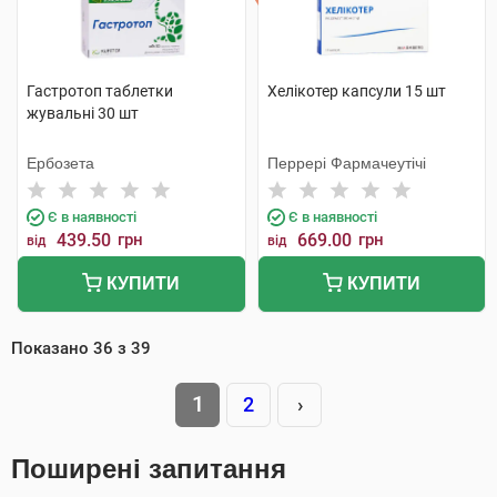
Гастротоп таблетки
Хелікотер капсули 15 шт
жувальні 30 шт
Ербозета
Перрері Фармачеутічі
Є в наявності
Є в наявності
439.50
грн
669.00
грн
від
від
КУПИТИ
КУПИТИ
Показано
36
з
39
1
2
›
Поширені запитання