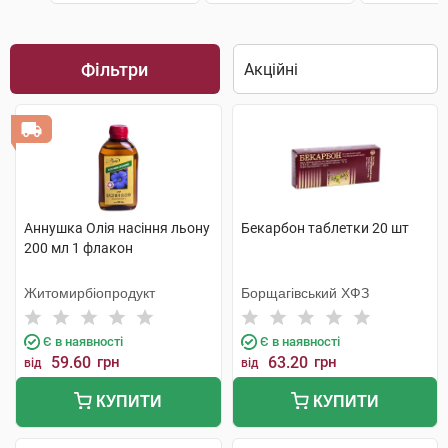
Фільтри
Аннушка Олія насіння льону
Бекарбон таблетки 20 шт
200 мл 1 флакон
Житомирбіопродукт
Борщагівський ХФЗ
Є в наявності
Є в наявності
59.60
грн
63.20
грн
від
від
КУПИТИ
КУПИТИ