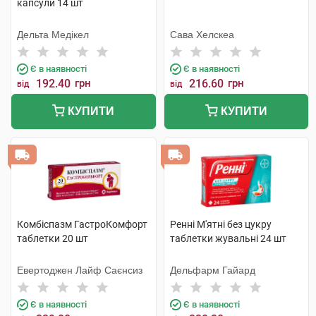
капсули 14 шт
Дельта Медікел
Сава Хелскеа
Є в наявності
Є в наявності
192.40
грн
216.60
грн
від
від
КУПИТИ
КУПИТИ
Комбіспазм ГастроКомфорт
Ренні М'ятні без цукру
таблетки 20 шт
таблетки жувальні 24 шт
Евертоджен Лайф Саєнсиз
Дельфарм Гайард
Є в наявності
Є в наявності