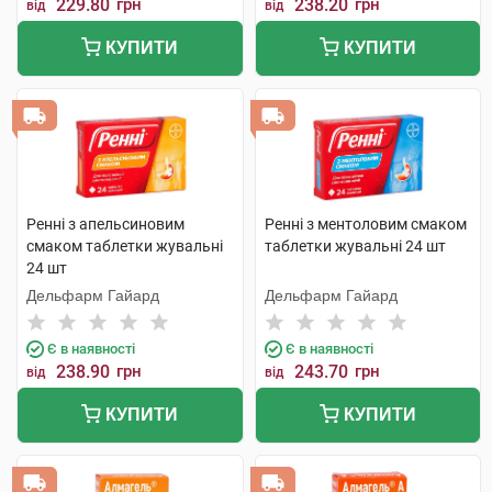
229.80
грн
238.20
грн
від
від
КУПИТИ
КУПИТИ
Ренні з апельсиновим
Ренні з ментоловим смаком
смаком таблетки жувальні
таблетки жувальні 24 шт
24 шт
Дельфарм Гайард
Дельфарм Гайард
Є в наявності
Є в наявності
238.90
грн
243.70
грн
від
від
КУПИТИ
КУПИТИ