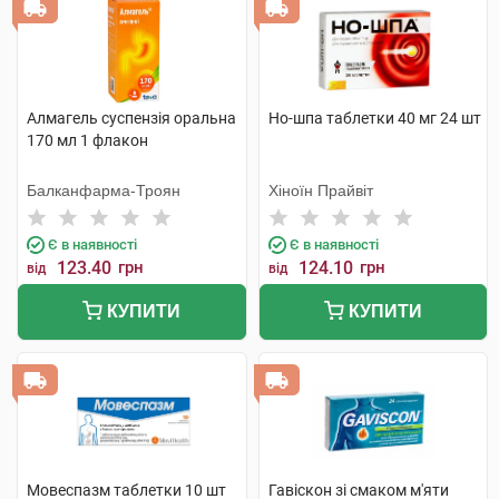
Алмагель суспензія оральна
Но-шпа таблетки 40 мг 24 шт
170 мл 1 флакон
Балканфарма-Троян
Хіноїн Прайвіт
Є в наявності
Є в наявності
123.40
грн
124.10
грн
від
від
КУПИТИ
КУПИТИ
Мовеспазм таблетки 10 шт
Гавіскон зі смаком м'яти