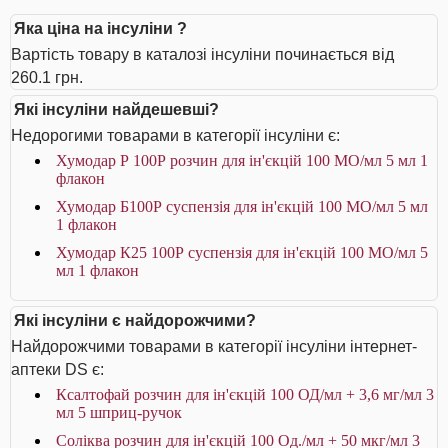
Яка ціна на інсуліни ?
Вартість товару в каталозі інсуліни починається від
260.1 грн.
Які інсуліни найдешевші?
Недорогими товарами в категорії інсуліни є:
Хумодар Р 100Р розчин для ін'єкцій 100 МО/мл 5 мл 1
флакон
Хумодар Б100Р суспензія для ін'єкцій 100 МО/мл 5 мл
1 флакон
Хумодар К25 100Р суспензія для ін'єкцій 100 МО/мл 5
мл 1 флакон
Які інсуліни є найдорожчими?
Найдорожчими товарами в категорії інсуліни інтернет-
аптеки DS є:
Ксалтофай розчин для ін'єкцій 100 ОД/мл + 3,6 мг/мл 3
мл 5 шприц-ручок
Соліква розчин для ін'єкцій 100 Од./мл + 50 мкг/мл 3