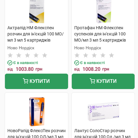
Актрапід HM Флекспен
Протафан НМ Флекспен
розчин для ін'єкцій 100 МО/
суспензія для ін'єкцій 100
мл 3 мл 5 картриджів
МО/мл 3 мл 5 картриджів
Ново Нордіск
Ново Нордіск
Є в наявності
Є в наявності
1003.80
грн
1008.20
грн
від
від
КУПИТИ
КУПИТИ
НовоРапід ФлексПен розчин
Лантус СолоСтар розчин
для ін'єкцій 100 ОД/мл 3 мл
для ін'єкцій 100 Од./мл 3 мл