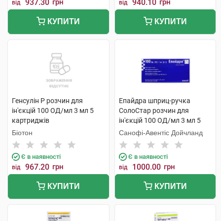
937.30
грн
940.10
грн
від
від
КУПИТИ
КУПИТИ
Генсулін Р розчин для
Епайдра шприц-ручка
ін'єкцій 100 ОД/мл 3 мл 5
СолоСтар розчин для
картриджів
ін'єкцій 100 ОД/мл 3 мл 5
шприц
Біотон
Санофі-Авентіс Дойчланд
Є в наявності
Є в наявності
967.20
грн
1000.00
грн
від
від
КУПИТИ
КУПИТИ