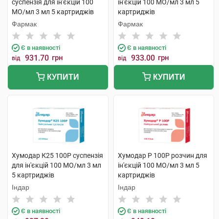
суспензія для ін'єкцій 100
ін'єкцій 100 МО/мл 3 мл 5
МО/мл 3 мл 5 картриджів
картриджів
Фармак
Фармак
Є в наявності
Є в наявності
931.70
грн
933.00
грн
від
від
КУПИТИ
КУПИТИ
Хумодар К25 100Р суспензія
Хумодар Р 100Р розчин для
для ін'єкцій 100 МО/мл 3 мл
ін'єкцій 100 МО/мл 3 мл 5
5 картриджів
картриджів
Індар
Індар
Є в наявності
Є в наявності