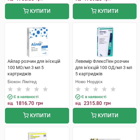
КУПИТИ
КУПИТИ
Айлар розчин для ін'єкцій
Левемір ФлексПен розчин
100 МО/мл 3 мл 5
для ін'єкцій 100 ОД/мл 3 мл
картриджів
5 картриджів
Біокон Лімітед
Ново Нордіск
Є в наявності
Є в наявності
1816.70
грн
2315.80
грн
від
від
КУПИТИ
КУПИТИ