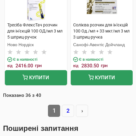
Тресіба ФлексТач розчин
Соліква розчин для ін'єкцій
для ін'єкцій 100 ОД/мл 3 мл
100 Од./мл + 33 мкг/мл 3 мл
5 шприц-ручок
3 шприц-ручка
Ново Нордіск
Санофі-Авентіс Дойчланд
Є в наявності
Є в наявності
2416.00
грн
2830.50
грн
від
від
КУПИТИ
КУПИТИ
Показано
36
з
40
1
2
›
Поширені запитання