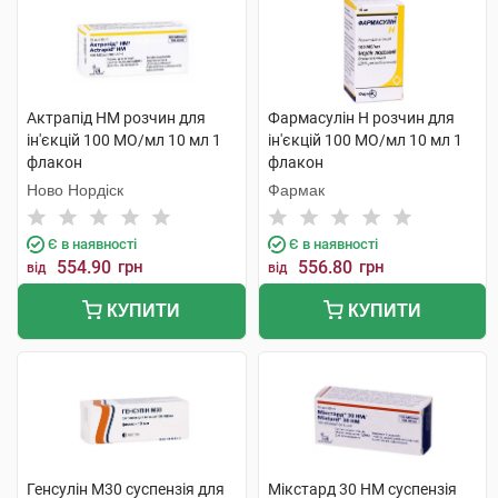
Актрапід НМ розчин для
Фармасулін H розчин для
ін'єкцій 100 МО/мл 10 мл 1
ін'єкцій 100 МО/мл 10 мл 1
флакон
флакон
Ново Нордіск
Фармак
Є в наявності
Є в наявності
554.90
грн
556.80
грн
від
від
КУПИТИ
КУПИТИ
Генсулін М30 суспензія для
Мікстард 30 НМ суспензія