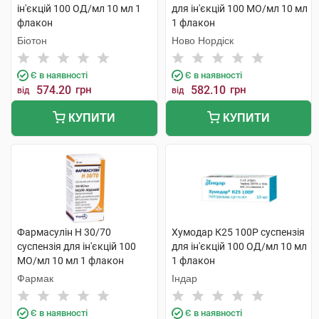
ін'єкцій 100 ОД/мл 10 мл 1
для ін'єкцій 100 МО/мл 10 мл
флакон
1 флакон
Біотон
Ново Нордіск
Є в наявності
Є в наявності
574.20
грн
582.10
грн
від
від
КУПИТИ
КУПИТИ
Фармасулін H 30/70
Хумодар К25 100Р суспензія
суспензія для ін'єкцій 100
для ін'єкцій 100 ОД/мл 10 мл
МО/мл 10 мл 1 флакон
1 флакон
Фармак
Індар
Є в наявності
Є в наявності