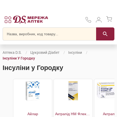
Аптека D.S.
Цукровий Діабет
Інсуліни
Інсуліни У Городку
Інсуліни у Городку
Айлар
Актрапід HM Флекспен
Актрапі