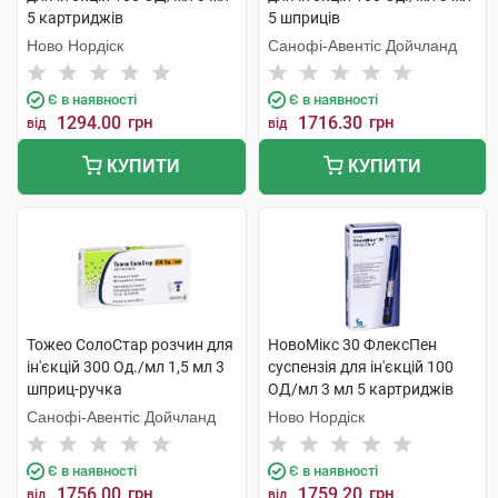
5 картриджів
5 шприців
Ново Нордіск
Санофі-Авентіс Дойчланд
Є в наявності
Є в наявності
1294.00
грн
1716.30
грн
від
від
КУПИТИ
КУПИТИ
Тожео СолоСтар розчин для
НовоМікс 30 ФлексПен
ін'єкцій 300 Од./мл 1,5 мл 3
суспензія для ін'єкцій 100
шприц-ручка
ОД/мл 3 мл 5 картриджів
Санофі-Авентіс Дойчланд
Ново Нордіск
Є в наявності
Є в наявності
1756.00
грн
1759.20
грн
від
від