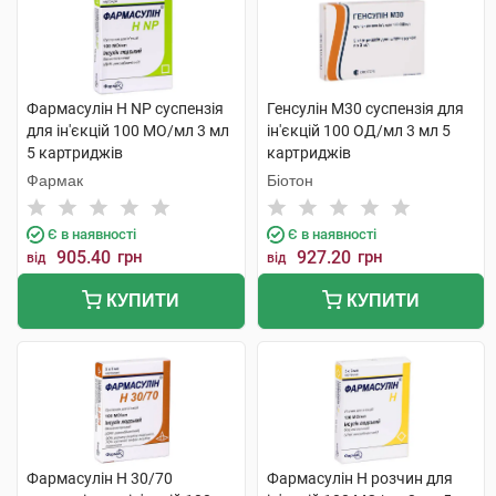
Фармасулін H NP суспензія
Генсулін М30 суспензія для
для ін'єкцій 100 МО/мл 3 мл
ін'єкцій 100 ОД/мл 3 мл 5
5 картриджів
картриджів
Фармак
Біотон
Є в наявності
Є в наявності
905.40
грн
927.20
грн
від
від
КУПИТИ
КУПИТИ
Фармасулін Н 30/70
Фармасулін H розчин для