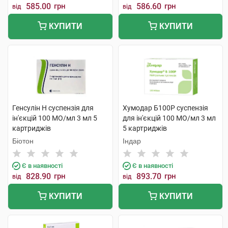
585.00
грн
586.60
грн
від
від
КУПИТИ
КУПИТИ
Генсулін Н суспензія для
Хумодар Б100Р суспензія
ін'єкцій 100 МО/мл 3 мл 5
для ін'єкцій 100 МО/мл 3 мл
картриджів
5 картриджів
Біотон
Індар
Є в наявності
Є в наявності
828.90
грн
893.70
грн
від
від
КУПИТИ
КУПИТИ