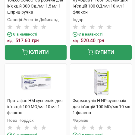
Тожео СолоСтар розчин для
Хумодар Р 100Р розчин для
ін'єкцій 300 Од./мл 1,5 мл 1
ін'єкцій 100 ОД/мл 10 мл 1
шприц-ручка
флакон
Санофі-Авентіс Дойчланд
Індар
Є в наявності
Є в наявності
517.60
грн
520.40
грн
від
від
КУПИТИ
КУПИТИ
Протафан НМ суспензія для
Фармасулін H NP суспензія
ін'єкцій 100 МО/мл 10 мл 1
для ін'єкцій 100 МО/мл 10 мл
флакон
1 флакон
Ново Нордіск
Фармак
Є в наявності
Є в наявності